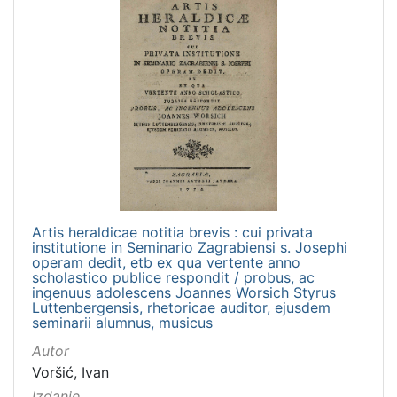
[
1
]
Nakladnička
cjelina
Digitalizirana zagrebačka baština
10
Zagreb na pragu modernog doba
8
Izdanja zagrebačkih tiskara 17. i 18. stoljeća
2
Artis heraldicae notitia brevis : cui privata
Knjige za djecu i mladež
2
institutione in Seminario Zagrabiensi s. Josephi
operam dedit, etb ex qua vertente anno
Sport
2
scholastico publice respondit / probus, ac
ingenuus adolescens Joannes Worsich Styrus
Portretne fotografije
1
Luttenbergensis, rhetoricae auditor, ejusdem
seminarii alumnus, musicus
Autor
Voršić, Ivan
[
6
Izdanje