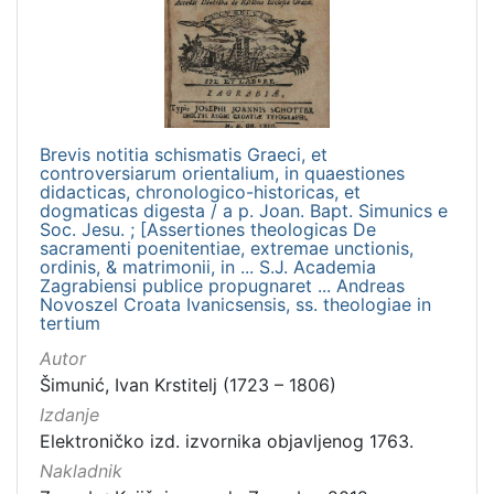
[
5
]
Zbirka
Brevis notitia schismatis Graeci, et
Knjige
7
controversiarum orientalium, in quaestiones
didacticas, chronologico-historicas, et
Knjige za djecu i mladež
2
dogmaticas digesta / a p. Joan. Bapt. Simunics e
Sitni tisak
1
Soc. Jesu. ; [Assertiones theologicas De
sacramenti poenitentiae, extremae unctionis,
Grafička građa
1
ordinis, & matrimonii, in ... S.J. Academia
Zagrabiensi publice propugnaret ... Andreas
Notni zapisi
1
Novoszel Croata Ivanicsensis, ss. theologiae in
tertium
Autor
Šimunić, Ivan Krstitelj (1723 – 1806)
[
Izdanje
5
Elektroničko izd. izvornika objavljenog 1763.
]
Nakladnik