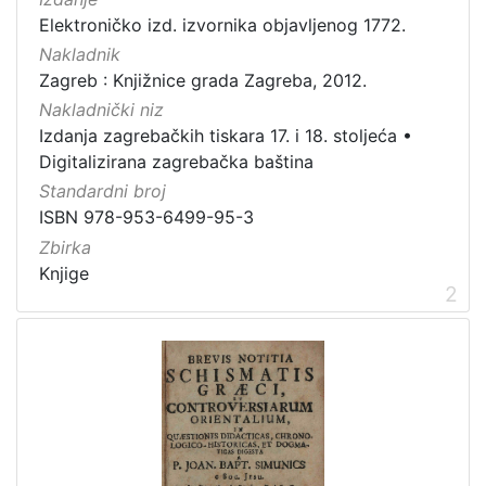
]
Elektroničko izd. izvornika objavljenog 1772.
Prava
Nakladnik
Javno dobro
9
Zagreb : Knjižnice grada Zagreba, 2012.
Nakladnički niz
Izdanja zagrebačkih tiskara 17. i 18. stoljeća
•
Digitalizirana zagrebačka baština
[
Standardni broj
1
ISBN 978-953-6499-95-3
]
Zbirka
Vrsta
Knjige
građe
2
knjiga
7
sitni tisak
1
fotografija
1
grafička građa
1
notna građa
1