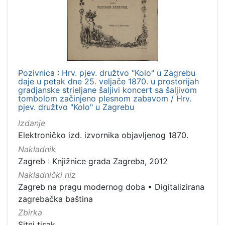
Pozivnica : Hrv. pjev. družtvo "Kolo" u Zagrebu
daje u petak dne 25. veljače 1870. u prostorijah
gradjanske strieljane šaljivi koncert sa šaljivom
tombolom začinjeno plesnom zabavom / Hrv.
pjev. družtvo "Kolo" u Zagrebu
Izdanje
Elektroničko izd. izvornika objavljenog 1870.
Nakladnik
Zagreb : Knjižnice grada Zagreba, 2012
Nakladnički niz
Zagreb na pragu modernog doba
•
Digitalizirana
zagrebačka baština
Zbirka
Sitni tisak