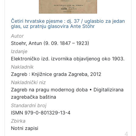
Četiri hrvatske pjesme : dj. 37 / uglasbio za jedan
glas, uz pratnju glasovira Ante Stöhr
Autor
Stoehr, Antun (9. 09. 1847 – 1923)
Izdanje
Elektroničko izd. izvornika objavljenog oko 1903.
Nakladnik
Zagreb : Knjižnice grada Zagreba, 2012
Nakladnički niz
Zagreb na pragu modernog doba
•
Digitalizirana
zagrebačka baština
Standardni broj
ISMN 979-0-801329-13-4
Zbirka
Notni zapisi
4