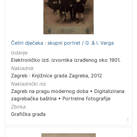
[
1
]
Četiri dječaka : skupni portret / G .& I. Varga
Jezik
Izdanje
latinski
2
Elektroničko izd. izvornika izrađenog oko 1901.
njemački
1
Nakladnik
Zagreb : Knjižnice grada Zagreba, 2012
Nakladnički niz
[
Zagreb na pragu modernog doba
•
Digitalizirana
2
zagrebačka baština
•
Portretne fotografije
]
Zbirka
Mjesto
Grafička građa
izdanja
1
Zagreb
10