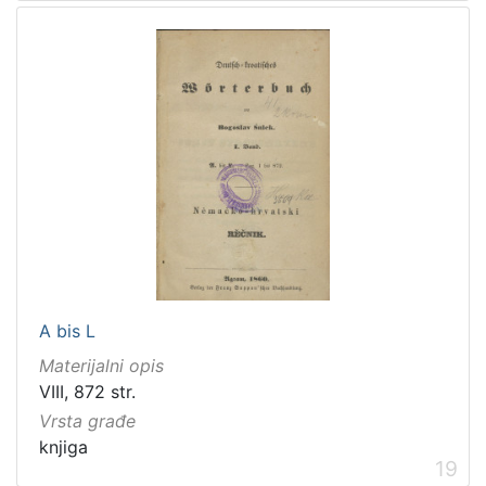
A bis L
Materijalni opis
VIII, 872 str.
Vrsta građe
knjiga
19