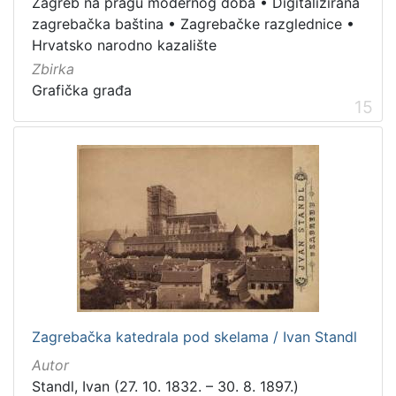
Zagreb na pragu modernog doba
•
Digitalizirana
zagrebačka baština
•
Zagrebačke razglednice
•
Hrvatsko narodno kazalište
Zbirka
Grafička građa
15
Zagrebačka katedrala pod skelama / Ivan Standl
Autor
Standl, Ivan (27. 10. 1832. – 30. 8. 1897.)