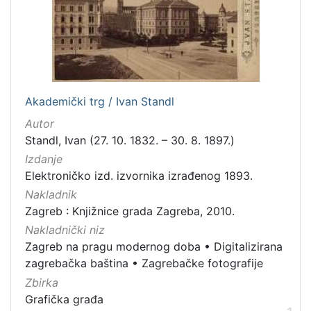
[
6
8
]
Izdavač
Knjižnice grada Zagreba
101
Akademički trg / Ivan Standl
Autor
Standl, Ivan (27. 10. 1832. – 30. 8. 1897.)
[
Izdanje
1
Elektroničko izd. izvornika izrađenog 1893.
]
Nakladnik
Jezik
Zagreb : Knjižnice grada Zagreba, 2010.
hrvatski
175
Nakladnički niz
njemački
10
Zagreb na pragu modernog doba
•
Digitalizirana
latinski
8
zagrebačka baština
•
Zagrebačke fotografije
francuski
3
Zbirka
Grafička građa
češki
2