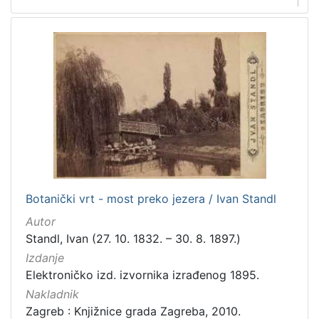
1
španjolski
2
danski
2
ruski
1
ukrajinski
1
talijanski
1
[
1
3
Botanički vrt - most preko jezera / Ivan Standl
]
Autor
Mjesto
Standl, Ivan (27. 10. 1832. – 30. 8. 1897.)
izdanja
Izdanje
Zagreb
112
Elektroničko izd. izvornika izrađenog 1895.
Nakladnik
Zagreb : Knjižnice grada Zagreba, 2010.