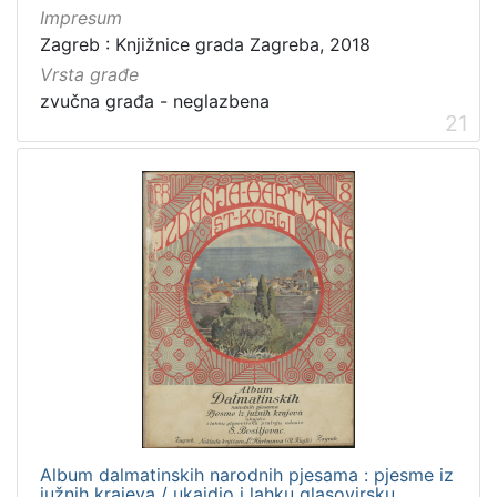
Impresum
Zagreb : Knjižnice grada Zagreba, 2018
Vrsta građe
zvučna građa - neglazbena
21
Album dalmatinskih narodnih pjesama : pjesme iz
južnih krajeva / ukajdio i lahku glasovirsku