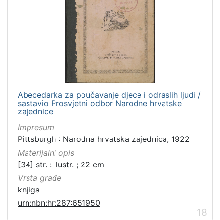
Abecedarka za poučavanje djece i odraslih ljudi /
sastavio Prosvjetni odbor Narodne hrvatske
zajednice
Impresum
Pittsburgh : Narodna hrvatska zajednica, 1922
Materijalni opis
[34] str. : ilustr. ; 22 cm
Vrsta građe
knjiga
urn:nbn:hr:287:651950
18