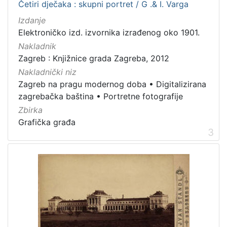
Četiri dječaka : skupni portret / G .& I. Varga
Izdanje
[
Elektroničko izd. izvornika izrađenog oko 1901.
2
Nakladnik
2
]
Zagreb : Knjižnice grada Zagreba, 2012
Prava
Nakladnički niz
Zagreb na pragu modernog doba
•
Digitalizirana
Javno dobro
88
zagrebačka baština
•
Portretne fotografije
Zaštićeno autorskim pravom
14
Zbirka
Grafička građa
3
[
2
]
Vrsta
građe
knjiga
72
grafička građa
25