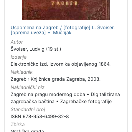
Uspomena na Zagreb / [fotografije] L. Švoiser,
[oprema uveza] E. Mučnjak
Autor
Švoiser, Ludvig (19 st.)
Izdanje
Elektroničko izd. izvornika objavljenog 1864.
Nakladnik
Zagreb : Knjižnice grada Zagreba, 2008.
Nakladnički niz
Zagreb na pragu modernog doba
•
Digitalizirana
zagrebačka baština
•
Zagrebačke fotografije
Standardni broj
ISBN 978-953-6499-32-8
Zbirka
Grafička građa