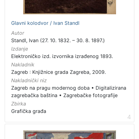
fotografija
16
notna građa
6
Glavni kolodvor / Ivan Standl
dopisnica
4
Autor
sitni tisak
4
Standl, Ivan (27. 10. 1832. – 30. 8. 1897.)
serijska građa
2
Izdanje
časopis
1
Elektroničko izd. izvornika izrađenog 1893.
zvučna građa - neglazbena
1
Nakladnik
Zagreb : Knjižnice grada Zagreba, 2009.
rukopis
1
Nakladnički niz
Zagreb na pragu modernog doba
•
Digitalizirana
zagrebačka baština
•
Zagrebačke fotografije
[
Zbirka
1
Grafička građa
2
4
]
Zbirka
Knjige
140