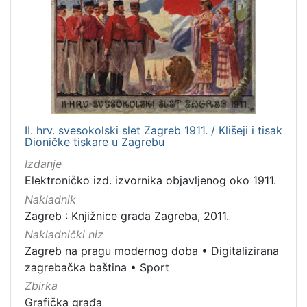
Usmeni izvori
57
Knjige za djecu i mladež
44
Sitni tisak
35
Grafička građa
34
Notni zapisi
19
Rukopisi
4
II. hrv. svesokolski slet Zagreb 1911. / Klišeji i tisak
Serijske publikacije
3
Dioničke tiskare u Zagrebu
Kartografska građa
1
Izdanje
Elektroničko izd. izvornika objavljenog oko 1911.
Nakladnik
Zagreb : Knjižnice grada Zagreba, 2011.
[
Nakladnički niz
9
Zagreb na pragu modernog doba
•
Digitalizirana
]
zagrebačka baština
•
Sport
Zbirka
Grafička građa