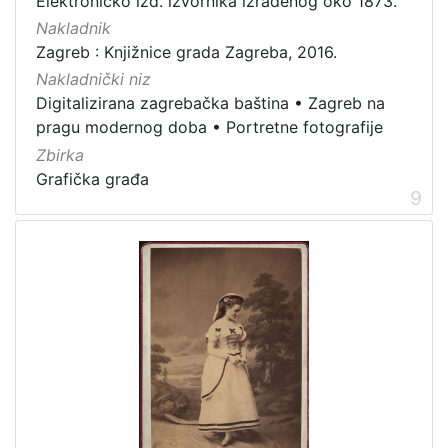
Elektroničko izd. izvornika izrađenog oko 1873.
Nakladnik
Zagreb : Knjižnice grada Zagreba, 2016.
Nakladnički niz
Digitalizirana zagrebačka baština
•
Zagreb na
pragu modernog doba
•
Portretne fotografije
Zbirka
Grafička građa
9