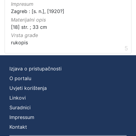
Impresum
Zagreb : [s. n.], [1920?]
Materijalni opis
[18] str. ; 33 cm
Vrsta građe
rukopis
5
Izjava o pristupačnosti
O portalu
Uvjeti korištenja
Linkovi
Suradnici
Impressum
Kontakt