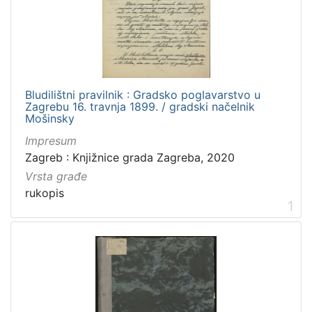
[
4
]
Zbirka
Bludilištni pravilnik : Gradsko poglavarstvo u
Rukopisi
3
Zagrebu 16. travnja 1899. / gradski načelnik
Mošinsky
Impresum
Zagreb : Knjižnice grada Zagreba, 2020
[
1
Vrsta građe
]
rukopis
1