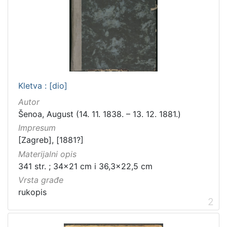
Kletva : [dio]
Autor
Šenoa, August (14. 11. 1838. – 13. 12. 1881.)
Impresum
[Zagreb], [1881?]
Materijalni opis
341 str. ; 34x21 cm i 36,3x22,5 cm
Vrsta građe
rukopis
2