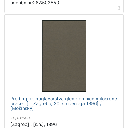
urn:nbn:hr:287:502650
3
Predlog gr. poglavarstva glede bolnice milosrdne
braće : [U Zagrebu, 30. studenoga 1896] /
[Mošinsky]
Impresum
[Zagreb] : [s.n.], 1896