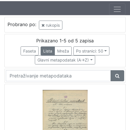
Jezik
Probrano po:
rukopis
hrvatski
3
Prikazano 1-5 od 5 zapisa
Faseta
Lista
Mreža
Po stranici: 50
[
1
Glavni metapodatak (A->Z)
]
Nakladnička
cjelina
Zagreb na pragu modernog doba
3
Propisi Gradskog poglavarstva
2
Digitalizirana zagrebačka baština
1
Zdravstvo
1