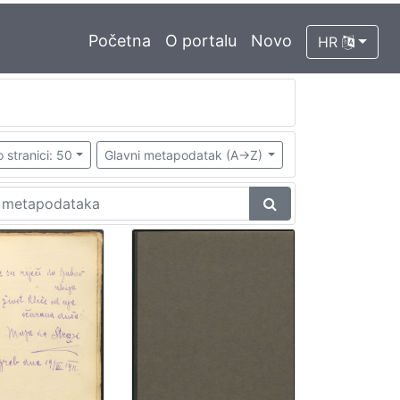
Početna
O portalu
Novo
HR
 stranici: 50
Glavni metapodatak (A->Z)