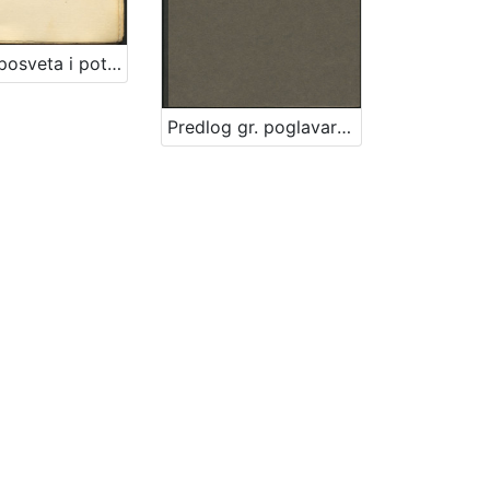
[Knjiga posveta i potpisa Ivi Raiću] : [1910.-1935.]
Predlog gr. poglavarstva glede bolnice milosrdne braće : [U Zagrebu, 30. studenoga 1896] / [Mošinsky]