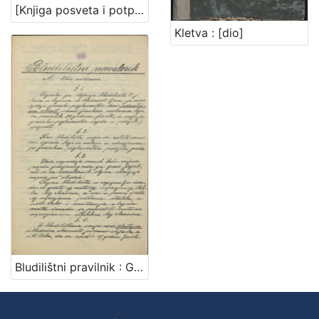
[Knjiga posveta i potpisa Ivi Raiću] : [1910.-1935.]
Kletva : [dio]
Bludilištni pravilnik : Gradsko poglavarstvo u Zagrebu 16. travnja 1899. / gradski načelnik Mošinsky