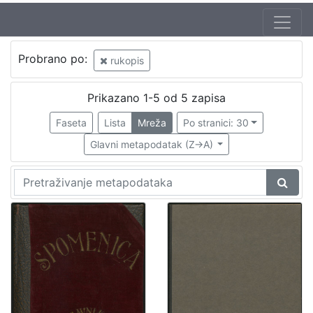
Jezik
Probrano po:
rukopis
hrvatski
3
Prikazano 1-5 od 5 zapisa
Faseta
Lista
Mreža
Po stranici: 30
[
1
Glavni metapodatak (Z->A)
]
Nakladnička
cjelina
Zagreb na pragu modernog doba
3
Propisi Gradskog poglavarstva
2
Digitalizirana zagrebačka baština
1
Zdravstvo
1