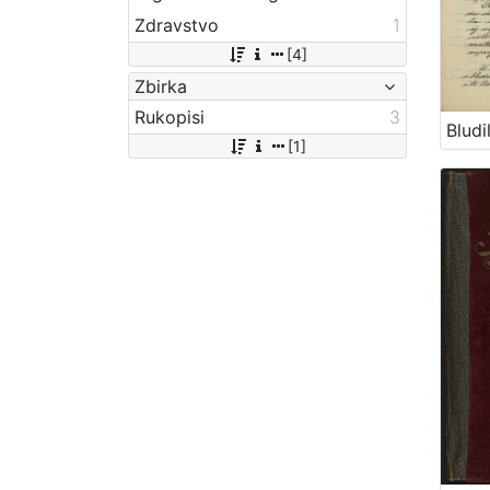
Zdravstvo
1
[4]
Zbirka
Rukopisi
3
[1]