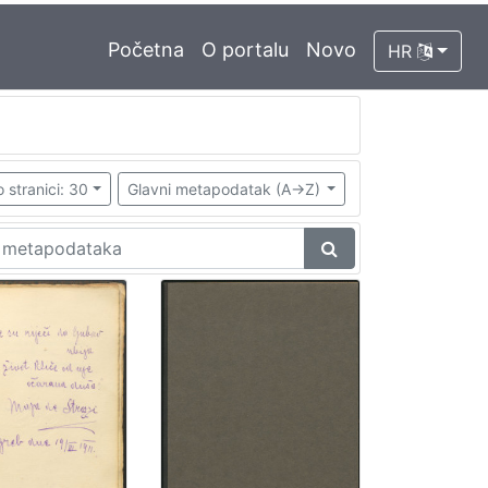
Početna
O portalu
Novo
HR
 stranici: 30
Glavni metapodatak (A->Z)