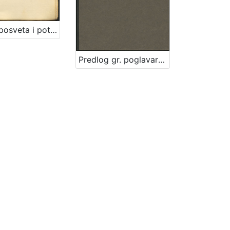
[Knjiga posveta i potpisa Ivi Raiću] : [1910.-1935.]
Predlog gr. poglavarstva glede bolnice milosrdne braće : [U Zagrebu, 30. studenoga 1896] / [Mošinsky]