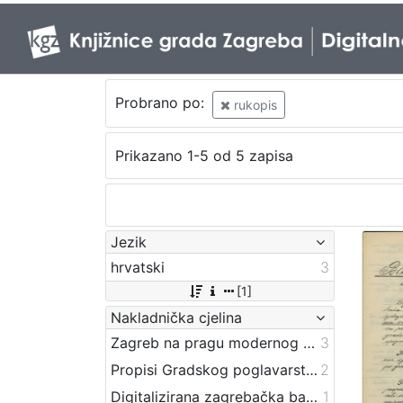
Probrano po:
rukopis
Prikazano 1-5 od 5 zapisa
Jezik
hrvatski
3
[1]
Nakladnička cjelina
Zagreb na pragu modernog doba
3
Propisi Gradskog poglavarstva
2
Digitalizirana zagrebačka baština
1