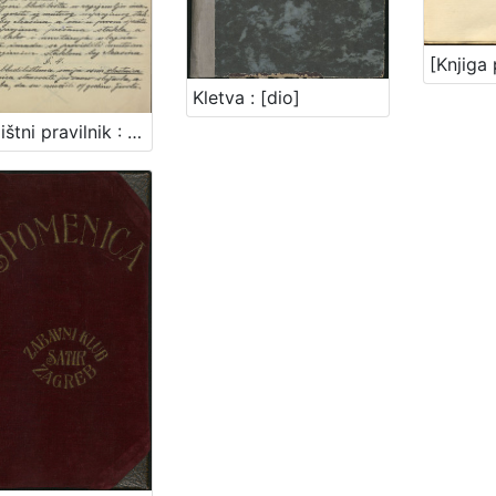
Kletva : [dio]
Bludilištni pravilnik : Gradsko poglavarstvo u Zagrebu 16. travnja 1899. / gradski načelnik Mošinsky