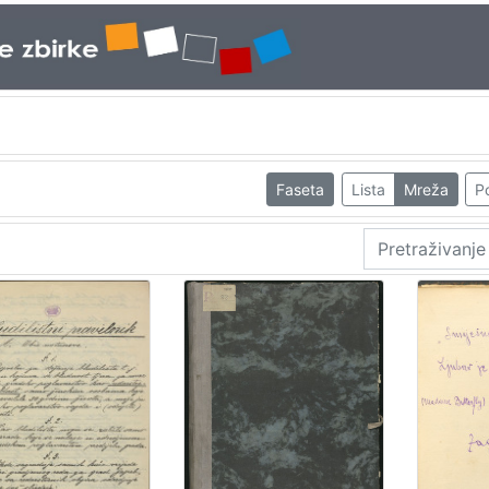
Faseta
Lista
Mreža
Po