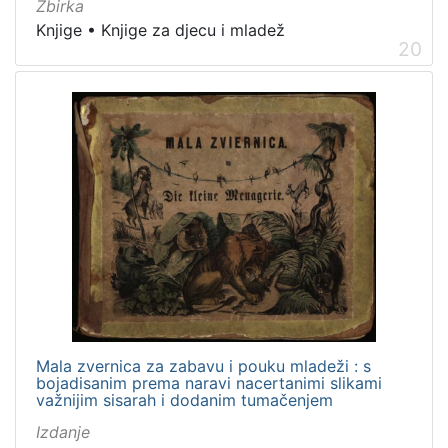
Zbirka
Knjige
•
Knjige za djecu i mladež
20
Mala zvernica za zabavu i pouku mladeži : s
bojadisanim prema naravi nacertanimi slikami
važnijim sisarah i dodanim tumačenjem
Izdanje