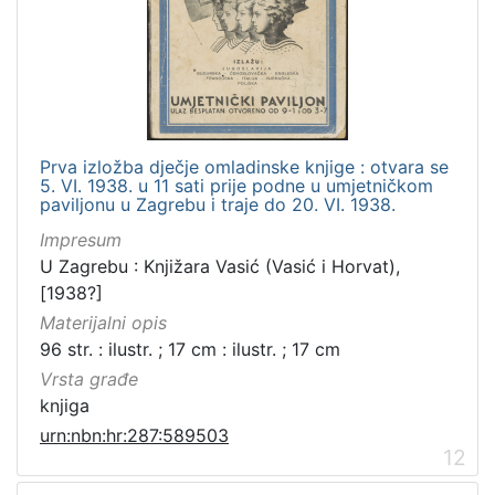
Prva izložba dječje omladinske knjige : otvara se
5. VI. 1938. u 11 sati prije podne u umjetničkom
paviljonu u Zagrebu i traje do 20. VI. 1938.
Impresum
U Zagrebu : Knjižara Vasić (Vasić i Horvat),
[1938?]
Materijalni opis
96 str. : ilustr. ; 17 cm : ilustr. ; 17 cm
Vrsta građe
knjiga
urn:nbn:hr:287:589503
12