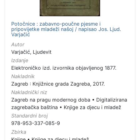
Potočnice : zabavno-poučne pjesme i
pripovijetke mladeži našoj / napisao Jos. Ljud.
Varjačić
Autor
Varjačić, Ljudevit
Izdanje
Elektroničko izd. izvornika objavljenog 1877.
Nakladnik
Zagreb : Knjižnice grada Zagreba, 2017.
Nakladnički niz
Zagreb na pragu modernog doba
•
Digitalizirana
zagrebačka baština
•
Knjige za djecu i mladež
Standardni broj
978-953-337-085-9
Zbirka
Knjige
•
Knjige za djecu i mladež