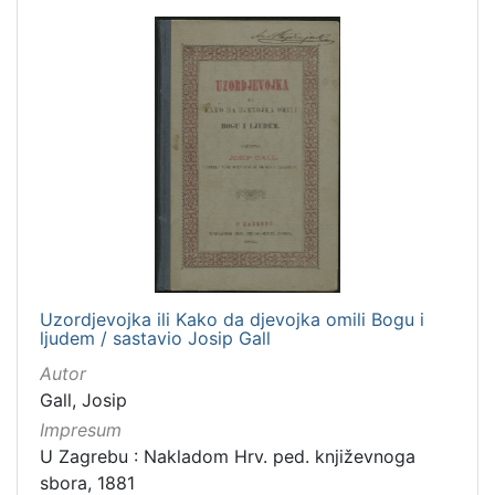
[
4
]
Mjesto
izdanja
Zagreb
24
[
1
Uzordjevojka ili Kako da djevojka omili Bogu i
]
ljudem / sastavio Josip Gall
Nakladnička
Autor
cjelina
Gall, Josip
Knjige za djecu i mladež
33
Impresum
U Zagrebu : Nakladom Hrv. ped. književnoga
Zagreb na pragu modernog doba
24
sbora, 1881
Digitalizirana zagrebačka baština
24