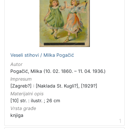
[
1
8
]
Izdavač
Knjižnice grada Zagreba
23
Veseli stihovi / Milka Pogačić
[
Autor
1
Pogačić, Milka (10. 02. 1860. – 11. 04. 1936.)
]
Impresum
Jezik
[Zagreb?] : [Naklada St. Kugli?], [1929?]
hrvatski
16
Materijalni opis
njemački
2
[10] str. : ilustr. ; 26 cm
francuski
1
Vrsta građe
knjiga
ruski
1
1