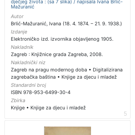
dječjeg života : (sa 7 slika) / napisala Ivana Brlić-
Mažuranić
Autor
Brlić-Mažuranić, Ivana (18. 4. 1874. – 21. 9. 1938.)
Izdanje
Elektroničko izd. izvornika objavljenog 1905.
Nakladnik
Zagreb : Knjižnice grada Zagreba, 2008.
Nakladnički niz
Zagreb na pragu modernog doba
•
Digitalizirana
zagrebačka baština
•
Knjige za djecu i mladež
Standardni broj
ISBN 978-953-6499-30-4
Zbirka
Knjige
•
Knjige za djecu i mladež
5