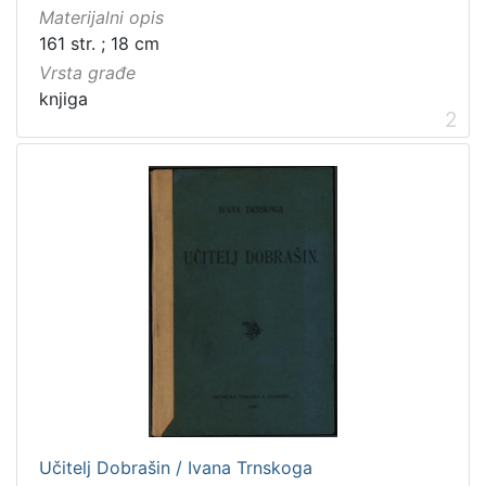
Materijalni opis
Ivana Brlić-Mažuranić - Prijevodi
1
161 str. ; 18 cm
Vrsta građe
knjiga
2
[
4
]
Prava
Javno dobro
20
Zaštićeno autorskim pravom
3
[
2
]
Vrsta
građe
Učitelj Dobrašin / Ivana Trnskoga