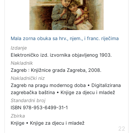
Mala zorna obuka sa hrv., njem., i franc. riječima
Izdanje
Elektroničko izd. izvornika objavljenog 1903.
Nakladnik
Zagreb : Knjižnice grada Zagreba, 2008.
Nakladnički niz
Zagreb na pragu modernog doba
•
Digitalizirana
zagrebačka baština
•
Knjige za djecu i mladež
Standardni broj
ISBN 978-953-6499-31-1
Zbirka
Knjige
•
Knjige za djecu i mladež
22