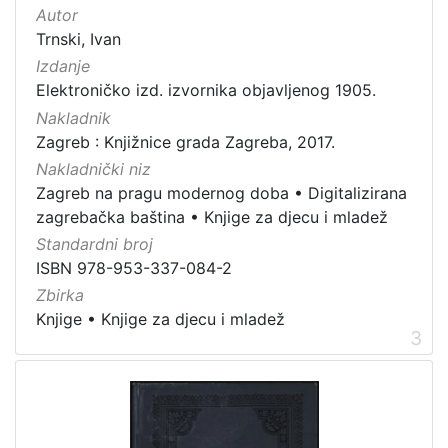
knjiga
24
Autor
Trnski, Ivan
Izdanje
Elektroničko izd. izvornika objavljenog 1905.
[
Nakladnik
1
Zagreb : Knjižnice grada Zagreba, 2017.
]
Nakladnički niz
Zbirka
Zagreb na pragu modernog doba
•
Digitalizirana
Knjige
35
zagrebačka baština
•
Knjige za djecu i mladež
Knjige za djecu i mladež
34
Standardni broj
ISBN 978-953-337-084-2
Zbirka
Knjige
•
Knjige za djecu i mladež
[
3
2
]