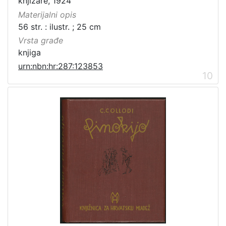
knjižare, 1924
Materijalni opis
56 str. : ilustr. ; 25 cm
Vrsta građe
knjiga
urn:nbn:hr:287:123853
10