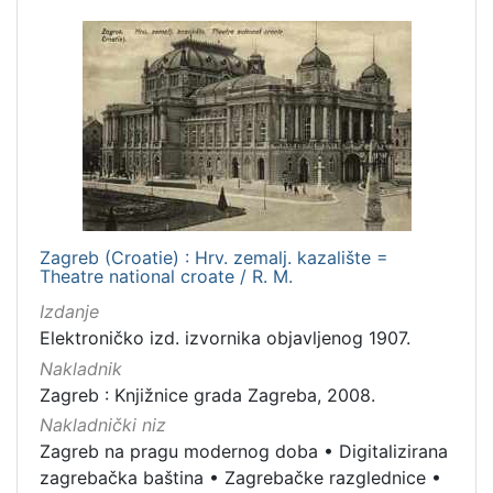
1
]
Vrsta
građe
razglednica
2
grafička građa
2
[
Zagreb (Croatie) : Hrv. zemalj. kazalište =
2
Theatre national croate / R. M.
]
Izdanje
Zbirka
Elektroničko izd. izvornika objavljenog 1907.
Grafička građa
3
Nakladnik
Zagreb : Knjižnice grada Zagreba, 2008.
Nakladnički niz
Zagreb na pragu modernog doba
•
Digitalizirana
[
zagrebačka baština
•
Zagrebačke razglednice
•
1