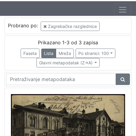
Autor
Probrano po:
Zagrebačke razglednice
Mosinger, Rudolf (1865. – 9. 10. 1918.)
1
Prikazano 1-3 od 3 zapisa
Faseta
Lista
Mreža
Po stranici: 100
[
1
Glavni metapodatak (Z->A)
]
Izdavač
Knjižnice grada Zagreba
2
[
1
]
Jezik