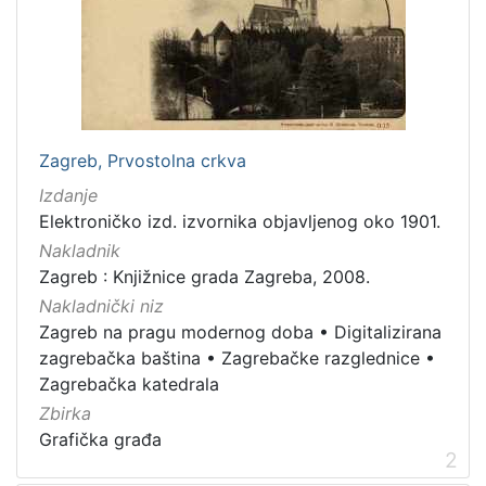
cjelina
Zagreb na pragu modernog doba
3
Zagrebačke razglednice
3
Digitalizirana zagrebačka baština
2
Zagrebačka katedrala
1
Zagreb, Prvostolna crkva
Hrvatsko narodno kazalište
1
Izdanje
Elektroničko izd. izvornika objavljenog oko 1901.
Nakladnik
[
Zagreb : Knjižnice grada Zagreba, 2008.
5
Nakladnički niz
]
Zagreb na pragu modernog doba
•
Digitalizirana
Prava
zagrebačka baština
•
Zagrebačke razglednice
•
Javno dobro
2
Zagrebačka katedrala
Zbirka
Grafička građa
2
[