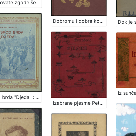
Čudnovate zgode šegrta Hlapića : pripovijest za djecu / napisala Ivana Brlić-Mažuranić ; sa slikama Naste Šenoa-Rojc
Dobromu i dobra kob / Ivan Brlić
Ispod brda "Djeda" : crtice za mladež / napisao Davorin Trstenjak
Izabrane pjesme Petra Preradovića / dozvolom pokojnikove obitelji odabrao pjesme i životopis priredio Franjo Bartuš