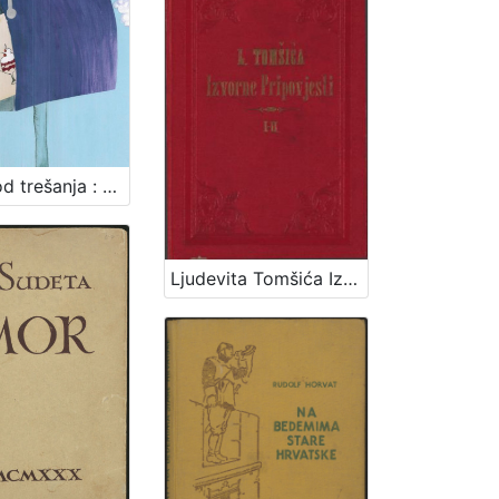
Krema od trešanja : priče za dušu za male i velike / Mihaela Žugec Saračević
Ljudevita Tomšića Izabrane izvorne pripovijesti hrvatskoj mladeži / Ljudevit Tomšić