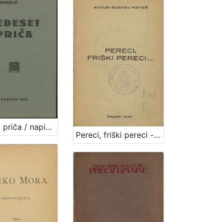
Pedeset priča / napisao Marko Marulić ; o 400-godišnjici njegove smrti s latinskoga preveo Milan Pavelić
Pereci, friški pereci --- / Antun Gustav Matoš