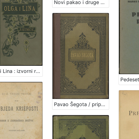
Novi pakao i druge humoreske / Isa Velikanović
Olga i Lina : izvorni roman / napisao Jenio Sisolski (Evgenij Kumičić)
Pavao Šegota / pripovijeda Vjenceslav Novak