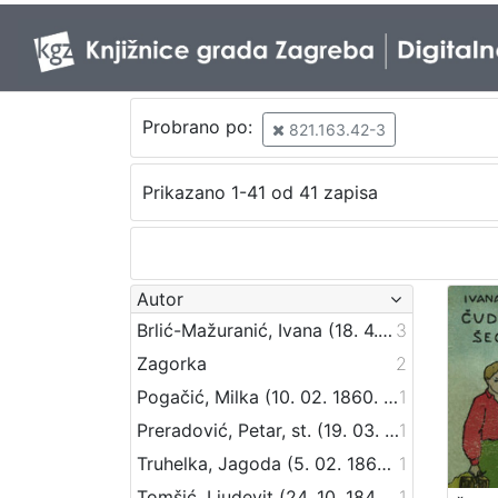
Probrano po:
821.163.42-3
Prikazano 1-41 od 41 zapisa
Autor
Brlić-Mažuranić, Ivana (18. 4. 1874. – 21. 9. 1938.)
3
Zagorka
2
Pogačić, Milka (10. 02. 1860. – 11. 04. 1936.)
1
Preradović, Petar, st. (19. 03. 1818 – 18. 08. 1872)
1
Truhelka, Jagoda (5. 02. 1864. – 17. 12. 1957.)
1
Tomšić, Ljudevit (24. 10. 1843 – 24. 04. 1902)
1