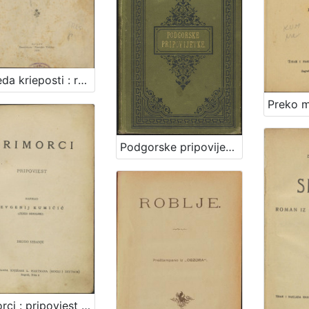
Pobjeda krieposti : roman iz zagrebačkoga družtva / A. Tresić Pavičić
Podgorske pripovijetke / pripovijeda Vjenceslav Novak
Primorci : pripoviest / napisao Evgenij Kumičić (Jenio Sisolski)