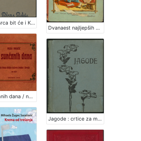
Dok je srca bit će i Kroacije / A. G. Matoš
Dvanaest najljepših priča i narodnih pripovijedaka
Iz sunčanih dana / napisala Milka Pogačić
Jagode : crtice za mladež / napisao Davorin Trstenjak