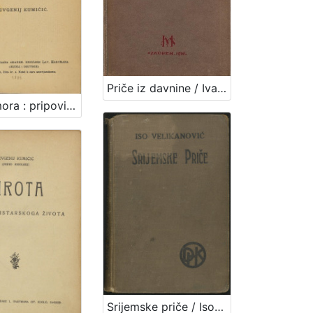
Priče iz davnine / Ivana Brlić Mažuranić ; [ilustrovao Petar Orlić]
Preko mora : pripoviedka / napisao Evgenij Kumičić
Srijemske priče / Iso Velikanović