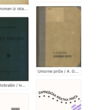
Sirota : roman iz istarskog života / Evgenij Kumičić (Jenio Sisolski)
Umorne priče / A. G. Matoš
Učitelj Dobrašin / Ivana Trnskoga