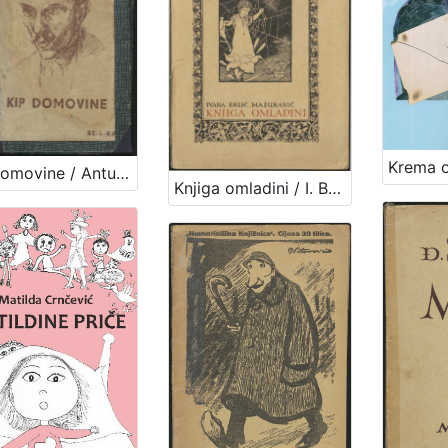
Kip domovine / Antun Gustav Matoš
Knjiga omladini / I. Brlić-Mažuranić