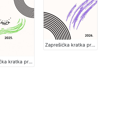
Zaprešićka kratka priča 2026. : nagrađene i pohvaljene priče
Zaprešićka kratka priča 2025. : nagrađene i pohvaljene priče