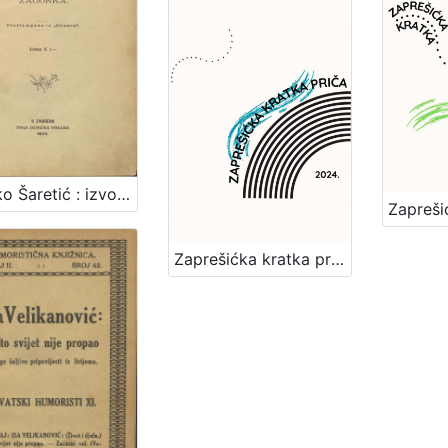
Vladko Šaretić : izvorna pripoviest iz zagrebačkoga života / napisala Zagorka
Zaprešićka kratka priča 2024. : nagrađene i pohvaljene priče