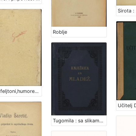
Roblje
Tuga,feljtoni,humoreske,intimni Sudeta
Tugomila : sa slikama / napisala Jagoda Truhelka