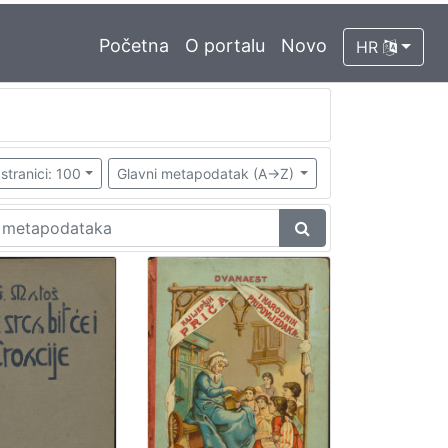
Početna
O portalu
Novo
HR
stranici: 100
Glavni metapodatak (A->Z)