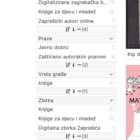
Digitalizirana zagrebačka baština
15
Knjige za djecu i mladež
12
Zaprešićki autori online
1
[4]
Prava
Javno dobro
7
Zaštićeno autorskim pravom
4
[2]
Vrsta građe
knjiga
11
[1]
Zbirka
Knjige
21
Knjige za djecu i mladež
12
Digitalna zbirka Zaprešića
1
[3]