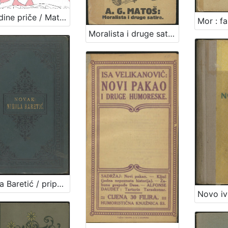
Matildine priče / Matilda Crnčević ; [priredila Sandra Crnčević ; pogovor Ivanka Tomić ; ilustracije Lucia Sabljić, Matilda Crnčević]
Moralista i druge satire / A. G. Matoš
Nikola Baretić / pripovieda Vjenceslav Novak