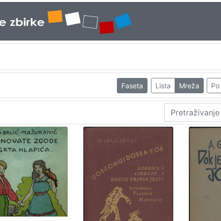
Faseta
Lista
Mreža
Po 