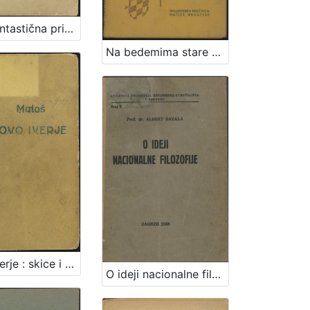
Mor : fantastična pripovijest / Đuro Sudeta
Na bedemima stare Hrvatske / Rudolf Horvat ;
Novo iverje : skice i sličice / A. G. Matoš
O ideji nacionalne filozofije / Albert Bazala