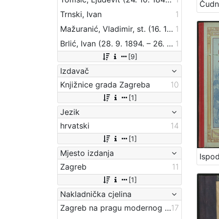
Trnski, Ivan
1
Mažuranić, Vladimir, st. (16. 10. 1845. – 17. 01. 1928.)
1
Brlić, Ivan (28. 9. 1894. – 26. 4. 1977.)
1
[9]
Izdavač
Knjižnice grada Zagreba
10
[1]
Jezik
hrvatski
14
[1]
Mjesto izdanja
Zagreb
11
[1]
Nakladnička cjelina
Zagreb na pragu modernog doba
17