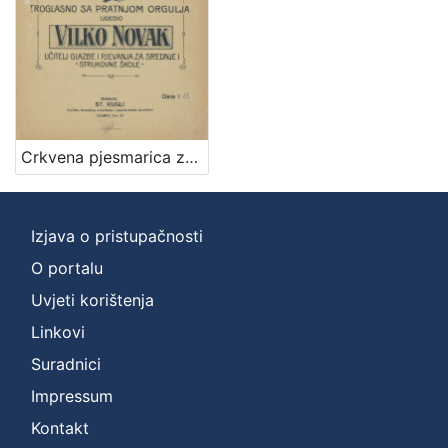
]
Zbirka
Notni zapisi
1
Crkvena pjesmarica za ženska srednja učilišta : troglasno sa pratnjom orgulja / udesio Vilko Novak
[
1
]
Izjava o pristupačnosti
O portalu
Uvjeti korištenja
Linkovi
Suradnici
Impressum
Kontakt