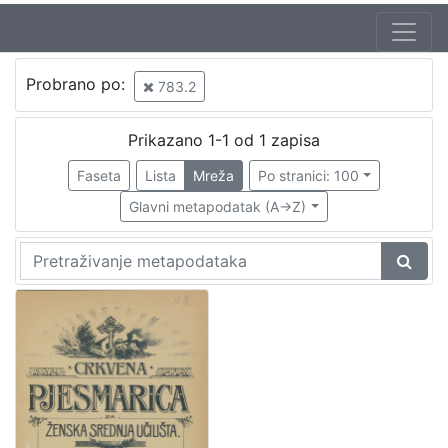
Jezik
Probrano po:
783.2
hrvatski
1
Prikazano 1-1 od 1 zapisa
Faseta
Lista
Mreža
Po stranici: 100
[
1
Glavni metapodatak (A->Z)
]
Nakladnička
cjelina
Zagreb na pragu modernog doba
1
Digitalizirana zagrebačka baština
1
[
2