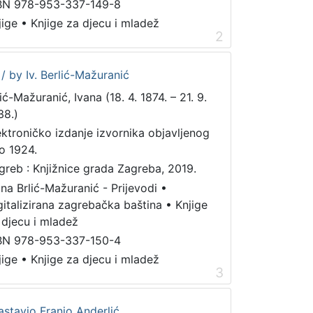
BN 978-953-337-149-8
jige
•
Knjige za djecu i mladež
2
/ by Iv. Berlić-Mažuranić
ić-Mažuranić, Ivana (18. 4. 1874. – 21. 9.
38.)
ektroničko izdanje izvornika objavljenog
o 1924.
greb : Knjižnice grada Zagreba, 2019.
ana Brlić-Mažuranić - Prijevodi
•
gitalizirana zagrebačka baština
•
Knjige
 djecu i mladež
BN 978-953-337-150-4
jige
•
Knjige za djecu i mladež
3
astavio Franjo Anderlić