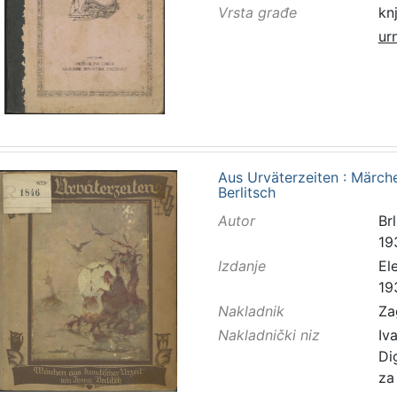
Vrsta građe
kn
ur
Aus Urväterzeiten : Märche
Berlitsch
Autor
Brl
19
Izdanje
El
19
Nakladnik
Za
Nakladnički niz
Iv
Di
za