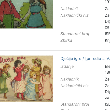
19
Nakladnik
Za
Nakladnički niz
Za
Di
za
Standardni broj
IS
Zbirka
Kn
Dječije igre / [priredio J. V
Izdanje
El
18
Nakladnik
Za
Nakladnički niz
Za
Di
za
Standardni broj
IS