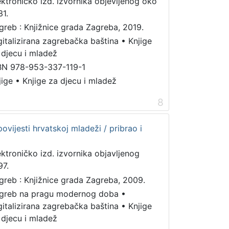
ektroničko izd. izvornika objevljenog oko
31.
greb : Knjižnice grada Zagreba, 2019.
gitalizirana zagrebačka baština
•
Knjige
 djecu i mladež
BN 978-953-337-119-1
jige
•
Knjige za djecu i mladež
8
ovijesti hrvatskoj mladeži / pribrao i
ektroničko izd. izvornika objavljenog
97.
greb : Knjižnice grada Zagreba, 2009.
greb na pragu modernog doba
•
gitalizirana zagrebačka baština
•
Knjige
 djecu i mladež