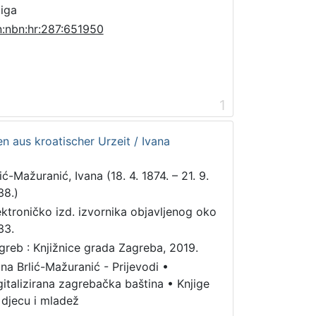
jiga
n:nbn:hr:287:651950
1
n aus kroatischer Urzeit / Ivana
ić-Mažuranić, Ivana (18. 4. 1874. – 21. 9.
38.)
ektroničko izd. izvornika objavljenog oko
33.
greb : Knjižnice grada Zagreba, 2019.
ana Brlić-Mažuranić - Prijevodi
•
gitalizirana zagrebačka baština
•
Knjige
 djecu i mladež