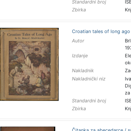
Standardni broj
IS
Zbirka
Kn
Croatian tales of long ago 
Autor
Brl
19
Izdanje
El
ok
Nakladnik
Za
Nakladnički niz
Iv
Di
za
Standardni broj
IS
Zbirka
Kn
Čitanka za abecedarce / s