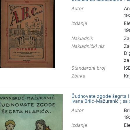
Autor
And
19
Izdanje
El
19
Nakladnik
Za
Nakladnički niz
Za
Di
za
Standardni broj
IS
Zbirka
Kn
Čudnovate zgode šegrta Hla
Ivana Brlić-Mažuranić ; s
Autor
Brl
19
Izdanje
El