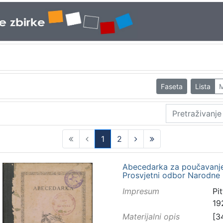
Faseta
Lista
M
1
2
(current)
Abecedarka za poučavanje d
Prosvjetni odbor Narodne 
Impresum
Pi
19
Materijalni opis
[34