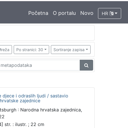
Početna
O portalu
Novo
HR
reža
Po stranici: 30
Sortiranje zapisa
jece i odraslih ljudi / sastavio
hrvatske zajednice
ttsburgh : Narodna hrvatska zajednica,
22
] str. : ilustr. ; 22 cm