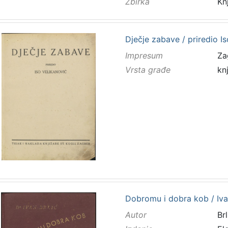
Zbirka
Kn
Dječje zabave / priredio I
Impresum
Za
Vrsta građe
kn
Dobromu i dobra kob / Iva
Autor
Brl