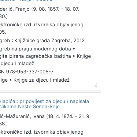
erlić, Franjo (9. 08. 1857. – 18. 07.
30.)
ektroničko izd. izvornika objavljenog
05.
greb : Knjižnice grada Zagreba, 2012
greb na pragu modernog doba
•
gitalizirana zagrebačka baština
•
Knjige
 djecu i mladež
BN 978-953-337-005-7
jige
•
Knjige za djecu i mladež
4
pića : pripovijest za djecu / napisala
a slikama Naste Šenoa-Rojc
ić-Mažuranić, Ivana (18. 4. 1874. – 21. 9.
38.)
ektroničko izd. izvornika objavljenog