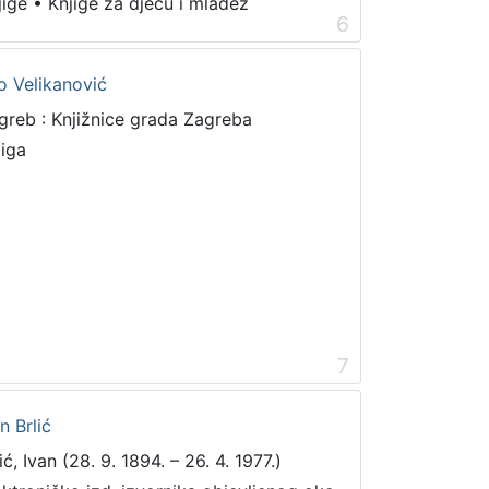
jige
•
Knjige za djecu i mladež
6
so Velikanović
greb : Knjižnice grada Zagreba
jiga
7
n Brlić
ić, Ivan (28. 9. 1894. – 26. 4. 1977.)