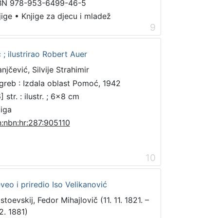
BN 978-953-6499-46-5
jige
•
Knjige za djecu i mladež
9
 ; ilustrirao Robert Auer
njčević, Silvije Strahimir
greb : Izdala oblast Pomoć, 1942
] str. : ilustr. ; 6x8 cm
jiga
n:nbn:hr:287:905110
10
veo i priredio Iso Velikanović
toevskij, Fedor Mihajlovič (11. 11. 1821. –
2. 1881)