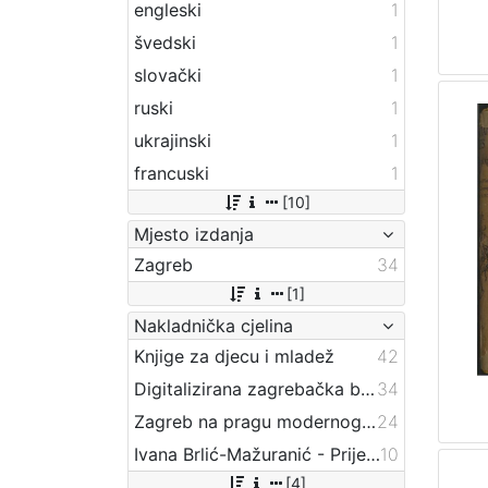
engleski
1
švedski
1
slovački
1
ruski
1
ukrajinski
1
francuski
1
[10]
Mjesto izdanja
Zagreb
34
[1]
Nakladnička cjelina
Knjige za djecu i mladež
42
Digitalizirana zagrebačka baština
34
Zagreb na pragu modernog doba
24
Ivana Brlić-Mažuranić - Prijevodi
10
[4]