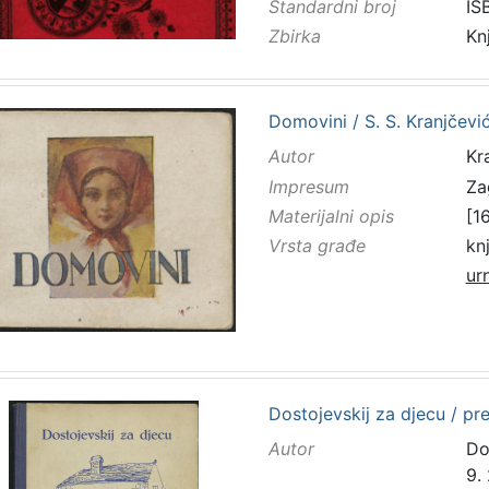
Standardni broj
IS
Zbirka
Kn
Domovini / S. S. Kranjčević
Autor
Kra
Impresum
Za
Materijalni opis
[16
Vrsta građe
kn
ur
Dostojevskij za djecu / pre
Autor
Dos
9. 