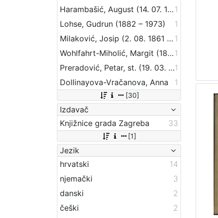
Harambašić, August (14. 07. 1861. – 16. 07. 1911.)
1
Lohse, Gudrun (1882 – 1973)
1
Milaković, Josip (2. 08. 1861 – 4. 08. 1921)
1
Wohlfahrt-Miholić, Margit (1898)
1
Preradović, Petar, st. (19. 03. 1818 – 18. 08. 1872)
1
Dollinayova-Vračanova, Anna
1
[30]
Izdavač
Knjižnice grada Zagreba
33
[1]
Jezik
hrvatski
14
njemački
3
danski
2
češki
2