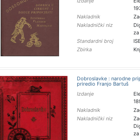
Izdanje
El
19
Nakladnik
Za
Nakladnički niz
Di
za
Standardni broj
IS
Zbirka
Kn
Dobroslavke : narodne prip
priredio Franjo Bartuš
Izdanje
El
18
Nakladnik
Za
Nakladnički niz
Za
Di
za