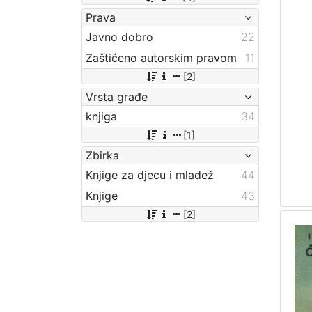
Prava
Javno dobro
22
Zaštićeno autorskim pravom
11
[2]
Vrsta građe
knjiga
34
[1]
Zbirka
Knjige za djecu i mladež
44
Knjige
43
[2]