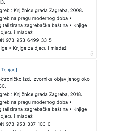
13.
greb : Knjižnice grada Zagreba, 2008.
greb na pragu modernog doba
•
gitalizirana zagrebačka baština
•
Knjige
 djecu i mladež
BN 978-953-6499-33-5
jige
•
Knjige za djecu i mladež
5
. Tenjac]
ektroničko izd. izvornika objavljenog oko
80.
greb : Knjižnice grada Zagreba, 2018.
greb na pragu modernog doba
•
gitalizirana zagrebačka baština
•
Knjige
 djecu i mladež
BN 978-953-337-103-0