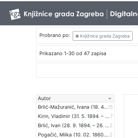
Probrano po:
Knjižnice grada Zagreba
Prikazano 1-30 od 47 zapisa
Autor
Brlić-Mažuranić, Ivana (18. 4. 1874. – 21. 9. 1938.)
15
Kirin, Vladimir (31. 5. 1894. – 5. 10. 1963.)
7
Brlić, Ivan (28. 9. 1894. – 26. 4. 1977.)
2
Pogačić, Milka (10. 02. 1860. – 11. 04. 1936.)
2