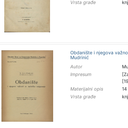
Vrsta građe
kn
Obdanište i njegova važno
Mudrinić
Autor
Mu
Impresum
[Z
[1
Materijalni opis
14 
Vrsta građe
kn