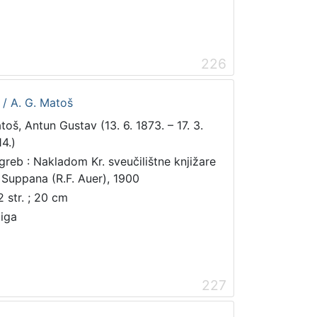
226
e / A. G. Matoš
toš, Antun Gustav (13. 6. 1873. – 17. 3.
14.)
greb : Nakladom Kr. sveučilištne knjižare
. Suppana (R.F. Auer), 1900
2 str. ; 20 cm
jiga
227