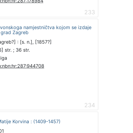
n:nbn:hr:287:178984
233
avonskoga namjestničtva kojom se izdaje
i grad Zagreb
greb?] : [s. n.], [1857?]
] str. ; 36 str.
jiga
n:nbn:hr:287:944708
234
atije Korvina : (1409-1457)
01