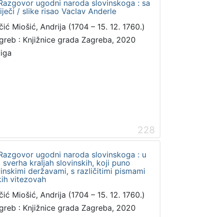
 Razgovor ugodni naroda slovinskoga : sa
eči / slike risao Vaclav Anderle
čić Miošić, Andrija (1704 – 15. 12. 1760.)
greb : Knjižnice grada Zagreba, 2020
jiga
228
 Razgovor ugodni naroda slovinskoga : u
sverha kraljah slovinskih, koji puno
inskimi deržavami, s različitimi pismami
kih vitezovah
čić Miošić, Andrija (1704 – 15. 12. 1760.)
greb : Knjižnice grada Zagreba, 2020