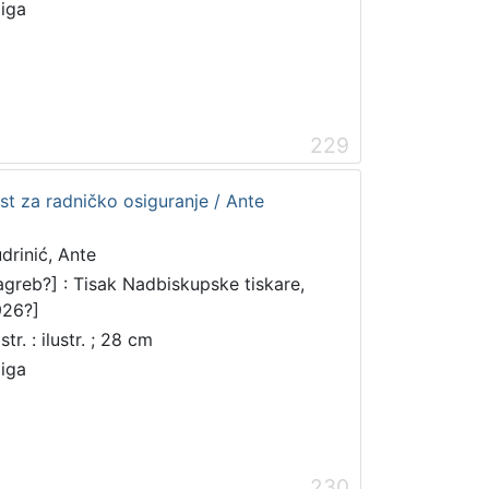
jiga
229
st za radničko osiguranje / Ante
drinić, Ante
agreb?] : Tisak Nadbiskupske tiskare,
926?]
str. : ilustr. ; 28 cm
jiga
230