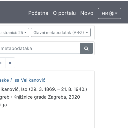
Početna
O portalu
Novo
HR
o stranici: 25
Glavni metapodatak (A->Z)
ske / Isa Velikanović
ikanović, Iso (29. 3. 1869. – 21. 8. 1940.)
greb : Knjižnice grada Zagreba, 2020
jiga