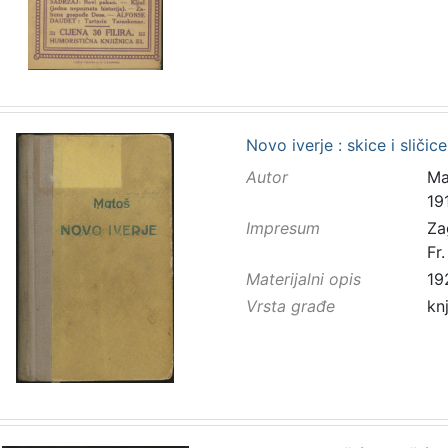
Novo iverje : skice i sličic
Autor
Ma
19
Impresum
Za
Fr
Materijalni opis
19
Vrsta građe
kn