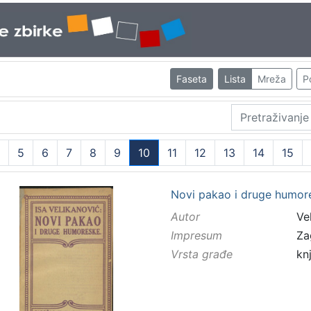
Faseta
Lista
Mreža
P
5
6
7
8
9
10
11
12
13
14
15
(current)
Novi pakao i druge humore
Autor
Vel
Impresum
Za
Vrsta građe
kn