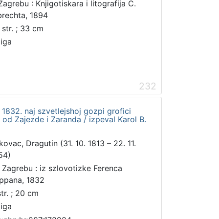
agrebu : Knjigotiskara i litografija C.
brechta, 1894
 str. ; 33 cm
jiga
232
1832. naj szvetlejshoj gozpi grofici
 od Zajezde i Zaranda / izpeval Karol B.
kovac, Dragutin (31. 10. 1813 – 22. 11.
54)
 Zagrebu : iz szlovotizke Ferenca
ppana, 1832
str. ; 20 cm
jiga