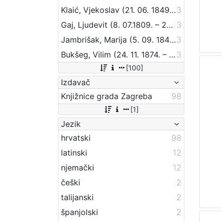
Klaić, Vjekoslav (21. 06. 1849. – 01. 07. 1928.)
3
Gaj, Ljudevit (8. 07.1809. – 20. 04.1872.)
3
Jambrišak, Marija (5. 09. 1847 – 23. 01. 1937)
3
Bukšeg, Vilim (24. 11. 1874. – 1. 03. 1924.)
3
[100]
Izdavač
Knjižnice grada Zagreba
98
[1]
Jezik
hrvatski
98
latinski
12
njemački
12
češki
2
talijanski
2
španjolski
2