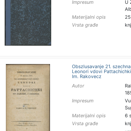
Impresum
U Z
Al
Materijalni opis
25
Vrsta građe
kn
Obszlusavanje 21. szechna 
Leonori vdovi Pattachichki
Im. Rakovecz
Autor
Ra
18
Impresum
Vu
Su
Materijalni opis
6 
Vrsta građe
kn