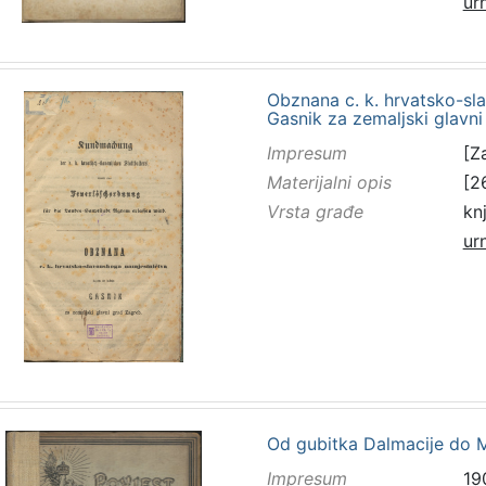
ur
Obznana c. k. hrvatsko-sl
Gasnik za zemaljski glavn
Impresum
[Za
Materijalni opis
[26
Vrsta građe
kn
ur
Od gubitka Dalmacije do M
Impresum
19