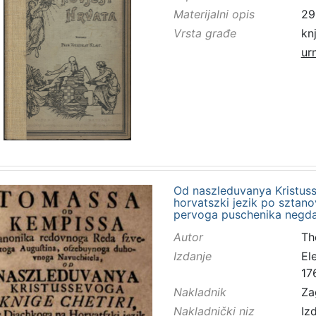
Materijalni opis
293
Vrsta građe
kn
ur
Od naszleduvanya Kristusse
horvatszki jezik po sztan
pervoga puschenika negd
Autor
Th
Izdanje
El
17
Nakladnik
Za
Nakladnički niz
Iz