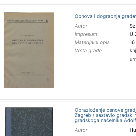
Obnova i dogradnja građe
Autor
Sz
Impresum
U 
Materijalni opis
16 
Vrsta građe
kn
ur
Obrazloženje osnove gradje
Zagreb / sastavio gradski
gradskoga načelnika Adol
Autor
Hu