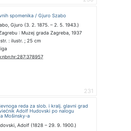
vnih spomenika / Gjuro Szabo
abo, Gjuro (3. 2. 1875. – 2. 5. 1943.)
Zagrebu : Muzej grada Zagreba, 1937
str. : ilustr. ; 25 cm
jiga
n:nbn:hr:287:378957
231
vnoga reda za slob. i kralj. glavni grad
 viećnik Adolf Hudovski po nalogu
fa Mošinsky-a
dovski, Adolf (1828 – 29. 9. 1900.)