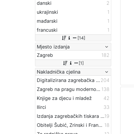
danski
2
ukrajinski
1
mađarski
1
francuski
1
[14]
Mjesto izdanja
Zagreb
182
[1]
Nakladnička cjelina
Digitalizirana zagrebačka baština
204
Zagreb na pragu modernog doba
138
Knjige za djecu i mladež
42
Ilirci
33
Izdanja zagrebačkih tiskara 17. i 18. stoljeća
19
Obitelji Šubić, Zrinski i Frankopan
18
Za radnička prava
12