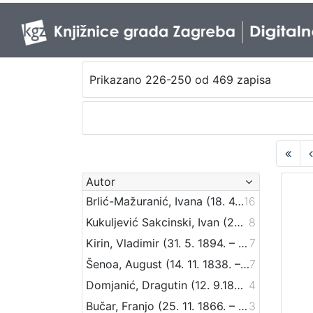
Prikazano 226-250 od 469 zapisa
Autor
Brlić-Mažuranić, Ivana (18. 4. 1874. – 21. 9. 1938.)
16
Kukuljević Sakcinski, Ivan (29. 5. 1816. – 1. 8. 1889.)
8
Kirin, Vladimir (31. 5. 1894. – 5. 10. 1963.)
7
Šenoa, August (14. 11. 1838. – 13. 12. 1881.)
7
Domjanić, Dragutin (12. 9.1875. – 07. 6.1933.)
4
Bučar, Franjo (25. 11. 1866. – 26. 12. 1946.)
3