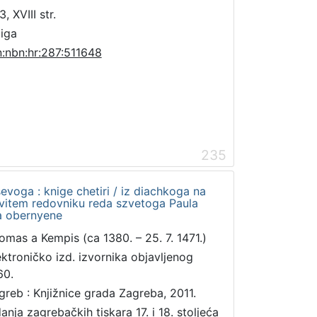
, XVIII str.
jiga
n:nbn:hr:287:511648
235
voga : knige chetiri / iz diachkoga na
ovitem redovniku reda szvetoga Paula
a obernyene
omas a Kempis (ca 1380. – 25. 7. 1471.)
ektroničko izd. izvornika objavljenog
60.
greb : Knjižnice grada Zagreba, 2011.
danja zagrebačkih tiskara 17. i 18. stoljeća