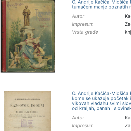
O. Andrije Kačića-Miošića
tumačem manje poznatih rij
Autor
Ka
Impresum
Za
Vrsta građe
kn
O. Andrije Kačića-Miošića
kome se ukazuje početak i 
vikovah vladahu svimi slov
od kraljah, banah i slovins
Autor
Ka
Impresum
Za