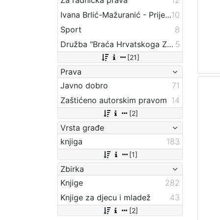
Ivana Brlić-Mažuranić - Prijevodi
10
Sport
8
Družba "Braća Hrvatskoga Zmaja"
5
[21]
Prava
Javno dobro
71
Zaštićeno autorskim pravom
14
[2]
Vrsta građe
knjiga
183
[1]
Zbirka
Knjige
282
Knjige za djecu i mladež
43
[2]