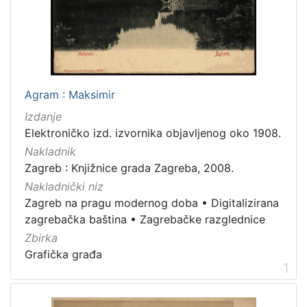
[
1
5
]
Izdavač
Knjižnice grada Zagreba
119
Agram : Maksimir
Izdanje
Elektroničko izd. izvornika objavljenog oko 1908.
[
Nakladnik
1
Zagreb : Knjižnice grada Zagreba, 2008.
]
Nakladnički niz
Jezik
Zagreb na pragu modernog doba
•
Digitalizirana
njemački
36
zagrebačka baština
•
Zagrebačke razglednice
francuski
16
Zbirka
Grafička građa
hrvatski
8
1
mađarski
7
talijanski
1