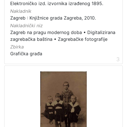
Elektroničko izd. izvornika izrađenog 1895.
Nakladnik
Zagreb : Knjižnice grada Zagreba, 2010.
[
Nakladnički niz
1
Zagreb na pragu modernog doba
•
Digitalizirana
]
zagrebačka baština
•
Zagrebačke fotografije
Vrsta
Zbirka
građe
Grafička građa
3
grafička građa
100
razglednica
48
fotografija
26
dopisnica
4
[
4
]