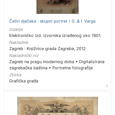
Zbirka
Grafička građa
143
Razglednice
1
Četiri dječaka : skupni portret / G .& I. Varga
Izdanje
Elektroničko izd. izvornika izrađenog oko 1901.
[
Nakladnik
2
Zagreb : Knjižnice grada Zagreba, 2012
]
Nakladnički niz
Zagreb na pragu modernog doba
•
Digitalizirana
zagrebačka baština
•
Portretne fotografije
Zbirka
Grafička građa
4