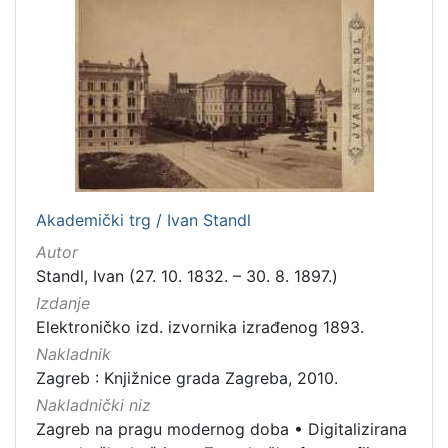
[
5
]
Mjesto
izdanja
Zagreb
138
Akademički trg / Ivan Standl
Autor
Standl, Ivan (27. 10. 1832. – 30. 8. 1897.)
[
Izdanje
1
Elektroničko izd. izvornika izrađenog 1893.
]
Nakladnik
Nakladnička
Zagreb : Knjižnice grada Zagreba, 2010.
cjelina
Nakladnički niz
Digitalizirana zagrebačka baština
142
Zagreb na pragu modernog doba
•
Digitalizirana
Zagreb na pragu modernog doba
122