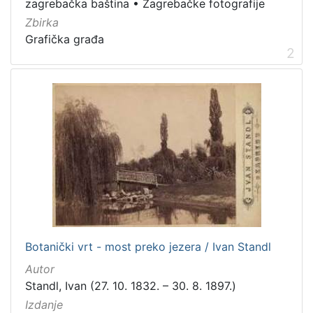
zagrebačka baština
•
Zagrebačke fotografije
Zagrebačke razglednice
49
Zbirka
Portretne fotografije
43
Grafička građa
2
Priznanja zagrebačkih društava
18
Zagrebačke fotografije
11
Sport
3
Zagrebačka katedrala
2
Hrvatsko narodno kazalište
2
Obitelji Šubić, Zrinski i Frankopan
1
[
1
Botanički vrt - most preko jezera / Ivan Standl
0
Autor
]
Standl, Ivan (27. 10. 1832. – 30. 8. 1897.)
Prava
Izdanje
Javno dobro
113