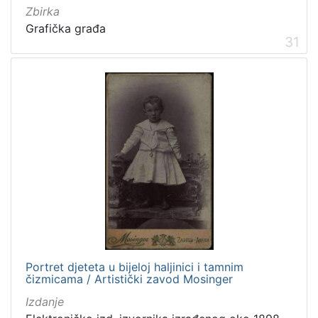
Zbirka
Grafička građa
31
[
5
]
Mjesto
izdanja
Zagreb
297
[
1
]
Nakladnička
Portret djeteta u bijeloj haljinici i tamnim
cjelina
čizmicama / Artistički zavod Mosinger
Zagreb na pragu modernog doba
349
Izdanje
Digitalizirana zagrebačka baština
313