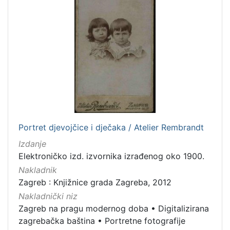
dopisnica
4
zvučna građa - glazbena
3
kartografska građa
2
[
1
1
]
Zbirka
Portret djevojčice i dječaka / Atelier Rembrandt
Knjige
139
Izdanje
Grafička građa
122
Elektroničko izd. izvornika izrađenog oko 1900.
Nakladnik
Sitni tisak
30
Zagreb : Knjižnice grada Zagreba, 2012
Notni zapisi
27
Nakladnički niz
Knjige za djecu i mladež
24
Zagreb na pragu modernog doba
•
Digitalizirana
Serijske publikacije
23
zagrebačka baština
•
Portretne fotografije