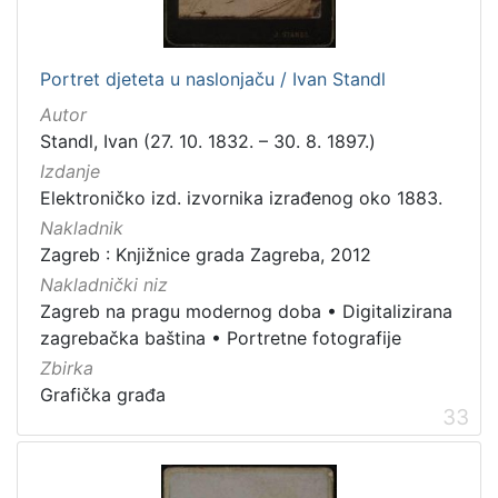
Zaštićeno autorskim pravom
4
Portret djeteta u naslonjaču / Ivan Standl
Autor
[
Standl, Ivan (27. 10. 1832. – 30. 8. 1897.)
2
Izdanje
]
Elektroničko izd. izvornika izrađenog oko 1883.
Vrsta
Nakladnik
građe
Zagreb : Knjižnice grada Zagreba, 2012
knjiga
105
Nakladnički niz
grafička građa
84
Zagreb na pragu modernog doba
•
Digitalizirana
razglednica
48
zagrebačka baština
•
Portretne fotografije
fotografija
26
Zbirka
Grafička građa
notna građa
23
33
časopis
21
sitni tisak
20