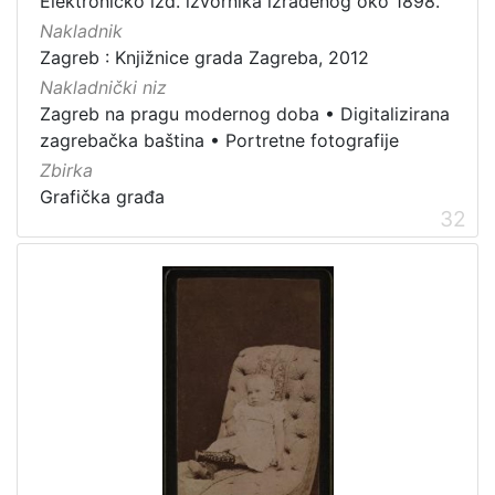
Elektroničko izd. izvornika izrađenog oko 1898.
Zagrebačke razglednice
49
Nakladnik
Zagreb : Knjižnice grada Zagreba, 2012
Portretne fotografije
43
Nakladnički niz
Knjige za djecu i mladež
24
Zagreb na pragu modernog doba
•
Digitalizirana
Sport
11
zagrebačka baština
•
Portretne fotografije
Zagrebačke fotografije
11
Zbirka
Propisi Gradskog poglavarstva
6
Grafička građa
32
Zagrebački potres
4
Hrvatsko narodno kazalište
3
[
1
5
]
Prava
Javno dobro
162