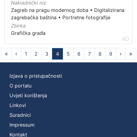
Nakladnički niz
Zagreb na pragu modernog doba
•
Digitalizirana
zagrebačka baština
•
Portretne fotografije
Zbirka
Grafička građa
40
1
2
3
4
5
6
7
8
9
(current)
Izjava o pristupačnosti
O portalu
Uvjeti korištenja
Linkovi
Suradnici
Impressum
Kontakt