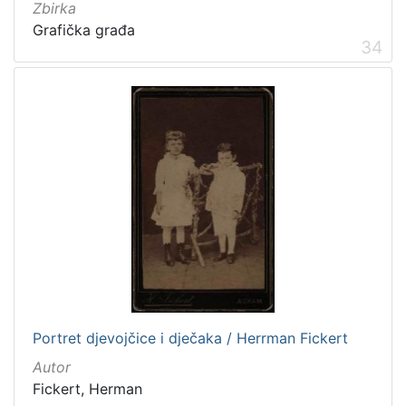
Rukopisi
3
Zbirka
Grafička građa
Zvučni zapisi
3
34
Kartografska građa
2
Razglednice
1
[
1
0
]
Portret djevojčice i dječaka / Herrman Fickert
Autor
Fickert, Herman