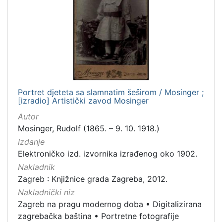
[
7
9
]
Izdavač
Knjižnice grada Zagreba
179
Portret djeteta sa slamnatim šeširom / Mosinger ;
[izradio] Artistički zavod Mosinger
[
Autor
1
Mosinger, Rudolf (1865. – 9. 10. 1918.)
]
Izdanje
Jezik
Elektroničko izd. izvornika izrađenog oko 1902.
hrvatski
62
Nakladnik
njemački
43
Zagreb : Knjižnice grada Zagreba, 2012.
francuski
19
Nakladnički niz
mađarski
7
Zagreb na pragu modernog doba
•
Digitalizirana
talijanski
1
zagrebačka baština
•
Portretne fotografije