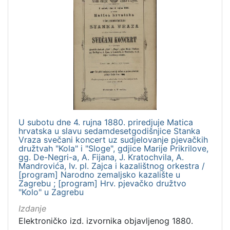
U subotu dne 4. rujna 1880. priredjuje Matica
hrvatska u slavu sedamdesetgodišnjice Stanka
Vraza svečani koncert uz sudjelovanje pjevačkih
družtvah "Kola" i "Sloge", gdjice Marije Prikrilove,
gg. De-Negri-a, A. Fijana, J. Kratochvila, A.
Mandrovića, Iv. pl. Zajca i kazalištnog orkestra /
[program] Narodno zemaljsko kazalište u
Zagrebu ; [program] Hrv. pjevačko družtvo
"Kolo" u Zagrebu
Izdanje
Elektroničko izd. izvornika objavljenog 1880.