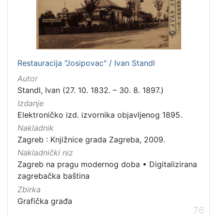
[
7
9
]
Izdavač
Knjižnice grada Zagreba
179
Restauracija "Josipovac" / Ivan Standl
Autor
Standl, Ivan (27. 10. 1832. – 30. 8. 1897.)
Izdanje
[
Elektroničko izd. izvornika objavljenog 1895.
1
]
Nakladnik
Jezik
Zagreb : Knjižnice grada Zagreba, 2009.
hrvatski
62
Nakladnički niz
Zagreb na pragu modernog doba
•
Digitalizirana
njemački
43
zagrebačka baština
francuski
19
Zbirka
mađarski
7
Grafička građa
76
talijanski
1