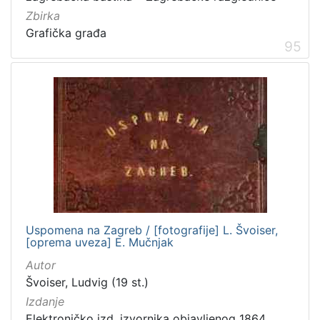
Zbirka
Grafička građa
95
Uspomena na Zagreb / [fotografije] L. Švoiser,
[oprema uveza] E. Mučnjak
Autor
Švoiser, Ludvig (19 st.)
Izdanje
Elektroničko izd. izvornika objavljenog 1864.