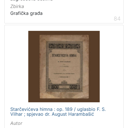
Zbirka
Grafička građa
84
Starčevićeva himna : op. 189 / uglasbio F. S.
Vilhar ; spjevao dr. August Harambašić
Autor