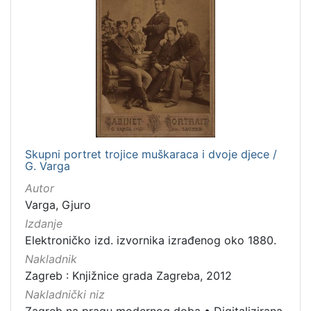
dopisnica
4
zvučna građa - glazbena
3
kartografska građa
2
[
1
1
]
Skupni portret trojice muškaraca i dvoje djece /
G. Varga
Zbirka
Autor
Knjige
139
Varga, Gjuro
Grafička građa
122
Izdanje
Sitni tisak
30
Elektroničko izd. izvornika izrađenog oko 1880.
Notni zapisi
27
Nakladnik
Knjige za djecu i mladež
24
Zagreb : Knjižnice grada Zagreba, 2012
Serijske publikacije
23
Nakladnički niz