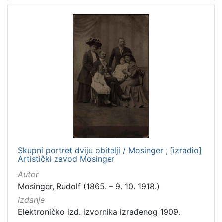
[
5
]
Mjesto
izdanja
Zagreb
297
[
Skupni portret dviju obitelji / Mosinger ; [izradio]
1
Artistički zavod Mosinger
]
Autor
Nakladnička
Mosinger, Rudolf (1865. – 9. 10. 1918.)
cjelina
Izdanje
Zagreb na pragu modernog doba
349
Elektroničko izd. izvornika izrađenog 1909.
Digitalizirana zagrebačka baština
313