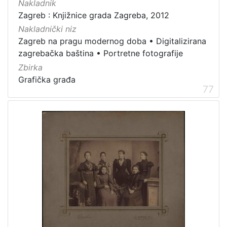
Nakladnik
Zagrebačke razglednice
49
Zagreb : Knjižnice grada Zagreba, 2012
Portretne fotografije
43
Nakladnički niz
Zagreb na pragu modernog doba
•
Digitalizirana
Knjige za djecu i mladež
24
zagrebačka baština
•
Portretne fotografije
Sport
11
Zbirka
Zagrebačke fotografije
11
Grafička građa
77
Propisi Gradskog poglavarstva
6
Zagrebački potres
4
Hrvatsko narodno kazalište
3
[
1
5
]
Prava
Javno dobro
162