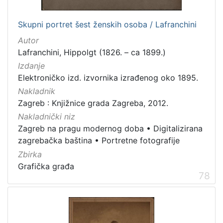
Zaštićeno autorskim pravom
4
Skupni portret šest ženskih osoba / Lafranchini
Autor
Lafranchini, Hippolgt (1826. – ca 1899.)
[
Izdanje
2
Elektroničko izd. izvornika izrađenog oko 1895.
]
Nakladnik
Vrsta
Zagreb : Knjižnice grada Zagreba, 2012.
građe
Nakladnički niz
knjiga
105
Zagreb na pragu modernog doba
•
Digitalizirana
grafička građa
84
zagrebačka baština
•
Portretne fotografije
razglednica
48
Zbirka
fotografija
26
Grafička građa
78
notna građa
23
časopis
21
sitni tisak
20