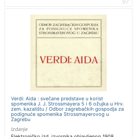
97
Verdi: Aida : svečane predstave u korist
spomenika J. J. Strossmayera 5 i 6 ožujka u Hrv.
zem. kazalištu / Odbor zagrebačkih gospodja za
podignuće spomenika Strossmayerovog u
Zagrebu
Izdanje
Elektroničko izd. izvornika objavljenog 1908.