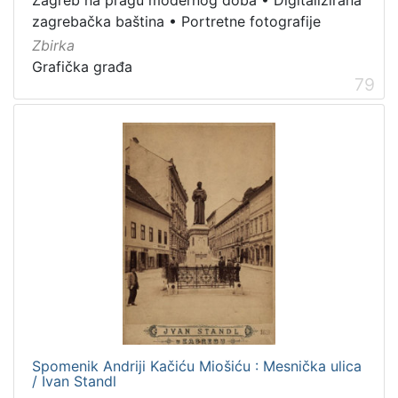
Zagreb na pragu modernog doba
•
Digitalizirana
Zvučni zapisi
3
zagrebačka baština
•
Portretne fotografije
Rukopisi
3
Zbirka
Kartografska građa
2
Grafička građa
79
Razglednice
1
[
1
0
]
Spomenik Andriji Kačiću Miošiću : Mesnička ulica
/ Ivan Standl