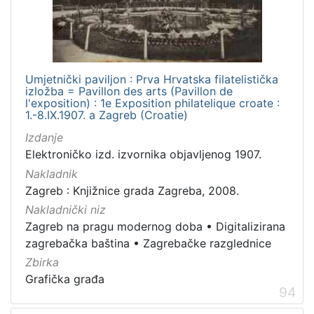
Umjetnički paviljon : Prva Hrvatska filatelistička
izložba = Pavillon des arts (Pavillon de
l'exposition) : 1e Exposition philatelique croate :
1.-8.IX.1907. a Zagreb (Croatie)
Izdanje
Elektroničko izd. izvornika objavljenog 1907.
Nakladnik
Zagreb : Knjižnice grada Zagreba, 2008.
Nakladnički niz
Zagreb na pragu modernog doba
•
Digitalizirana
zagrebačka baština
•
Zagrebačke razglednice
Zbirka
Grafička građa
94