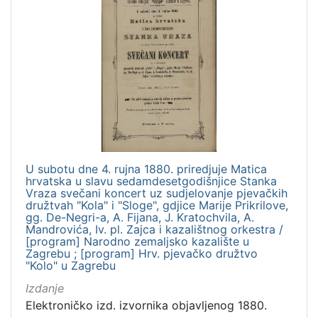
U subotu dne 4. rujna 1880. priredjuje Matica
hrvatska u slavu sedamdesetgodišnjice Stanka
Vraza svečani koncert uz sudjelovanje pjevačkih
družtvah "Kola" i "Sloge", gdjice Marije Prikrilove,
gg. De-Negri-a, A. Fijana, J. Kratochvila, A.
Mandrovića, Iv. pl. Zajca i kazalištnog orkestra /
[program] Narodno zemaljsko kazalište u
Zagrebu ; [program] Hrv. pjevačko družtvo
"Kolo" u Zagrebu
Izdanje
Elektroničko izd. izvornika objavljenog 1880.