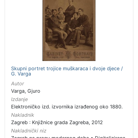
dopisnica
4
zvučna građa - glazbena
3
kartografska građa
2
[
1
1
]
Skupni portret trojice muškaraca i dvoje djece /
G. Varga
Zbirka
Autor
Knjige
139
Varga, Gjuro
Grafička građa
122
Izdanje
Sitni tisak
30
Elektroničko izd. izvornika izrađenog oko 1880.
Notni zapisi
27
Nakladnik
Knjige za djecu i mladež
24
Zagreb : Knjižnice grada Zagreba, 2012
Serijske publikacije
23
Nakladnički niz