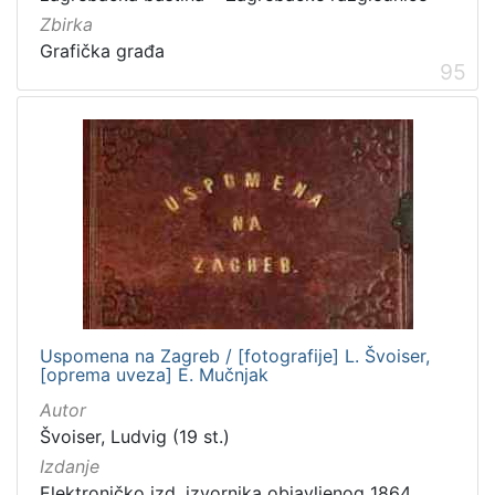
Zbirka
Grafička građa
95
Uspomena na Zagreb / [fotografije] L. Švoiser,
[oprema uveza] E. Mučnjak
Autor
Švoiser, Ludvig (19 st.)
Izdanje
Elektroničko izd. izvornika objavljenog 1864.