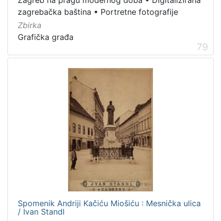
Zagreb na pragu modernog doba
•
Digitalizirana
Zvučni zapisi
3
zagrebačka baština
•
Portretne fotografije
Rukopisi
3
Zbirka
Kartografska građa
2
Grafička građa
79
Razglednice
1
[
1
0
]
Spomenik Andriji Kačiću Miošiću : Mesnička ulica
/ Ivan Standl