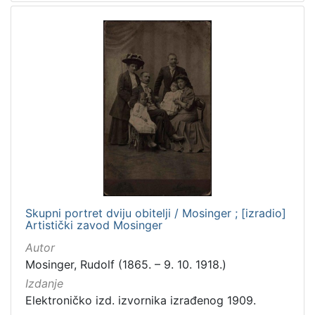
[
5
]
Mjesto
izdanja
Zagreb
297
[
Skupni portret dviju obitelji / Mosinger ; [izradio]
1
Artistički zavod Mosinger
]
Autor
Nakladnička
Mosinger, Rudolf (1865. – 9. 10. 1918.)
cjelina
Izdanje
Zagreb na pragu modernog doba
349
Elektroničko izd. izvornika izrađenog 1909.
Digitalizirana zagrebačka baština
313