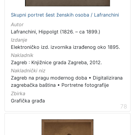
Zaštićeno autorskim pravom
4
Skupni portret šest ženskih osoba / Lafranchini
Autor
Lafranchini, Hippolgt (1826. – ca 1899.)
[
Izdanje
2
Elektroničko izd. izvornika izrađenog oko 1895.
]
Nakladnik
Vrsta
Zagreb : Knjižnice grada Zagreba, 2012.
građe
Nakladnički niz
knjiga
105
Zagreb na pragu modernog doba
•
Digitalizirana
grafička građa
84
zagrebačka baština
•
Portretne fotografije
razglednica
48
Zbirka
fotografija
26
Grafička građa
78
notna građa
23
časopis
21
sitni tisak
20