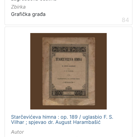
Zbirka
Grafička građa
84
Starčevićeva himna : op. 189 / uglasbio F. S.
Vilhar ; spjevao dr. August Harambašić
Autor