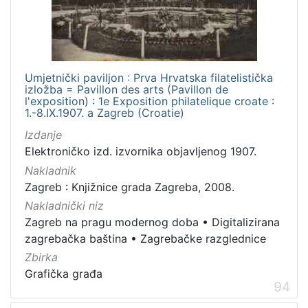
Umjetnički paviljon : Prva Hrvatska filatelistička
izložba = Pavillon des arts (Pavillon de
l'exposition) : 1e Exposition philatelique croate :
1.-8.IX.1907. a Zagreb (Croatie)
Izdanje
Elektroničko izd. izvornika objavljenog 1907.
Nakladnik
Zagreb : Knjižnice grada Zagreba, 2008.
Nakladnički niz
Zagreb na pragu modernog doba
•
Digitalizirana
zagrebačka baština
•
Zagrebačke razglednice
Zbirka
Grafička građa
94