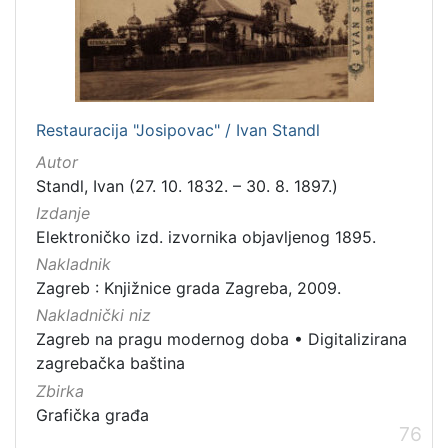
[
7
9
]
Izdavač
Knjižnice grada Zagreba
179
Restauracija "Josipovac" / Ivan Standl
Autor
Standl, Ivan (27. 10. 1832. – 30. 8. 1897.)
Izdanje
[
Elektroničko izd. izvornika objavljenog 1895.
1
]
Nakladnik
Jezik
Zagreb : Knjižnice grada Zagreba, 2009.
hrvatski
62
Nakladnički niz
Zagreb na pragu modernog doba
•
Digitalizirana
njemački
43
zagrebačka baština
francuski
19
Zbirka
mađarski
7
Grafička građa
76
talijanski
1