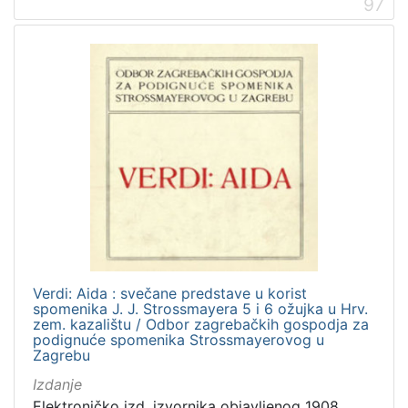
97
Verdi: Aida : svečane predstave u korist
spomenika J. J. Strossmayera 5 i 6 ožujka u Hrv.
zem. kazalištu / Odbor zagrebačkih gospodja za
podignuće spomenika Strossmayerovog u
Zagrebu
Izdanje
Elektroničko izd. izvornika objavljenog 1908.