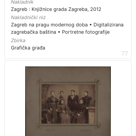
Nakladnik
Zagrebačke razglednice
49
Zagreb : Knjižnice grada Zagreba, 2012
Portretne fotografije
43
Nakladnički niz
Zagreb na pragu modernog doba
•
Digitalizirana
Knjige za djecu i mladež
24
zagrebačka baština
•
Portretne fotografije
Sport
11
Zbirka
Zagrebačke fotografije
11
Grafička građa
77
Propisi Gradskog poglavarstva
6
Zagrebački potres
4
Hrvatsko narodno kazalište
3
[
1
5
]
Prava
Javno dobro
162