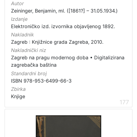
Autor
Zagrebačke razglednice
49
Zeininger, Benjamin, ml. ([1861?] – 31.05.1934.)
Portretne fotografije
43
Izdanje
Knjige za djecu i mladež
24
Elektroničko izd. izvornika objavljenog 1892.
Nakladnik
Sport
11
Zagreb : Knjižnice grada Zagreba, 2010.
Zagrebačke fotografije
11
Nakladnički niz
Propisi Gradskog poglavarstva
6
Zagreb na pragu modernog doba
•
Digitalizirana
Zagrebački potres
4
zagrebačka baština
Hrvatsko narodno kazalište
3
Standardni broj
ISBN 978-953-6499-66-3
Zbirka
Knjige
[
177
1
5
]
Prava
Javno dobro
162