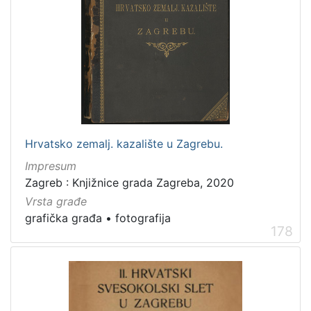
Zaštićeno autorskim pravom
4
[
2
]
Vrsta
Hrvatsko zemalj. kazalište u Zagrebu.
građe
Impresum
knjiga
105
Zagreb : Knjižnice grada Zagreba, 2020
grafička građa
84
Vrsta građe
razglednica
48
grafička građa
•
fotografija
fotografija
26
178
notna građa
23
časopis
21
sitni tisak
20