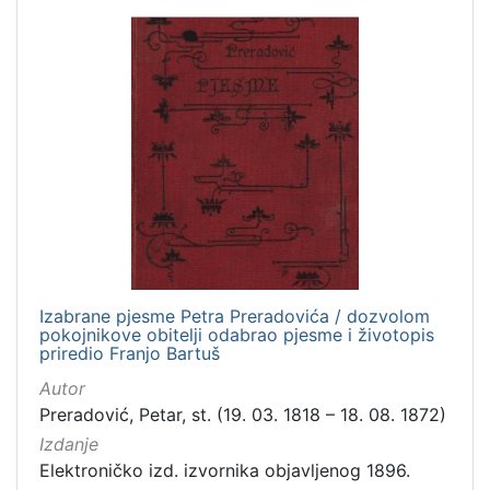
Izabrane pjesme Petra Preradovića / dozvolom
pokojnikove obitelji odabrao pjesme i životopis
priredio Franjo Bartuš
Autor
Preradović, Petar, st. (19. 03. 1818 – 18. 08. 1872)
Izdanje
Elektroničko izd. izvornika objavljenog 1896.