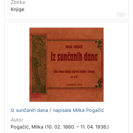
Zbirka
Knjige
191
Iz sunčanih dana / napisala Milka Pogačić
Autor
Pogačić, Milka (10. 02. 1860. – 11. 04. 1936.)