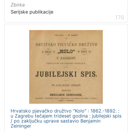
Zbirka
Serijske publikacije
176
[
5
]
Mjesto
izdanja
Zagreb
297
[
1
]
Nakladnička
Hrvatsko pjevačko družtvo "Kolo" : 1862.-1892. :
cjelina
u Zagrebu tečajem trideset godina : jubilejski spis
/ po zaključku uprave sastavio Benjamin
Zagreb na pragu modernog doba
349
Zeininger
Digitalizirana zagrebačka baština
313