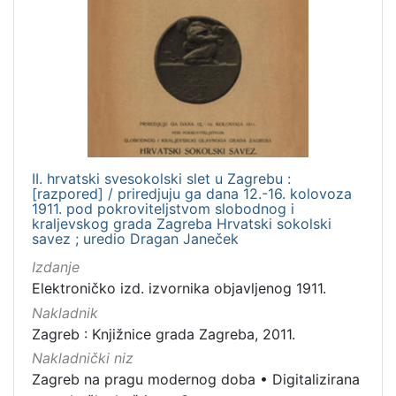
dopisnica
4
zvučna građa - glazbena
3
kartografska građa
2
[
1
1
II. hrvatski svesokolski slet u Zagrebu :
]
[razpored] / priredjuju ga dana 12.-16. kolovoza
1911. pod pokroviteljstvom slobodnog i
Zbirka
kraljevskog grada Zagreba Hrvatski sokolski
savez ; uredio Dragan Janeček
Knjige
139
Izdanje
Grafička građa
122
Elektroničko izd. izvornika objavljenog 1911.
Sitni tisak
30
Nakladnik
Notni zapisi
27
Zagreb : Knjižnice grada Zagreba, 2011.
Knjige za djecu i mladež
24
Nakladnički niz
Serijske publikacije
23
Zagreb na pragu modernog doba
•
Digitalizirana