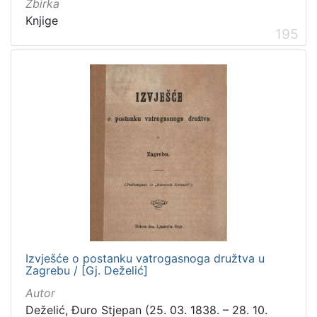
Zbirka
Knjige
195
Izvješće o postanku vatrogasnoga družtva u
Zagrebu / [Gj. Deželić]
Autor
Deželić, Đuro Stjepan (25. 03. 1838. – 28. 10.