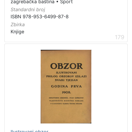
Zvučni zapisi
3
zagrebačka baština
•
Sport
Standardni broj
Rukopisi
3
ISBN 978-953-6499-87-8
Kartografska građa
2
Zbirka
Razglednice
1
Knjige
179
[
1
0
]
Ilustrovani obzor