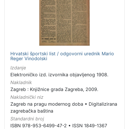
[
7
9
]
Izdavač
Knjižnice grada Zagreba
179
Hrvatski športski list / odgovorni urednik Mario
Reger Vinodolski
[
Izdanje
1
Elektroničko izd. izvornika objavljenog 1908.
]
Nakladnik
Jezik
Zagreb : Knjižnice grada Zagreba, 2009.
hrvatski
62
Nakladnički niz
njemački
43
Zagreb na pragu modernog doba
•
Digitalizirana
francuski
19
zagrebačka baština
mađarski
7
Standardni broj
talijanski
1
ISBN 978-953-6499-47-2
•
ISSN 1849-1367