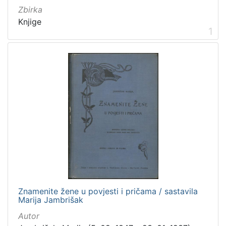
Zbirka
Knjige
1
[
5
]
Mjesto
izdanja
Zagreb
298
[
1
]
Nakladnička
Znamenite žene u povjesti i pričama / sastavila
cjelina
Marija Jambrišak
Zagreb na pragu modernog doba
350
Autor
Digitalizirana zagrebačka baština
314