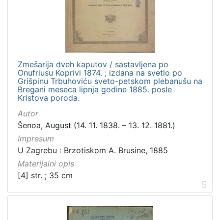
Zmešarija dveh kaputov / sastavljena po
Onufriusu Koprivi 1874. ; izdana na svetlo po
Grišpinu Trbuhoviću sveto-petskom plebanušu na
Bregani meseca lipnja godine 1885. posle
Kristova poroda.
Autor
Šenoa, August (14. 11. 1838. – 13. 12. 1881.)
Impresum
U Zagrebu : Brzotiskom A. Brusine, 1885
Materijalni opis
[4] str. ; 35 cm
5