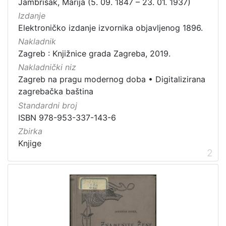
Jambrišak, Marija (5. 09. 1847 – 23. 01. 1937)
Zagrebačke razglednice
50
Izdanje
Elektroničko izdanje izvornika objavljenog 1896.
Portretne fotografije
43
Nakladnik
Knjige za djecu i mladež
24
Zagreb : Knjižnice grada Zagreba, 2019.
Sport
11
Nakladnički niz
Zagrebačke fotografije
11
Zagreb na pragu modernog doba
•
Digitalizirana
Propisi Gradskog poglavarstva
6
zagrebačka baština
Zagrebački potres
4
Standardni broj
ISBN 978-953-337-143-6
Hrvatsko narodno kazalište
3
Zbirka
Knjige
2
[
1
5
]
Prava
Javno dobro
163