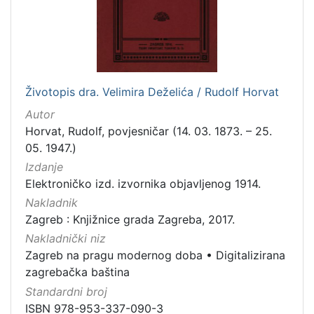
[
7
9
]
Izdavač
Knjižnice grada Zagreba
180
Životopis dra. Velimira Deželića / Rudolf Horvat
Autor
Horvat, Rudolf, povjesničar (14. 03. 1873. – 25.
05. 1947.)
[
Izdanje
1
]
Elektroničko izd. izvornika objavljenog 1914.
Jezik
Nakladnik
Zagreb : Knjižnice grada Zagreba, 2017.
hrvatski
62
Nakladnički niz
njemački
43
Zagreb na pragu modernog doba
•
Digitalizirana
francuski
19
zagrebačka baština
mađarski
7
Standardni broj
talijanski
1
ISBN 978-953-337-090-3