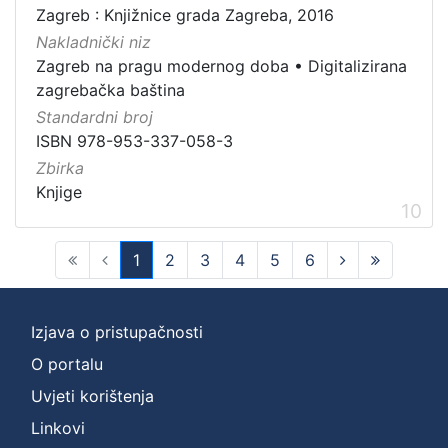
Zagreb : Knjižnice grada Zagreba, 2016
Nakladnički niz
Zagreb na pragu modernog doba
•
Digitalizirana
zagrebačka baština
Standardni broj
ISBN 978-953-337-058-3
Zbirka
Knjige
10
1
2
3
4
5
6
(current)
Izjava o pristupačnosti
O portalu
Uvjeti korištenja
Linkovi