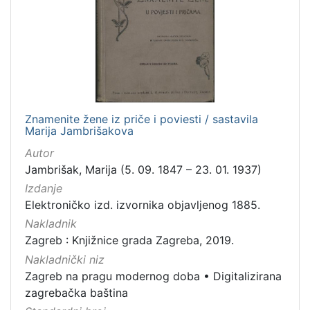
Zaštićeno autorskim pravom
4
[
2
]
Znamenite žene iz priče i poviesti / sastavila
Vrsta
Marija Jambrišakova
građe
Autor
knjiga
105
Jambrišak, Marija (5. 09. 1847 – 23. 01. 1937)
grafička građa
85
Izdanje
Elektroničko izd. izvornika objavljenog 1885.
razglednica
49
Nakladnik
fotografija
26
Zagreb : Knjižnice grada Zagreba, 2019.
notna građa
23
Nakladnički niz
časopis
21
Zagreb na pragu modernog doba
•
Digitalizirana
sitni tisak
20
zagrebačka baština