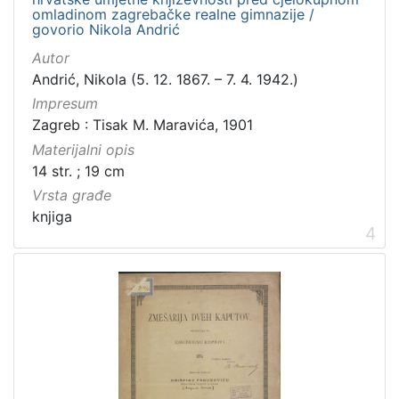
Rukopisi
3
omladinom zagrebačke realne gimnazije /
govorio Nikola Andrić
Zvučni zapisi
3
Kartografska građa
2
Autor
Andrić, Nikola (5. 12. 1867. – 7. 4. 1942.)
Razglednice
1
Impresum
Zagreb : Tisak M. Maravića, 1901
Materijalni opis
[
14 str. ; 19 cm
1
Vrsta građe
0
knjiga
]
4