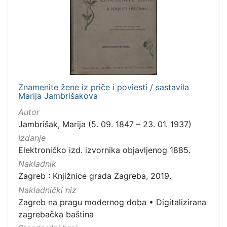
Zaštićeno autorskim pravom
4
[
2
]
Znamenite žene iz priče i poviesti / sastavila
Vrsta
Marija Jambrišakova
građe
Autor
knjiga
105
Jambrišak, Marija (5. 09. 1847 – 23. 01. 1937)
grafička građa
85
Izdanje
Elektroničko izd. izvornika objavljenog 1885.
razglednica
49
Nakladnik
fotografija
26
Zagreb : Knjižnice grada Zagreba, 2019.
notna građa
23
Nakladnički niz
časopis
21
Zagreb na pragu modernog doba
•
Digitalizirana
sitni tisak
20
zagrebačka baština