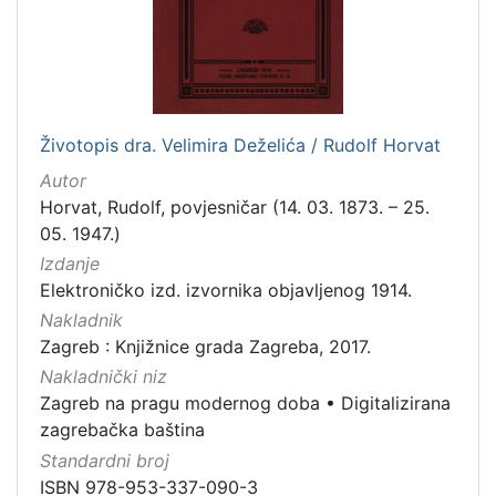
[
7
9
]
Izdavač
Knjižnice grada Zagreba
180
Životopis dra. Velimira Deželića / Rudolf Horvat
Autor
Horvat, Rudolf, povjesničar (14. 03. 1873. – 25.
05. 1947.)
[
Izdanje
1
]
Elektroničko izd. izvornika objavljenog 1914.
Jezik
Nakladnik
Zagreb : Knjižnice grada Zagreba, 2017.
hrvatski
62
Nakladnički niz
njemački
43
Zagreb na pragu modernog doba
•
Digitalizirana
francuski
19
zagrebačka baština
mađarski
7
Standardni broj
talijanski
1
ISBN 978-953-337-090-3