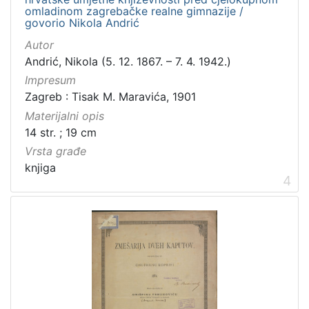
Zvučni zapisi
3
omladinom zagrebačke realne gimnazije /
govorio Nikola Andrić
Rukopisi
3
Kartografska građa
2
Autor
Andrić, Nikola (5. 12. 1867. – 7. 4. 1942.)
Razglednice
1
Impresum
Zagreb : Tisak M. Maravića, 1901
Materijalni opis
[
14 str. ; 19 cm
1
Vrsta građe
0
knjiga
]
4