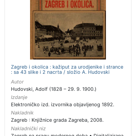
Zagreb i okolica : kažiput za urodjenike i strance
: sa 43 slike i 2 nacrta / složio A. Hudovski
Autor
Hudovski, Adolf (1828 – 29. 9. 1900.)
Izdanje
Elektroničko izd. izvornika objavljenog 1892.
Nakladnik
Zagreb : Knjižnice grada Zagreba, 2008.
Nakladnički niz
Zagreb na pragu modernog doba
•
Digitalizirana