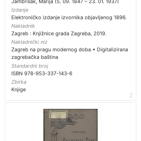
Jambrišak, Marija (5. 09. 1847 – 23. 01. 1937)
Zagrebačke razglednice
50
Izdanje
Elektroničko izdanje izvornika objavljenog 1896.
Portretne fotografije
43
Nakladnik
Knjige za djecu i mladež
24
Zagreb : Knjižnice grada Zagreba, 2019.
Sport
11
Nakladnički niz
Zagrebačke fotografije
11
Zagreb na pragu modernog doba
•
Digitalizirana
Propisi Gradskog poglavarstva
6
zagrebačka baština
Zagrebački potres
4
Standardni broj
ISBN 978-953-337-143-6
Hrvatsko narodno kazalište
3
Zbirka
Knjige
2
[
1
5
]
Prava
Javno dobro
163