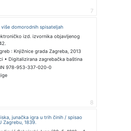
7
d više domorodnih spisateljah
ektroničko izd. izvornika objavljenog
42.
greb : Knjižnice grada Zagreba, 2013
ci
•
Digitalizirana zagrebačka baština
BN 978-953-337-020-0
jige
8
Siska, junačka igra u trih činih / spisao
 U Zagrebu, 1839.