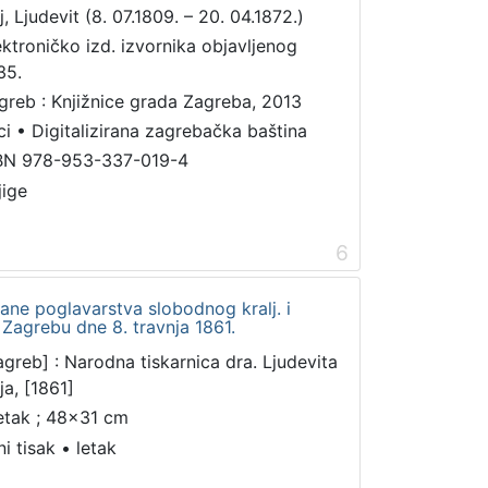
j, Ljudevit (8. 07.1809. – 20. 04.1872.)
ektroničko izd. izvornika objavljenog
35.
greb : Knjižnice grada Zagreba, 2013
ci
•
Digitalizirana zagrebačka baština
BN 978-953-337-019-4
jige
6
strane poglavarstva slobodnog kralj. i
Zagrebu dne 8. travnja 1861.
agreb] : Narodna tiskarnica dra. Ljudevita
ja, [1861]
letak ; 48x31 cm
ni tisak
•
letak