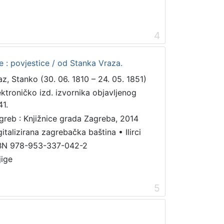
4
e : povjestice / od Stanka Vraza.
az, Stanko (30. 06. 1810 – 24. 05. 1851)
ektroničko izd. izvornika objavljenog
41.
greb : Knjižnice grada Zagreba, 2014
gitalizirana zagrebačka baština
•
Ilirci
BN 978-953-337-042-2
jige
5