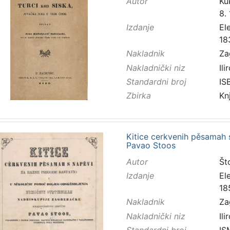
Autor
Kuk
8.
Izdanje
El
18
Nakladnik
Za
Nakladnički niz
Ilir
Standardni broj
IS
Zbirka
Kn
Kitice cerkvenih pěsamah 
Pavao Stoos
Autor
Št
Izdanje
El
18
Nakladnik
Za
Nakladnički niz
Ilir
Standardni broj
IS