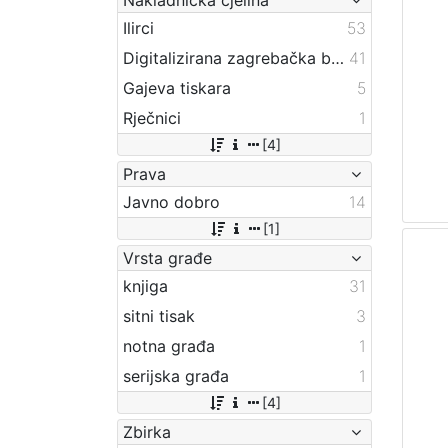
Ilirci
53
Digitalizirana zagrebačka baština
41
Gajeva tiskara
5
Rječnici
1
[4]
Prava
Javno dobro
14
[1]
Vrsta građe
knjiga
31
sitni tisak
3
notna građa
1
serijska građa
1
[4]
Zbirka