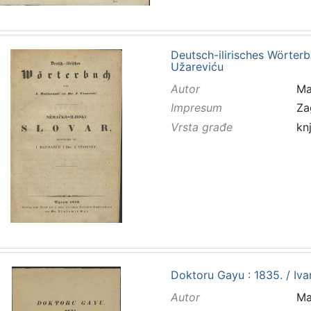
Deutsch-ilirisches Wörterbu
Užareviću
Autor
Maž
Impresum
Za
Vrsta građe
kn
Doktoru Gayu : 1835. / Iv
Autor
Maž