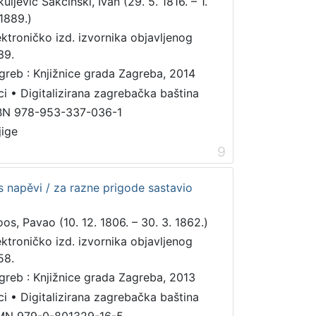
uljević Sakcinski, Ivan (29. 5. 1816. – 1.
 1889.)
ektroničko izd. izvornika objavljenog
39.
greb : Knjižnice grada Zagreba, 2014
ci
•
Digitalizirana zagrebačka baština
BN 978-953-337-036-1
jige
9
s napěvi / za razne prigode sastavio
oos, Pavao (10. 12. 1806. – 30. 3. 1862.)
ektroničko izd. izvornika objavljenog
58.
greb : Knjižnice grada Zagreba, 2013
ci
•
Digitalizirana zagrebačka baština
MN 979-0-801329-16-5