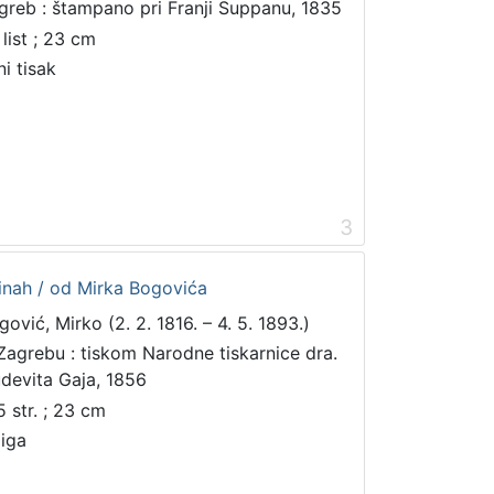
greb : štampano pri Franji Suppanu, 1835
 list ; 23 cm
ni tisak
3
inah / od Mirka Bogovića
gović, Mirko (2. 2. 1816. – 4. 5. 1893.)
Zagrebu : tiskom Narodne tiskarnice dra.
udevita Gaja, 1856
5 str. ; 23 cm
jiga