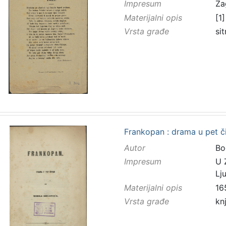
Impresum
Za
Materijalni opis
[1]
Vrsta građe
sit
Frankopan : drama u pet č
Autor
Bo
Impresum
U 
Lj
Materijalni opis
16
Vrsta građe
kn