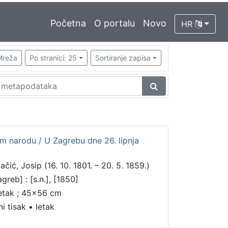
Početna
O portalu
Novo
HR
Mreža
Po stranici: 25
Sortiranje zapisa
m narodu / U Zagrebu dne 26. lipnja
ačić, Josip (16. 10. 1801. – 20. 5. 1859.)
greb] : [s.n.], [1850]
letak ; 45x56 cm
ni tisak
•
letak