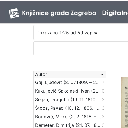
Prikazano 1-25 od 59 zapisa
Autor
Gaj, Ljudevit (8. 07.1809. – 20. 04.1872.)
7
Kukuljević Sakcinski, Ivan (29. 5. 1816. – 1. 8. 1889.)
6
Seljan, Dragutin (16. 11. 1810. – 14. 6. 1848.)
3
Štoos, Pavao (10. 12. 1806. – 30. 3. 1862.)
3
Bogović, Mirko (2. 2. 1816. – 4. 5. 1893.)
2
Demeter, Dimitrija (21. 07. 1811. – 24. 06. 1872.)
2