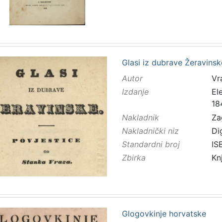
Glasi iz dubrave Žeravinsk
Autor
Vr
Izdanje
El
18
Nakladnik
Za
Nakladnički niz
Di
Standardni broj
IS
Zbirka
Kn
Glogovkinje horvatske