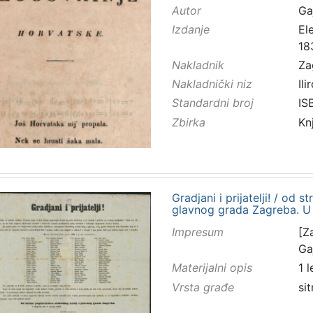
Autor
Ga
Izdanje
El
18
Nakladnik
Za
Nakladnički niz
Ilir
Standardni broj
IS
Zbirka
Kn
Gradjani i prijatelji! / od 
glavnog grada Zagreba. U 
Impresum
[Z
Ga
Materijalni opis
1 
Vrsta građe
sit