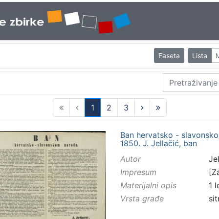
Faseta
Lista
1
2
3
(current)
Ban hervatsko - slavonsko
1850. J. Jellačić, ban
Autor
Jel
Impresum
[Za
Materijalni opis
1 
Vrsta građe
sit