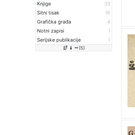
Knjige
33
Sitni tisak
16
Grafička građa
4
Notni zapisi
1
Serijske publikacije
1
[5]