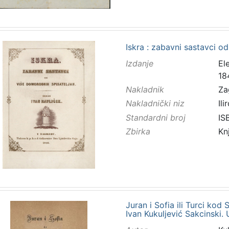
Iskra : zabavni sastavci o
Izdanje
El
18
Nakladnik
Za
Nakladnički niz
Ilir
Standardni broj
IS
Zbirka
Kn
Juran i Sofia ili Turci kod 
Ivan Kukuljević Sakcinski.