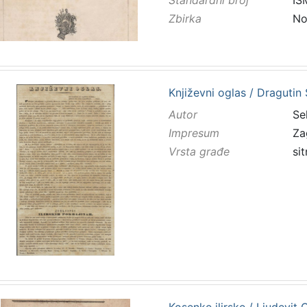
Zbirka
No
Književni oglas / Dragutin 
Autor
Sel
Impresum
Za
Vrsta građe
sit