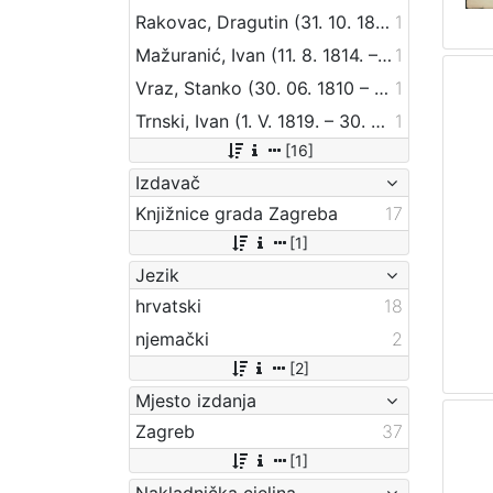
Rakovac, Dragutin (31. 10. 1813 – 22. 11. 1854)
1
Mažuranić, Ivan (11. 8. 1814. – 4. 8. 1890.)
1
Vraz, Stanko (30. 06. 1810 – 24. 05. 1851)
1
Trnski, Ivan (1. V. 1819. – 30. VI. 1910.)
1
[16]
Izdavač
Knjižnice grada Zagreba
17
[1]
Jezik
hrvatski
18
njemački
2
[2]
Mjesto izdanja
Zagreb
37
[1]
Nakladnička cjelina