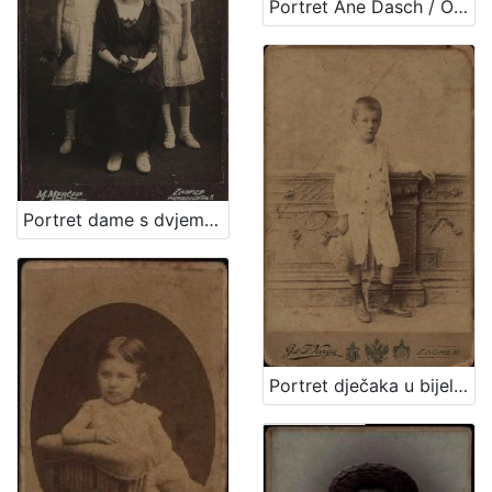
Portret Ane Dasch / Otto Dasch
Portret dame s dvjema djevojčicama / M. Merćep ; [izradio] Atelie M. Merćep
Portret dječaka u bijelom odijelu / G. & I.Varga