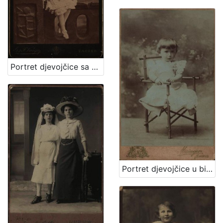
Portret djevojčice sa cvjetnim vjenčićem / [Gjuro Varga] ; [izradio fotografski atelijer] G. & I. Varga
Portret djevojčice u bijeloj haljinici / Mosinger / [izradio] Artistički zavod Mosinger