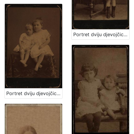
Portret dviju djevojčica / [Gjuro Varga] ; [izradio atelier] G. & I. Varga
Portret dviju djevojčica u bijelim haljinicama / [Gjuro Varga] ; [izradio fotografski atelijer] G. & I. Varga