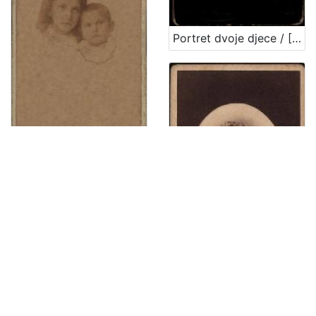
Portret dvoje djece / [Gjuro Varga] ; [izradio fotografski atelijer] G. & I. Varga
Portret dvoje djece / G. & I. Varga
Portret Ivana Kukuljevića Sakcinskog / I. Standl