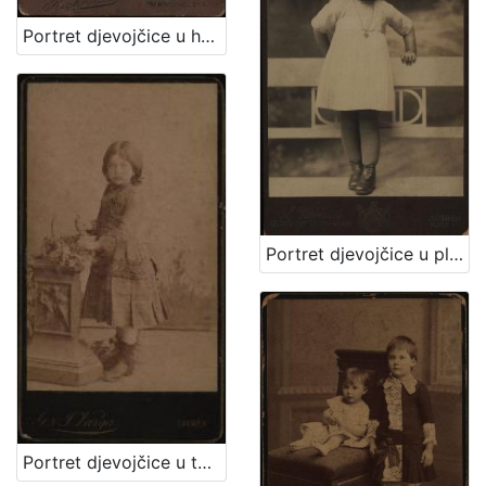
Portret djevojčice u haljini za krizmu i žene sa šeširom s cvijećem na obodu / Atelier Rechnitzer
Portret djevojčice u plisiranoj haljinici / S. Weinrich
Portret djevojčice u tamnoj haljinici / [Gjuro Varga] / [izradio fotografski atelier] G. & I. Varga