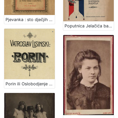
Pjevanka : sto dječjih popievaka za jedno grlo s napjevi, tekstom i metodičkim uvodom : za pučke škole i zabavišta / uredio Fr. Š. Kuhač
Poputnica Jelačića bana : u proslavu stogodišnjice rodjenja bana Josipa grofa Jelačića izdala Knjižara dioničke tiskare.
Porin ili Oslobodjenje Hrvata ispod franačkog jarma : junačka opera u 5 čina / Uglazbio Vatroslav Lisinski ; [libreto] dr. Dimitrije Demeter ; glasovirsku udesbu složio Srećko Albini