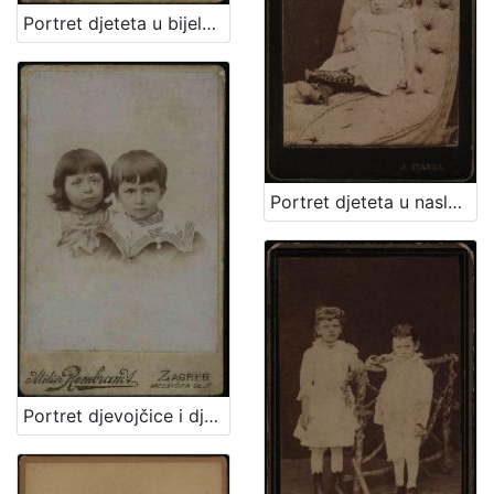
Portret djeteta u bijeloj haljinici i tamnim čizmicama / Artistički zavod Mosinger
Portret djeteta u naslonjaču / Ivan Standl
Portret djevojčice i dječaka / Atelier Rembrandt