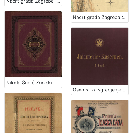
Nacrt grada Zagreba : 1878. / sastavio gradski gradjevni ured
Nacrt grada Zagreba : 1898. / sastavio gradski gradjevni ured
Nikola Šubić Zrinjski : glasbena tragedija u 3 čina (8 slika) : op. 403 / glasbotvorio Ivan pl. Zajc ; po drami Teodora Körnera napisao Hugo Badalić ; priređeno po sladatelju za glasovir ujedno s pjevanjem i sa hrvatskim i talijanskim tekstom. Zagreb, [1884].
Osnova za sgradjenje pješačke vojarne u Zagrebu = Entwurf für die in Agram zu erbauende Infanterie-Kasernen / izradjena po Franji Gruberu, Dragutinu Völckneru