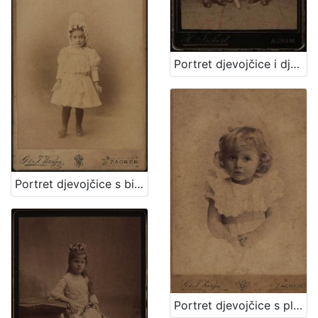
Portret djevojčice i dječaka / Herrman Fickert
Portret djevojčice s bijelom kapom / G. & I.Varga
Portret djevojčice s plavim uvojcima / G.&I. Varga