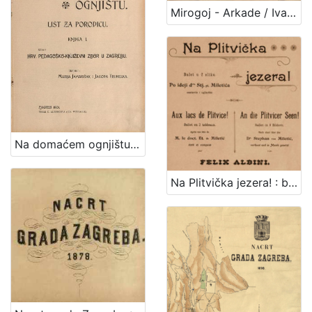
1
Mirogoj - Arkade / Ivan Standl
5
]
Na domaćem ognjištu : list za porodicu / uredile Marija Jambrišak i Jagoda Truhelka
Na Plitvička jezera! : balet u 2 slike : po ideji dra. Stj. pl Miletića = Aux lacs de Plitvice! : ballet en 2 tableaux : apres une idee de M. le doct. Et. de Miletić = An die Plitvicer Seen! : Bellet in 2 Bildern : nach einer Idee des Dr. Stephan von Miletić / sastavio i uglazbio Felix Albini