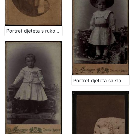
Portret djeteta s rukom oslonjenom na naslon / Ivan Standl
Portret djeteta sa slamnatim šeširom / Mosinger ; [izradio] Artistički zavod Mosinger