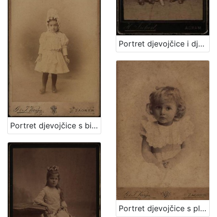
Portret djevojčice i dječaka / Herrman Fickert
Portret djevojčice s bijelom kapom / G. & I.Varga
Portret djevojčice s plavim uvojcima / G.&I. Varga