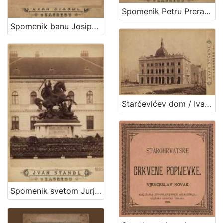
Spomenik Petru Preradoviću / Ivan Standl
Spomenik banu Josipu Jelačiću : Trg bana Jelačića / Ivan Standl
Starčevićev dom / Ivan Standl
Spomenik svetom Jurju / Ivan Standl