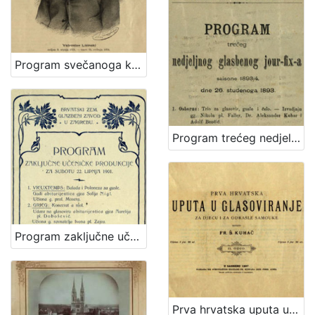
Program svečanoga koncerta "Večer Lisinskova" : dne 15. prosinca 1893. / Hrvatsko pjevačko družtvo "Kolo" u Zagrebu ; sborovi i koncertom ravna družtveni artistički ravnatelj Nikola Faller, orkestrom c. i kr. pukovnije nadvojvode Leopolda br. 53. kapelnik Josip Dvor[ž]ak
Program trećeg nedjeljnog glasbenog jour-fix-a : saisone 1893/4 : dne 26. studenoga 1893. / Hrv. pjevačko družtvo "Kolo" u Zagrebu
Program zaključne učeničke produkcije za subotu 22. lipnja 1901. / Hrvatski zem. glazbeni zavod
Prva hrvatska uputa u glasoviranje : za djecu i odrasle samouke / sastavio Fr. Š. Kuhač