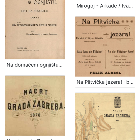
1
Mirogoj - Arkade / Ivan Standl
5
]
Na domaćem ognjištu : list za porodicu / uredile Marija Jambrišak i Jagoda Truhelka
Na Plitvička jezera! : balet u 2 slike : po ideji dra. Stj. pl Miletića = Aux lacs de Plitvice! : ballet en 2 tableaux : apres une idee de M. le doct. Et. de Miletić = An die Plitvicer Seen! : Bellet in 2 Bildern : nach einer Idee des Dr. Stephan von Miletić / sastavio i uglazbio Felix Albini