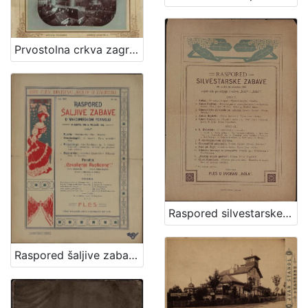
Prvostolna crkva zagrebačka / Atelier Mosinger
Raspored silvestarske zabave što ju dne 31. prosinca 1903. zajednički priredjuju društva "Kolo" i "Sokol"
Raspored šaljive zabave u Maksimirskom perivoju : u subotu dne 6. veljače 1904. / Hrv. pjev. društvo "Kolo" u Zagrebu