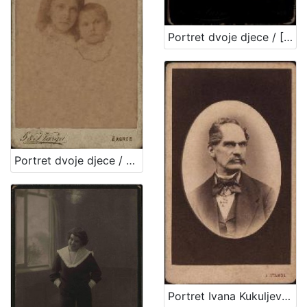
Portret dvoje djece / [Gjuro Varga] ; [izradio fotografski atelijer] G. & I. Varga
Portret dvoje djece / G. & I. Varga
Portret Ivana Kukuljevića Sakcinskog / I. Standl