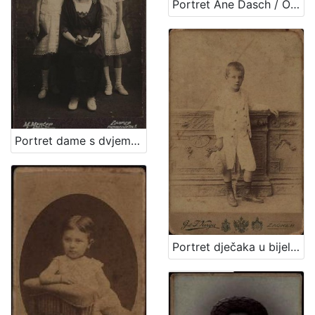
Portret Ane Dasch / Otto Dasch
Portret dame s dvjema djevojčicama / M. Merćep ; [izradio] Atelie M. Merćep
Portret dječaka u bijelom odijelu / G. & I.Varga