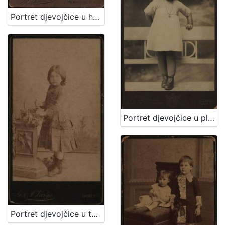
Portret djevojčice u haljini za krizmu i žene sa šeširom s cvijećem na obodu / Atelier Rechnitzer
Portret djevojčice u plisiranoj haljinici / S. Weinrich
Portret djevojčice u tamnoj haljinici / [Gjuro Varga] / [izradio fotografski atelier] G. & I. Varga