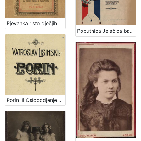
Pjevanka : sto dječjih popievaka za jedno grlo s napjevi, tekstom i metodičkim uvodom : za pučke škole i zabavišta / uredio Fr. Š. Kuhač
Poputnica Jelačića bana : u proslavu stogodišnjice rodjenja bana Josipa grofa Jelačića izdala Knjižara dioničke tiskare.
Porin ili Oslobodjenje Hrvata ispod franačkog jarma : junačka opera u 5 čina / Uglazbio Vatroslav Lisinski ; [libreto] dr. Dimitrije Demeter ; glasovirsku udesbu složio Srećko Albini