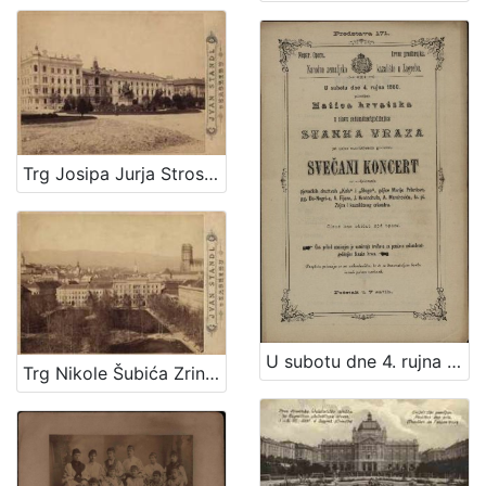
Trg Josipa Jurja Strossmayera / Ivan Standl
U subotu dne 4. rujna 1880. priredjuje Matica hrvatska u slavu sedamdesetgodišnjice Stanka Vraza svečani koncert uz sudjelovanje pjevačkih družtvah "Kola" i "Sloge", gdjice Marije Prikrilove, gg. De-Negri-a, A. Fijana, J. Kratochvila, A. Mandrovića, Iv. pl. Zajca i kazalištnog orkestra / [program] Narodno zemaljsko kazalište u Zagrebu ; [program] Hrv. pjevačko družtvo "Kolo" u Zagrebu
Trg Nikole Šubića Zrinskog / Ivan Standl