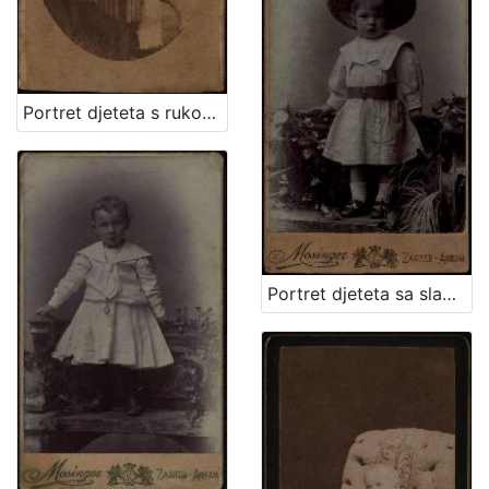
Portret djeteta s rukom oslonjenom na naslon / Ivan Standl
Portret djeteta sa slamnatim šeširom / Mosinger ; [izradio] Artistički zavod Mosinger