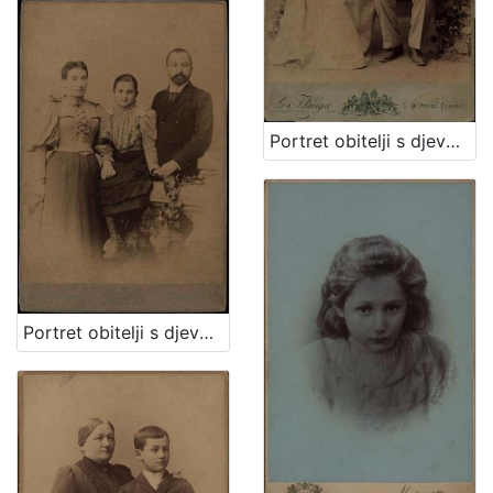
Portret obitelji s djevojčicom / G. & I. Varga
Portret obitelji s djevojčicom u sredini / Mosinger & Breyer