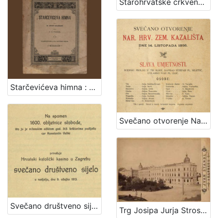
Starohrvatske crkvene popijevke / ukajdio ih, harmonizovao i tekstove im priudesio Vjenceslav Novak
Starčevićeva himna : op. 189 / uglasbio F. S. Vilhar ; spjevao dr. August Harambašić
Svečano otvorenje Nar. hrv. zem. kazališta : dne 14. listopada 1895.
Svečano društveno sijelo / priređuje Hrvatski katolički kasino u Zagrebu
Trg Josipa Jurja Strossmayera / Ivan Standl