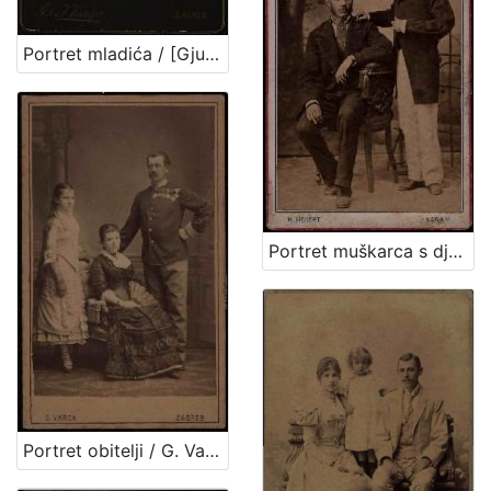
Portret mladića / [Gjuro Varga] ; [izradio fotografski atelijer] G. & I. Varga
Portret muškarca s dječakom u bijelim hlačama / H. Fickert ; [izradila] Poslovnica svetlo slikah Herrmana Fikerta u Zagrebu
Portret obitelji / G. Varga