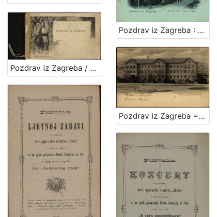
Pozdrav iz Zagreba : Mesnička ulica i Pongračeva kuća
Pozdrav iz Zagreba / R. Mosinger, Zagreb
Pozdrav iz Zagreba = Gruss aus Agram : Franz Josef Universität