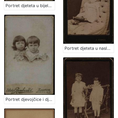
Portret djeteta u bijeloj haljinici i tamnim čizmicama / Artistički zavod Mosinger
Portret djeteta u naslonjaču / Ivan Standl
Portret djevojčice i dječaka / Atelier Rembrandt