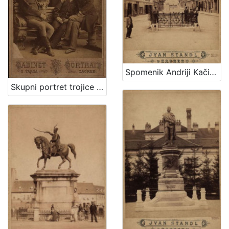
Spomenik Andriji Kačiću Miošiću : Mesnička ulica / Ivan Standl
Skupni portret trojice muškaraca i dvoje djece / G. Varga