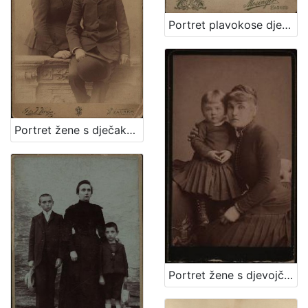
Portret plavokose djevojčice / Mosinger ; [izradio] Artistički zavod Mosinger
Portret žene s dječakom / G. & I. Varga
Portret žene s djevojčicom / [Gjuro Varga] ; [izradio fotografski atelier] G. & I. Varga