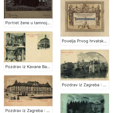
Portret žene u tamnoj haljini s dva dječaka / Weinberg ; [izradio] Atelier M. Weinberg
Povelja Prvog hrvatskog gradjevnog i obrtničkog društva za potporu bolestnih i nemoćnih članova
Pozdrav iz Kavane Bauer u Zagrebu
Pozdrav iz Zagreba : Josipovac
Pozdrav iz Zagreba : Kr. obrtna škola