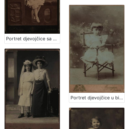
Portret djevojčice sa cvjetnim vjenčićem / [Gjuro Varga] ; [izradio fotografski atelijer] G. & I. Varga
Portret djevojčice u bijeloj haljinici / Mosinger / [izradio] Artistički zavod Mosinger