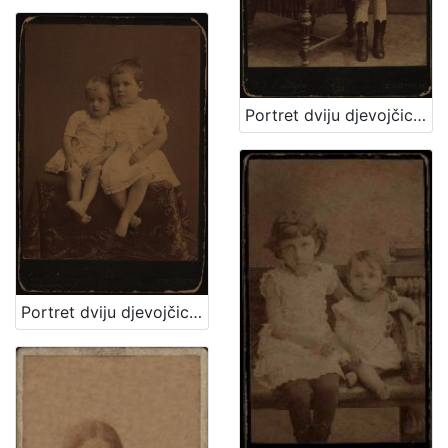
Portret dviju djevojčica / [Gjuro Varga] ; [izradio atelier] G. & I. Varga
Portret dviju djevojčica u bijelim haljinicama / [Gjuro Varga] ; [izradio fotografski atelijer] G. & I. Varga