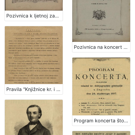
Pozivnica k ljetnoj zabavi što ju priredjuje hrv. pjevačko družtvo "Kolo" uz sudjelovanje glasbe c. kr. pješ. pukovnije Grofa Jelačića br. 69. u nedjelju dne 10. srpnja 1881. kod "Kamenitog stola"
Pozivnica na koncert što ga priredjuje hrv. pjevačko družtvo "Kolo" uz sudjelovanje glasbe c. kr. pješ. pukovnije grofa Jelačića br. 69. u bašći svratišta "K caru austrijskomu" u utorak 10. kolovoza 1880
Pravila "Knjižnice kr. i slob. grada Zagreba" / Knjižnica kr. i slob. grada Zagreba
Program koncerta što ga priređuje mladež kr. dolnjogradske gimnazije u Zagrebu dne 24. studenoga 1897.