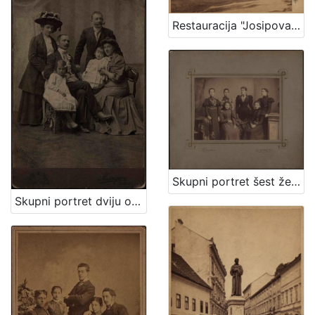
Restauracija "Josipovac" / Ivan Standl
Skupni portret šest ženskih osoba / Lafranchini
Skupni portret dviju obitelji / Mosinger ; [izradio] Artistički zavod Mosinger