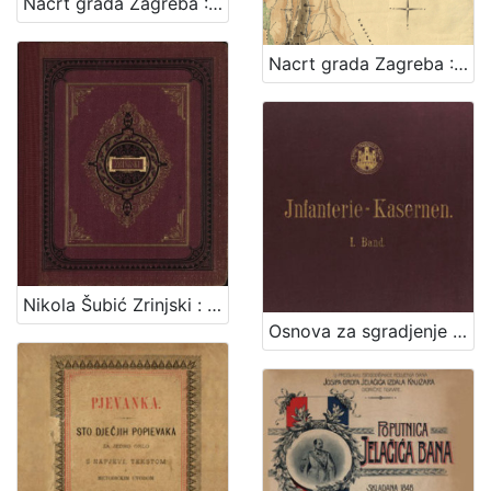
Nacrt grada Zagreba : 1878. / sastavio gradski gradjevni ured
Nacrt grada Zagreba : 1898. / sastavio gradski gradjevni ured
Nikola Šubić Zrinjski : glasbena tragedija u 3 čina (8 slika) : op. 403 / glasbotvorio Ivan pl. Zajc ; po drami Teodora Körnera napisao Hugo Badalić ; priređeno po sladatelju za glasovir ujedno s pjevanjem i sa hrvatskim i talijanskim tekstom. Zagreb, [1884].
Osnova za sgradjenje pješačke vojarne u Zagrebu = Entwurf für die in Agram zu erbauende Infanterie-Kasernen / izradjena po Franji Gruberu, Dragutinu Völckneru