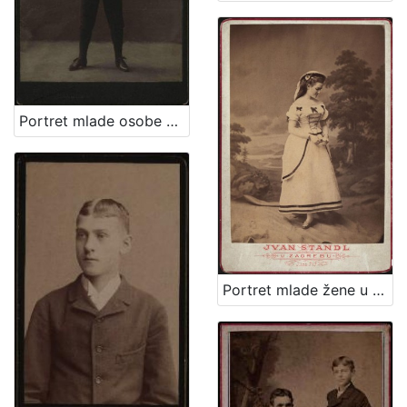
Portret mlade osobe u tamnom kostimu / A. Brauner ; [izradio] A. Brauner - fotografički artistički atelier za modernu fotografiju
Portret mlade žene u bijeloj haljini / Ivan Standl