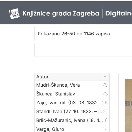
Prikazano 26-50 od 1146 zapisa
Autor
Mudri-Škunca, Vera
79
Škunca, Stanislav
73
Zajc, Ivan, ml. (03. 08. 1832. – 16. 12. 1914.)
26
Standl, Ivan (27. 10. 1832. – 30. 8. 1897.)
21
Brlić-Mažuranić, Ivana (18. 4. 1874. – 21. 9. 1938.)
16
Varga, Gjuro
14