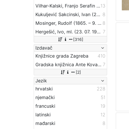
Vilhar-Kalski, Franjo Serafin (5. 1. 1852. – 4. 3. 1928.)
13
Kukuljević Sakcinski, Ivan (29. 5. 1816. – 1. 8. 1889.)
8
Mosinger, Rudolf (1865. – 9. 10. 1918.)
8
Hergešić, Ivo, ml. (23. 07. 1904. – 29. 12. 1977.)
7
[316]
Izdavač
Knjižnice grada Zagreba
410
Gradska knjižnica Ante Kovačića
7
[2]
Jezik
hrvatski
228
njemački
51
francuski
19
latinski
12
mađarski
8