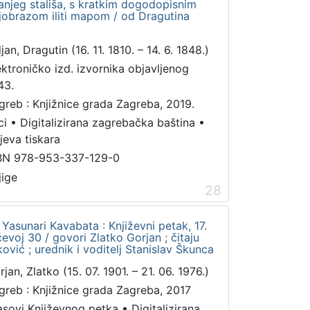
anjeg stališa, s kratkim dogodopisnim
jobrazom iliti mapom / od Dragutina
jan, Dragutin (16. 11. 1810. – 14. 6. 1848.)
ektroničko izd. izvornika objavljenog
43.
greb : Knjižnice grada Zagreba, 2019.
ci
•
Digitalizirana zagrebačka baština
•
jeva tiskara
BN 978-953-337-129-0
jige
28
 Yasunari Kavabata : Književni petak, 17.
evoj 30 / govori Zlatko Gorjan ; čitaju
ović ; urednik i voditelj Stanislav Škunca
jan, Zlatko (15. 07. 1901. – 21. 06. 1976.)
greb : Knjižnice grada Zagreba, 2017
asovi Književnog petka
•
Digitalizirana