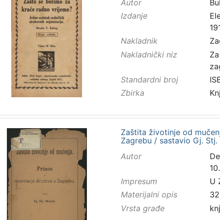
Autor
Buk
Izdanje
El
191
Nakladnik
Za
Nakladnički niz
Za
za
Standardni broj
IS
Zbirka
Kn
Zaštita životinje od mučen
Zagrebu / sastavio Gj. Stj.
Autor
De
10.
Impresum
U 
Materijalni opis
32
Vrsta građe
kn