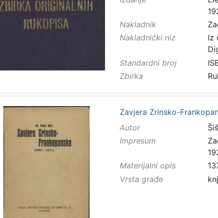
19
Nakladnik
Za
Nakladnički niz
Iz
Di
Standardni broj
IS
Zbirka
Ru
Zavjera Zrinsko-Frankopans
Autor
Šiš
Impresum
Za
19
Materijalni opis
137
Vrsta građe
kn