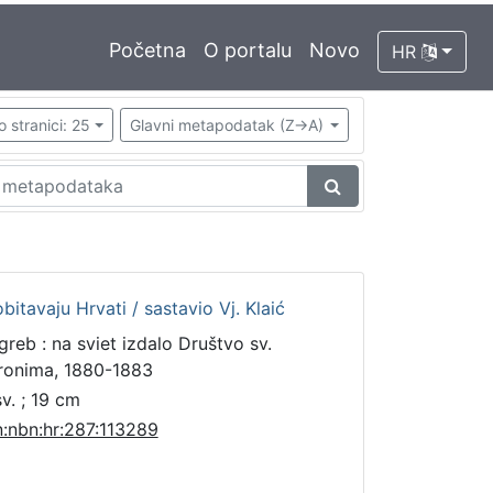
Početna
O portalu
Novo
HR
o stranici: 25
Glavni metapodatak (Z->A)
bitavaju Hrvati / sastavio Vj. Klaić
greb : na sviet izdalo Društvo sv.
ronima, 1880-1883
sv. ; 19 cm
n:nbn:hr:287:113289