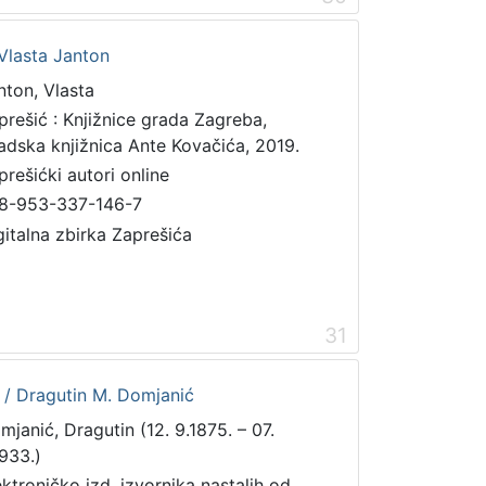
Vlasta Janton
nton, Vlasta
prešić : Knjižnice grada Zagreba,
adska knjižnica Ante Kovačića, 2019.
prešićki autori online
8-953-337-146-7
gitalna zbirka Zaprešića
31
a / Dragutin M. Domjanić
mjanić, Dragutin (12. 9.1875. – 07.
1933.)
ektroničko izd. izvornika nastalih od