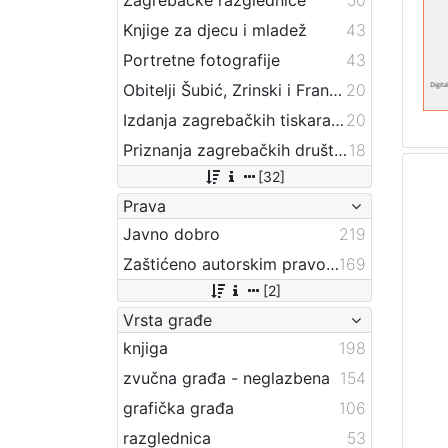
Knjige za djecu i mladež
43
Portretne fotografije
43
Obitelji Šubić, Zrinski i Frankopan
20
Izdanja zagrebačkih tiskara 17. i 18. stoljeća
20
Priznanja zagrebačkih društava
18
[32]
Prava
Javno dobro
219
Zaštićeno autorskim pravom
169
[2]
Vrsta građe
knjiga
198
zvučna građa - neglazbena
154
grafička građa
106
razglednica
53