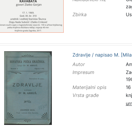
za
Zbirka
Us
Zdravlje / napisao M. [Mil
Autor
Am
Impresum
Za
19
Materijalni opis
16 
Vrsta građe
kn
ur