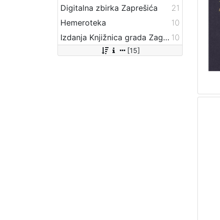
Digitalna zbirka Zaprešića
21
Hemeroteka
10
Izdanja Knjižnica grada Zagreba - E-knjige
10
[15]