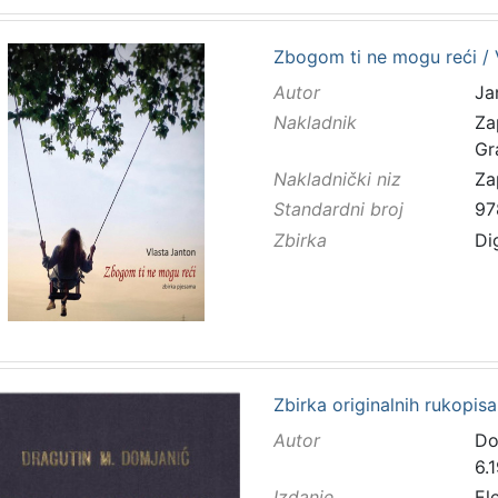
Zbogom ti ne mogu reći / 
Autor
Ja
Nakladnik
Za
Gr
Nakladnički niz
Za
Standardni broj
97
Zbirka
Di
Zbirka originalnih rukopis
Autor
Do
6.
Izdanje
El