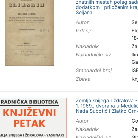
znatniih mestah polag sad
dodatkom i priloženim kra
Seljana
Autor
Sel
Izdanje
El
18
Nakladnik
Za
Nakladnički niz
Ilir
Ga
Standardni broj
IS
Zbirka
Kn
Zemlja snijega i ždralova -
1. 1969., dvorana u Medulić
Nada Subotić i Zlatko Crnk
Autor
Gor
Nakladnik
Za
Nakladnički niz
Gl