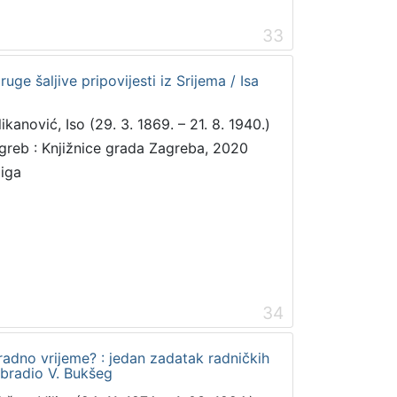
33
ruge šaljive pripovijesti iz Srijema / Isa
ikanović, Iso (29. 3. 1869. – 21. 8. 1940.)
greb : Knjižnice grada Zagreba, 2020
jiga
34
radno vrijeme? : jedan zadatak radničkih
obradio V. Bukšeg