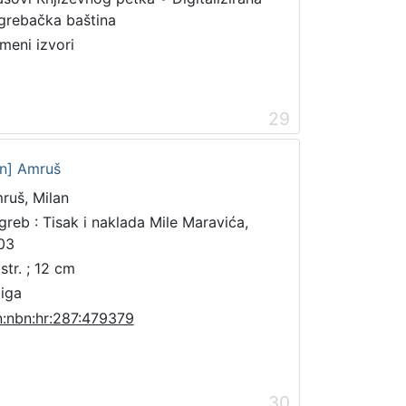
grebačka baština
meni izvori
29
an] Amruš
ruš, Milan
greb : Tisak i naklada Mile Maravića,
03
str. ; 12 cm
jiga
n:nbn:hr:287:479379
30