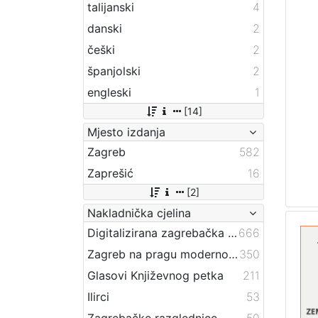
talijanski
4
danski
2
češki
2
španjolski
2
engleski
1
[14]
Mjesto izdanja
Zagreb
582
Zaprešić
16
[2]
Nakladnička cjelina
Digitalizirana zagrebačka baština
666
Zagreb na pragu modernog doba
350
Glasovi Književnog petka
211
Ilirci
53
Zagrebačke razglednice
50