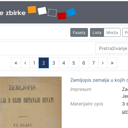
Faseta
Lista
Mreža
P
1
2
3
4
5
6
7
(current)
Zemljopis zemalja u kojih o
Impresum
Za
Je
Materijalni opis
3 
ur