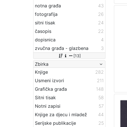
notna građa
43
fotografija
26
sitni tisak
24
časopis
22
dopisnica
4
zvučna građa - glazbena
3
[13]
Zbirka
Knjige
282
Usmeni izvori
211
Grafička građa
148
Sitni tisak
58
Notni zapisi
57
Knjige za djecu i mladež
44
Serijske publikacije
25