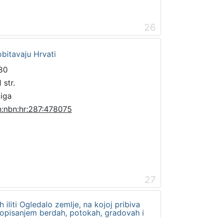
26
obitavaju Hrvati
80
 str.
jiga
n:nbn:hr:287:478075
27
h iliti Ogledalo zemlje, na kojoj pribiva
a opisanjem berdah, potokah, gradovah i