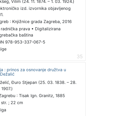
šeg, Vilim (24. 11. 1874. – 1. 03. 1924.)
ektroničko izd. izvornika objavljenog
1.
greb : Knjižnice grada Zagreba, 2016
 radnička prava
•
Digitalizirana
grebačka baština
BN 978-953-337-067-5
jige
35
ja : prinos za osnovanje družtva u
 Dežalić
želić, Đuro Stjepan (25. 03. 1838. – 28.
 1907.)
Zagrebu : Tisak Ign. Granitz, 1885
 str. ; 22 cm
jiga