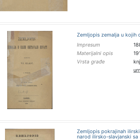
Zemljopis zemalja u kojih 
Impresum
18
Materijalni opis
191
Vrsta građe
kn
ur
Zemljopis pokrajinah ilirski
narod ilirsko-slavjanski s