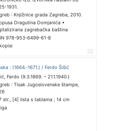
25-1931.
greb : Knjižnice grada Zagreba, 2010.
 opusa Dragutina Domjanića
•
gitalizirana zagrebačka baština
BN 978-953-6499-61-8
kopisi
32
ka : (1664.-1671.) / Ferdo Šišić
ić, Ferdo (9.3.1869. – 21.1.1940.)
greb : Tisak Jugoslovenske štampe,
26
 str., [4] lista s tablama ; 14 cm
jiga