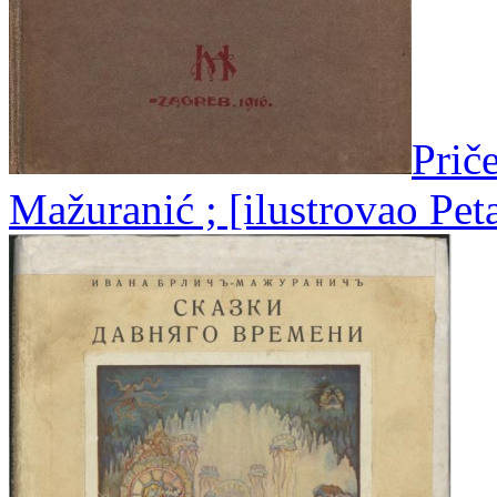
Priče
Mažuranić ; [ilustrovao Peta