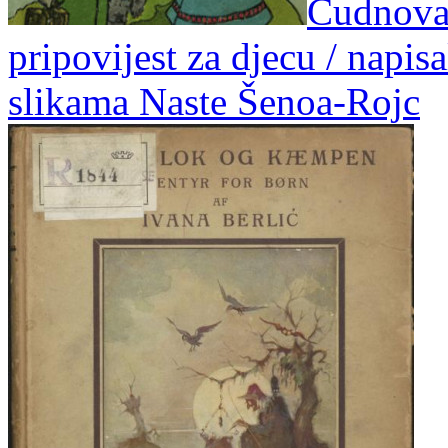
Čudnovat
pripovijest za djecu / napis
slikama Naste Šenoa-Rojc