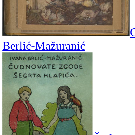
C
Berlić-Mažuranić