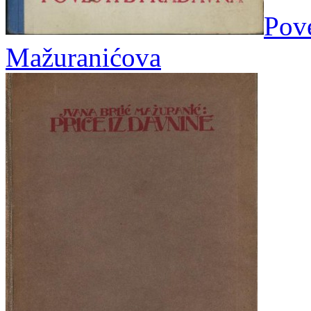
Pove
Mažuranićova