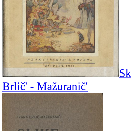
Sk
Brlič' - Mažuranič'