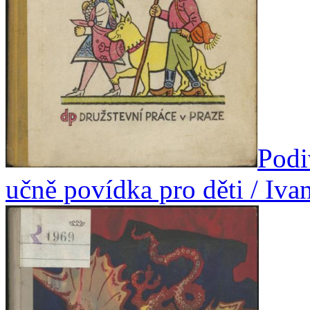
Podi
učně povídka pro děti / Iv