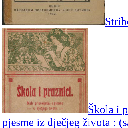
Strib
Škola i p
pjesme iz dječjeg života : (s