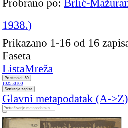
Probrano po:
Brlić-Mažurani
1938.)
Prikazano 1-16 od 16 zapis
Faseta
Lista
Mreža
Po stranici: 30
10
25
50
100
Sortiranje zapisa
Glavni metapodatak (A->Z)