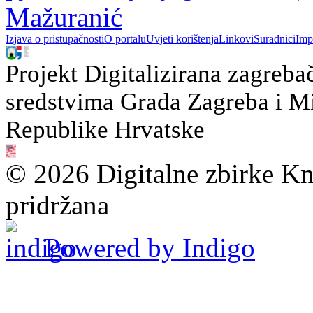
Mažuranić
Izjava o pristupačnosti
O portalu
Uvjeti korištenja
Linkovi
Suradnici
Imp
Projekt Digitalizirana zagreba
sredstvima Grada Zagreba i Min
Republike Hrvatske
© 2026 Digitalne zbirke Kn
pridržana
Powered by Indigo