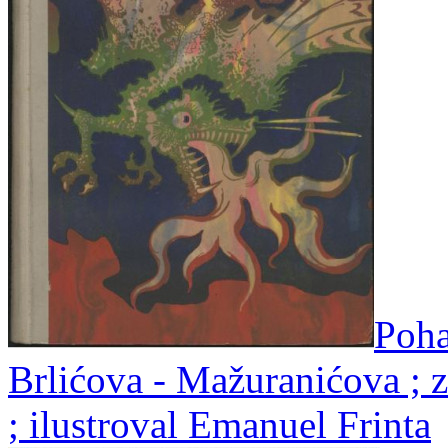
Poha
Brlićova - Mažuranićova ; z
; ilustroval Emanuel Frinta