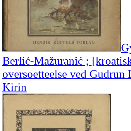
G
Berlić-Mažuranić ; [kroatisk
oversoetteelse ved Gudrun L
Kirin