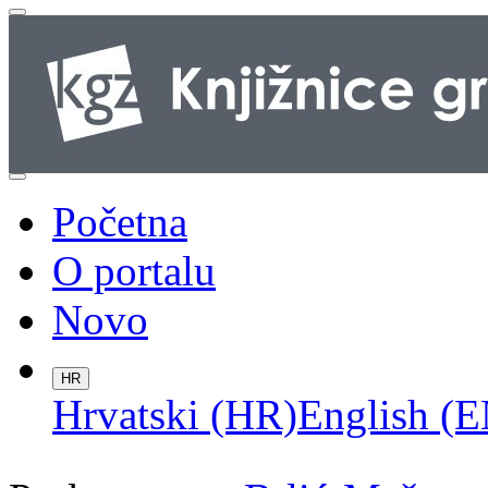
Početna
O portalu
Novo
HR
Hrvatski (HR)
English (E