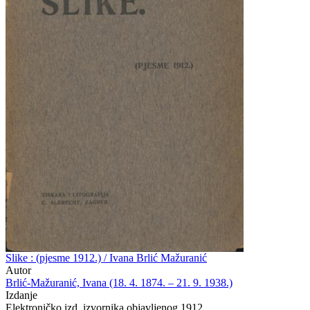
Slike : (pjesme 1912.) / Ivana Brlić Mažuranić
Autor
Brlić-Mažuranić, Ivana (18. 4. 1874. – 21. 9. 1938.)
Izdanje
Elektroničko izd. izvornika objavljenog 1912.