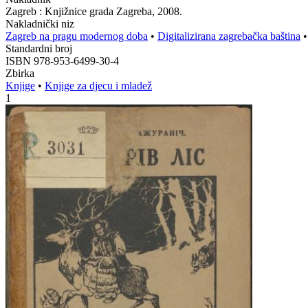
Zagreb : Knjižnice grada Zagreba, 2008.
Nakladnički niz
Zagreb na pragu modernog doba
•
Digitalizirana zagrebačka baština
Standardni broj
ISBN 978-953-6499-30-4
Zbirka
Knjige
•
Knjige za djecu i mladež
1