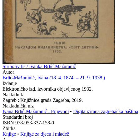
Striboriv lis / Ivanka Brlič-Mažuranič
Autor
Brlić-Mažuranić, Ivana (18. 4. 1874. – 21. 9. 1938.)
Izdanje
Elektroničko izd. izvornika objavljenog 1932.
Nakladnik
Zagreb : Knjižnice grada Zagreba, 2019.
Nakladnički niz
Ivana Brlić-Mažuranić - Prijevodi
•
Digitalizirana zagrebačka baština
Standardni broj
ISBN 978-953-337-158-0
Zbirka
Knjige
•
Knjige za djecu i mladež
2