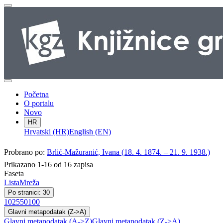
Početna
O portalu
Novo
HR
Hrvatski (HR)
English (EN)
Probrano po:
Brlić-Mažuranić, Ivana (18. 4. 1874. – 21. 9. 1938.)
Prikazano 1-16 od 16 zapisa
Faseta
Lista
Mreža
Po stranici: 30
10
25
50
100
Glavni metapodatak (Z->A)
Glavni metapodatak (A->Z)
Glavni metapodatak (Z->A)