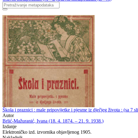
Škola i praznici : male pripovijetke i pjesme iz dječjeg života : (sa 7 
Autor
Brlić-Mažuranić, Ivana (18. 4. 1874. – 21. 9. 1938.)
Izdanje
Elektroničko izd. izvornika objavljenog 1905.
Nakladnik