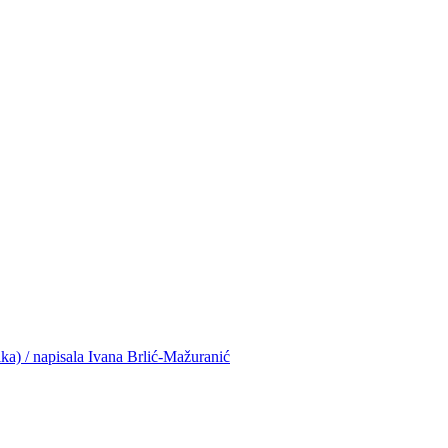
slika) / napisala Ivana Brlić-Mažuranić