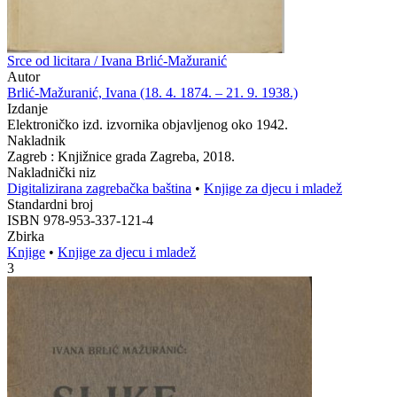
Srce od licitara / Ivana Brlić-Mažuranić
Autor
Brlić-Mažuranić, Ivana (18. 4. 1874. – 21. 9. 1938.)
Izdanje
Elektroničko izd. izvornika objavljenog oko 1942.
Nakladnik
Zagreb : Knjižnice grada Zagreba, 2018.
Nakladnički niz
Digitalizirana zagrebačka baština
•
Knjige za djecu i mladež
Standardni broj
ISBN 978-953-337-121-4
Zbirka
Knjige
•
Knjige za djecu i mladež
3