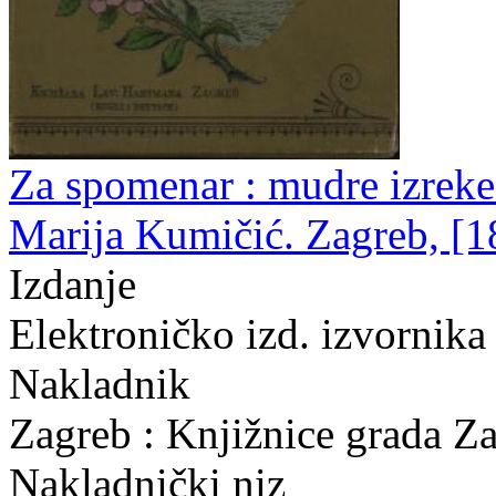
Za spomenar : mudre izreke 
Marija Kumičić. Zagreb, [1
Izdanje
Elektroničko izd. izvornik
Nakladnik
Zagreb : Knjižnice grada Z
Nakladnički niz