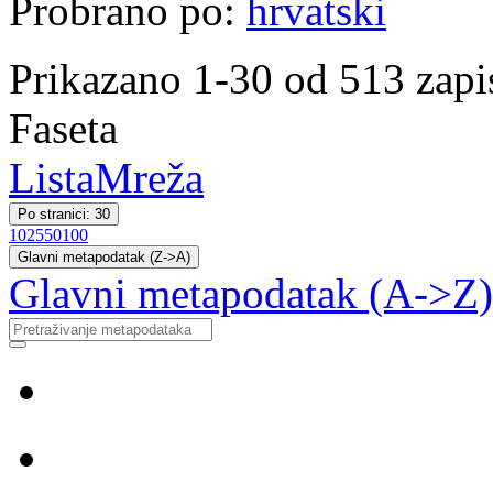
Probrano po:
hrvatski
Prikazano 1-30 od 513 zapi
Faseta
Lista
Mreža
Po stranici: 30
10
25
50
100
Glavni metapodatak (Z->A)
Glavni metapodatak (A->Z)