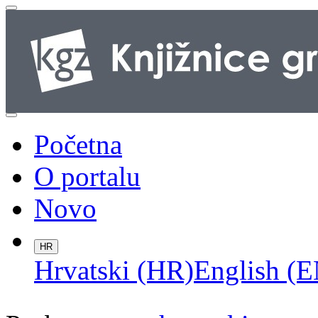
Početna
O portalu
Novo
HR
Hrvatski (HR)
English (E