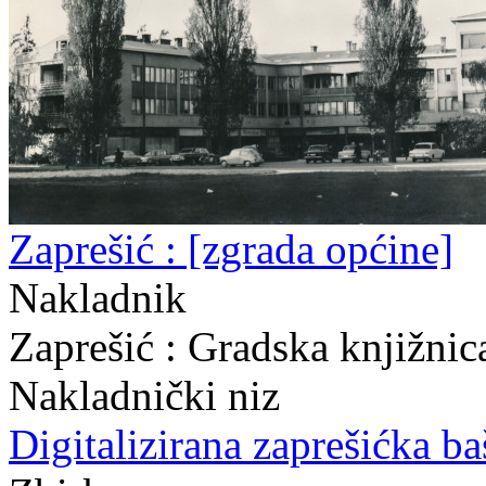
Zaprešić : [zgrada općine]
Nakladnik
Zaprešić : Gradska knjižni
Nakladnički niz
Digitalizirana zaprešićka ba