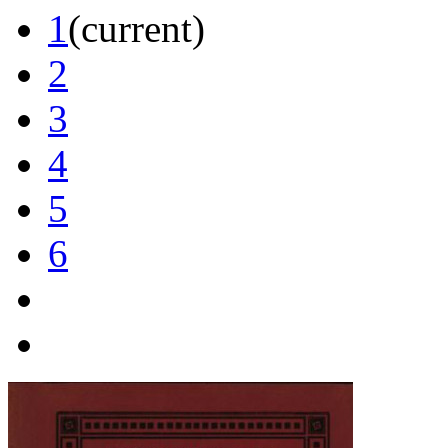
1
(current)
2
3
4
5
6