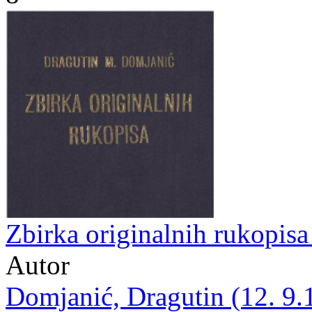
Zbirka originalnih rukopis
Autor
Domjanić, Dragutin (12. 9.