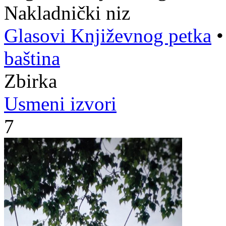
Nakladnički niz
Glasovi Književnog petka
baština
Zbirka
Usmeni izvori
7