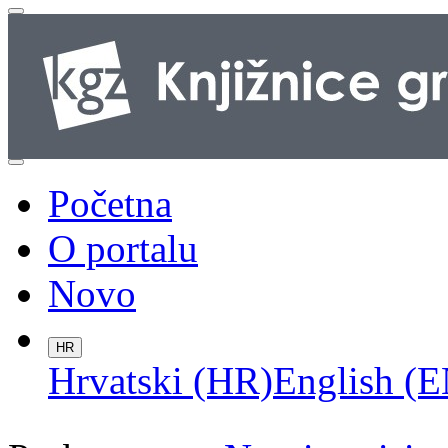
Početna
O portalu
Novo
HR
Hrvatski (HR)
English (E