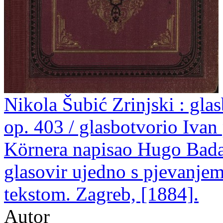
Nikola Šubić Zrinjski : glasb
op. 403 / glasbotvorio Ivan
Körnera napisao Hugo Badali
glasovir ujedno s pjevanjem 
tekstom. Zagreb, [1884].
Autor