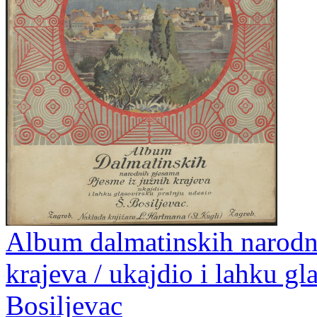
Album dalmatinskih narodni
krajeva / ukajdio i lahku gl
Bosiljevac