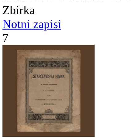
Zbirka
Notni zapisi
7