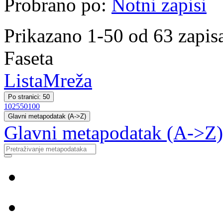
Probrano po:
Notni zapisi
Prikazano 1-50 od 63 zapis
Faseta
Lista
Mreža
Po stranici: 50
10
25
50
100
Glavni metapodatak (A->Z)
Glavni metapodatak (A->Z)