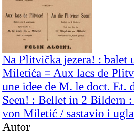
Na Plitvička jezera! : balet u
Miletića = Aux lacs de Plitvi
une idee de M. le doct. Et. 
Seen! : Bellet in 2 Bildern 
von Miletić / sastavio i ugl
Autor