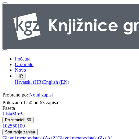
Početna
O portalu
Novo
HR
Hrvatski (HR)
English (EN)
Probrano po:
Notni zapisi
Prikazano 1-50 od 63 zapisa
Faseta
Lista
Mreža
Po stranici: 50
10
25
50
100
Sortiranje zapisa
Glavni metapodatak (A->Z)
Glavni metapodatak (Z->A)