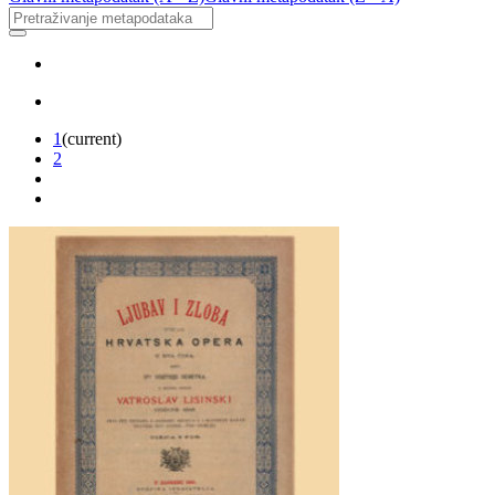
1
(current)
2