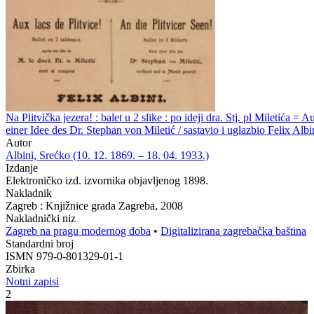
Na Plitvička jezera! : balet u 2 slike : po ideji dra. Stj. pl Miletića = 
einer Idee des Dr. Stephan von Miletić / sastavio i uglazbio Felix Albi
Autor
Albini, Srećko (10. 12. 1869. – 18. 04. 1933.)
Izdanje
Elektroničko izd. izvornika objavljenog 1898.
Nakladnik
Zagreb : Knjižnice grada Zagreba, 2008
Nakladnički niz
Zagreb na pragu modernog doba
•
Digitalizirana zagrebačka baština
Standardni broj
ISMN 979-0-801329-01-1
Zbirka
Notni zapisi
2