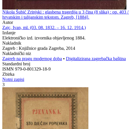
Nikola Šubić Zrinjski : glasbena tragedija u 3 čina (8 slika) : op. 40
hrvatskim i talijanskim tekstom. Zagreb, [1884].
Autor
Zajc, Ivan, ml. (03. 08. 1832. – 16. 12. 1914.)
Izdanje
Elektroničko izd. izvornika objavljenog 1884.
Nakladnik
Zagreb : Knjižnice grada Zagreba, 2014
Nakladnički niz
Zagreb na pragu modernog doba
•
Digitalizirana zagrebačka baština
Standardni broj
ISMN 979-0-801329-18-9
Zbirka
Notni zapisi
3