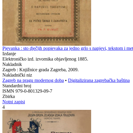
Pjevanka : sto dječjih popievaka za jedno grlo s napjevi, tekstom i m
Izdanje
Elektroničko izd. izvornika objavljenog 1885.
Nakladnik
Zagreb : Knjižnice grada Zagreba, 2009.
Nakladnički niz
Zagreb na pragu modernog doba
•
Digitalizirana zagrebačka baština
Standardni broj
ISMN 979-0-801329-09-7
Zbirka
Notni zapisi
4