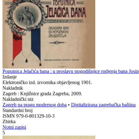
Poputnica Jelačića bana : u proslavu stogodišnjice rodjenja bana Josipa
Izdanje
Elektroničko izd. izvornika objavljenog 1901.
Nakladnik
Zagreb : Knjižnice grada Zagreba, 2009.
Nakladnički niz
Zagreb na pragu modernog doba
•
Digitalizirana zagrebačka baština
Standardni broj
ISMN 979-0-801329-10-3
Zbirka
Notni zapisi
5