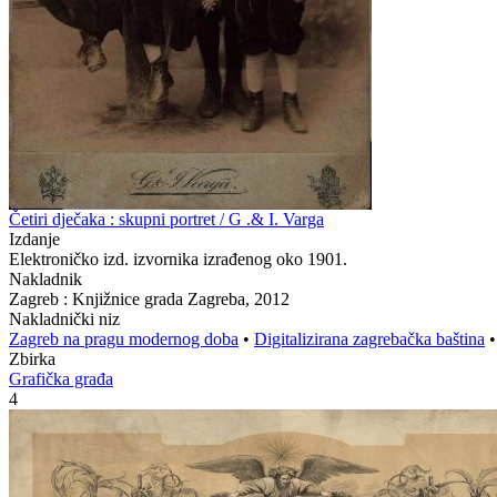
Četiri dječaka : skupni portret / G .& I. Varga
Izdanje
Elektroničko izd. izvornika izrađenog oko 1901.
Nakladnik
Zagreb : Knjižnice grada Zagreba, 2012
Nakladnički niz
Zagreb na pragu modernog doba
•
Digitalizirana zagrebačka baština
Zbirka
Grafička građa
4