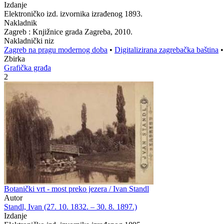
Izdanje
Elektroničko izd. izvornika izrađenog 1893.
Nakladnik
Zagreb : Knjižnice grada Zagreba, 2010.
Nakladnički niz
Zagreb na pragu modernog doba
•
Digitalizirana zagrebačka baština
Zbirka
Grafička građa
2
Botanički vrt - most preko jezera / Ivan Standl
Autor
Standl, Ivan (27. 10. 1832. – 30. 8. 1897.)
Izdanje