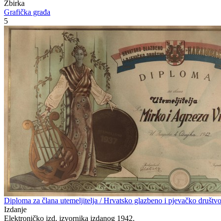
Zbirka
Grafička građa
5
Diploma za člana utemeljitelja / Hrvatsko glazbeno i pjevačko društ
Izdanje
Elektroničko izd. izvornika izdanog 1942.