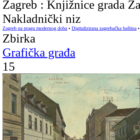
Zagreb : Knjižnice grada Z
Nakladnički niz
Zagreb na pragu modernog doba
•
Digitalizirana zagrebačka baština
Zbirka
Grafička građa
15