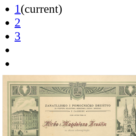
1
(current)
2
3