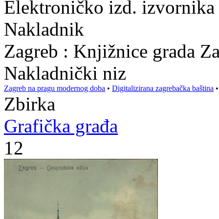
Elektroničko izd. izvornika
Nakladnik
Zagreb : Knjižnice grada Z
Nakladnički niz
Zagreb na pragu modernog doba
•
Digitalizirana zagrebačka baština
Zbirka
Grafička građa
12