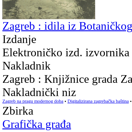
Zagreb : idila iz Botaničkog
Izdanje
Elektroničko izd. izvornika
Nakladnik
Zagreb : Knjižnice grada Z
Nakladnički niz
Zagreb na pragu modernog doba
•
Digitalizirana zagrebačka baština
Zbirka
Grafička građa