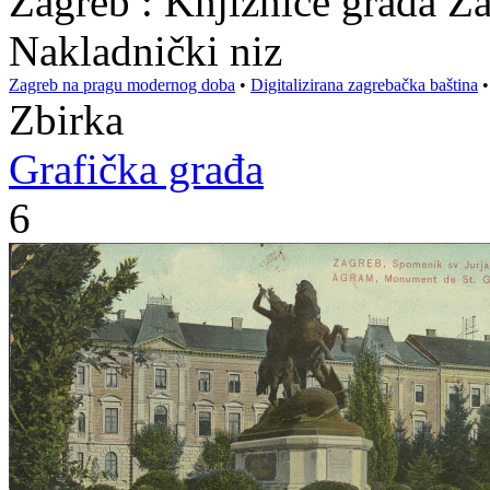
Zagreb : Knjižnice grada Z
Nakladnički niz
Zagreb na pragu modernog doba
•
Digitalizirana zagrebačka baština
Zbirka
Grafička građa
6