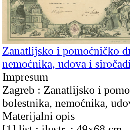
Zanatlijsko i pomoćničko d
nemoćnika, udova i siročadi
Impresum
Zagreb : Zanatlijsko i pom
bolestnika, nemoćnika, udov
Materijalni opis
[1] list : ilustr. ; 49x68 cm