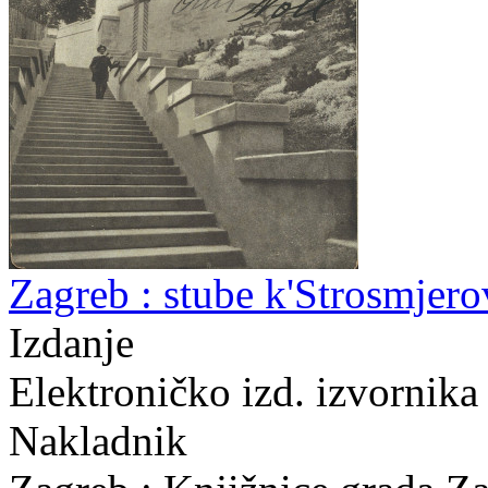
Zagreb : stube k'Strosmjero
Izdanje
Elektroničko izd. izvornika
Nakladnik