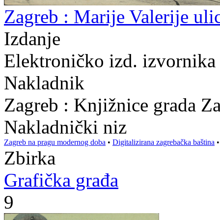
Zagreb : Marije Valerije uli
Izdanje
Elektroničko izd. izvornika
Nakladnik
Zagreb : Knjižnice grada Z
Nakladnički niz
Zagreb na pragu modernog doba
•
Digitalizirana zagrebačka baština
Zbirka
Grafička građa
9