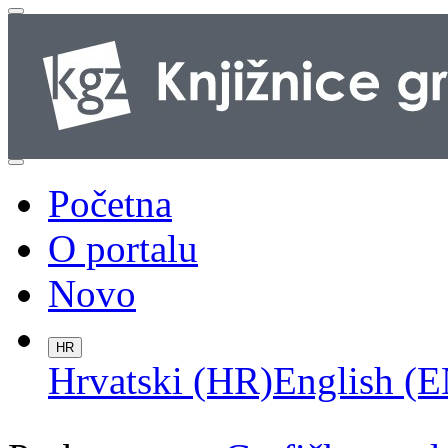
Početna
O portalu
Novo
HR
Hrvatski (HR)
English (E