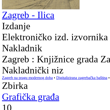
Zagreb - Ilica
Izdanje
Elektroničko izd. izvornika
Nakladnik
Zagreb : Knjižnice grada Z
Nakladnički niz
Zagreb na pragu modernog doba
•
Digitalizirana zagrebačka baština
Zbirka
Grafička građa
10