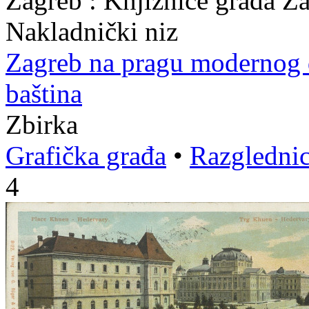
Zagreb : Knjižnice grada Z
Nakladnički niz
Zagreb na pragu modernog
baština
Zbirka
Grafička građa
•
Razgledni
4