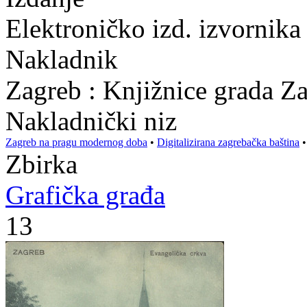
Elektroničko izd. izvornika
Nakladnik
Zagreb : Knjižnice grada Z
Nakladnički niz
Zagreb na pragu modernog doba
•
Digitalizirana zagrebačka baština
Zbirka
Grafička građa
13