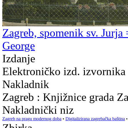
Zagreb, spomenik sv. Jurja
George
Izdanje
Elektroničko izd. izvornika
Nakladnik
Zagreb : Knjižnice grada Z
Nakladnički niz
Zagreb na pragu modernog doba
•
Digitalizirana zagrebačka baština
Zbirka