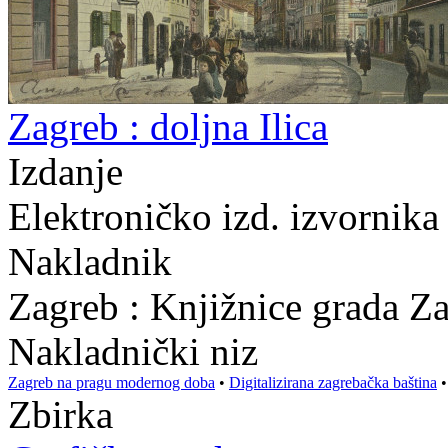
Zagreb : doljna Ilica
Izdanje
Elektroničko izd. izvornika
Nakladnik
Zagreb : Knjižnice grada Z
Nakladnički niz
Zagreb na pragu modernog doba
•
Digitalizirana zagrebačka baština
Zbirka