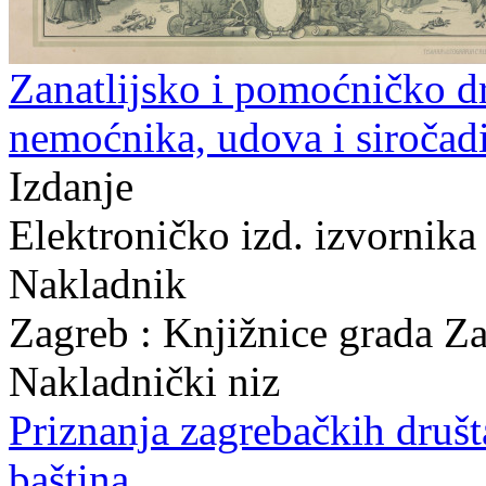
Zanatlijsko i pomoćničko d
nemoćnika, udova i siročad
Izdanje
Elektroničko izd. izvornika
Nakladnik
Zagreb : Knjižnice grada Z
Nakladnički niz
Priznanja zagrebačkih druš
baština