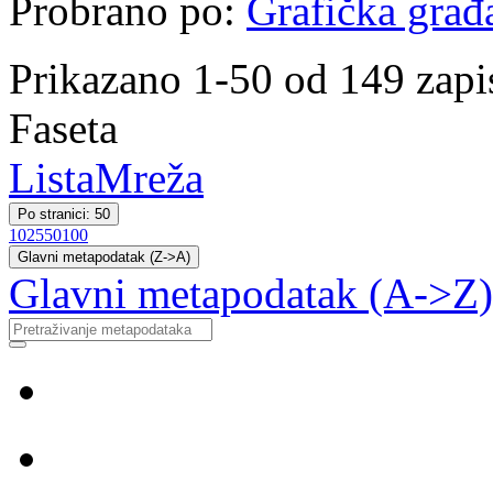
Probrano po:
Grafička građ
Prikazano 1-50 od 149 zapi
Faseta
Lista
Mreža
Po stranici: 50
10
25
50
100
Glavni metapodatak (Z->A)
Glavni metapodatak (A->Z)