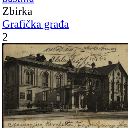
Zbirka
Grafička građa
2