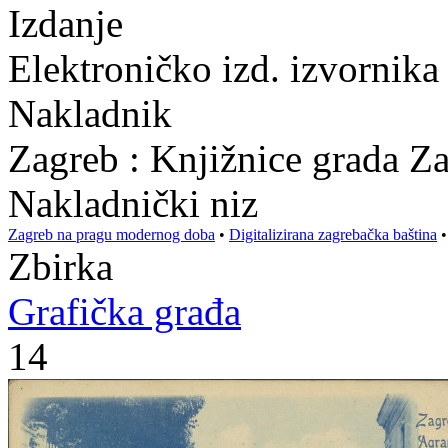
Izdanje
Elektroničko izd. izvornika
Nakladnik
Zagreb : Knjižnice grada Z
Nakladnički niz
Zagreb na pragu modernog doba
•
Digitalizirana zagrebačka baština
Zbirka
Grafička građa
14