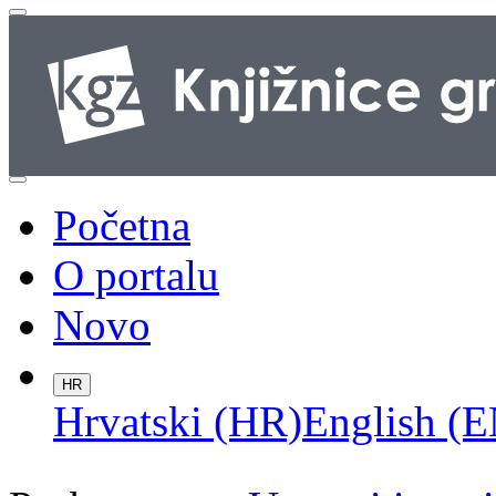
Početna
O portalu
Novo
HR
Hrvatski (HR)
English (E