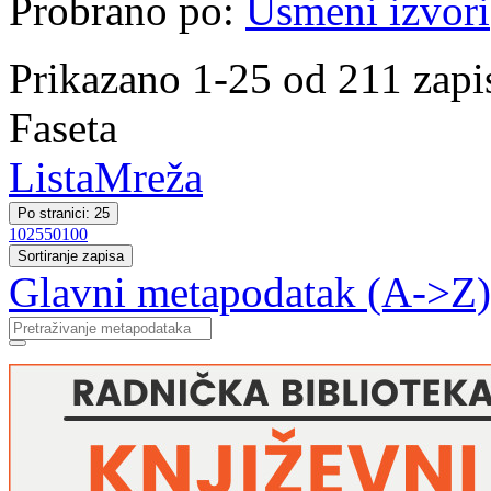
Probrano po:
Usmeni izvori
Prikazano 1-25 od 211 zapi
Faseta
Lista
Mreža
Po stranici: 25
10
25
50
100
Sortiranje zapisa
Glavni metapodatak (A->Z)