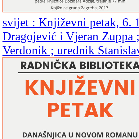
svijet : Književni petak, 6.
Dragojević i Vjeran Zuppa ;
Verdonik ; urednik Stanisl