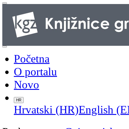
Početna
O portalu
Novo
HR
Hrvatski (HR)
English (E