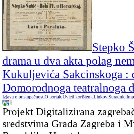
Stepko Š
drama u dva akta polag ne
Kukuljevića Sakcinskoga : 
Domorodnoga teatralnoga d
Izjava o pristupačnosti
O portalu
Uvjeti korištenja
Linkovi
Suradnici
Imp
Projekt Digitalizirana zagreba
sredstvima Grada Zagreba i Min