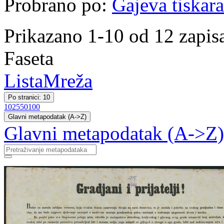
Probrano po:
Gajeva tiskara
Prikazano 1-10 od 12 zapis
Faseta
Lista
Mreža
Po stranici: 10
10
25
50
100
Glavni metapodatak (A->Z)
Glavni metapodatak (A->Z)