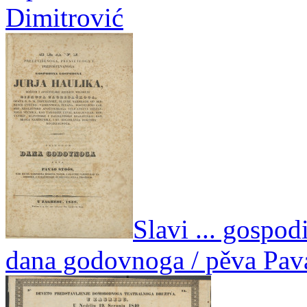
Dimitrović
Slavi ... gospod
dana godovnoga / pěva Pava