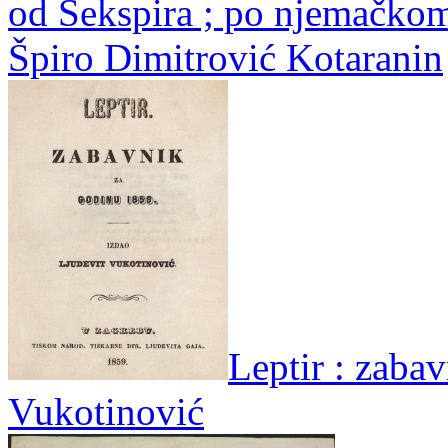
od Šekspira ; po njemačko
Špiro Dimitrović Kotaranin
Leptir : zabav
Vukotinović