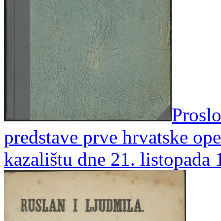
Proslo
predstave prve hrvatske ope
kazalištu dne 21. listopada 