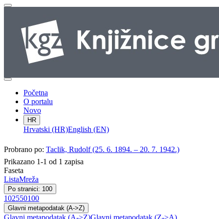
Početna
O portalu
Novo
HR
Hrvatski (HR)
English (EN)
Probrano po:
Taclik, Rudolf (25. 6. 1894. – 20. 7. 1942.)
Prikazano 1-1 od 1 zapisa
Faseta
Lista
Mreža
Po stranici: 100
10
25
50
100
Glavni metapodatak (A->Z)
Glavni metapodatak (A->Z)
Glavni metapodatak (Z->A)