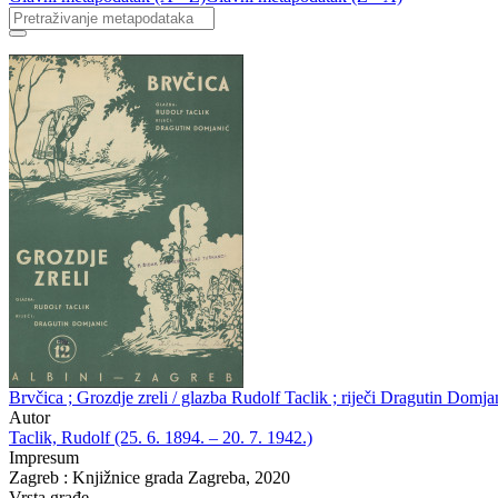
Brvčica ; Grozdje zreli / glazba Rudolf Taclik ; riječi Dragutin Domja
Autor
Taclik, Rudolf (25. 6. 1894. – 20. 7. 1942.)
Impresum
Zagreb : Knjižnice grada Zagreba, 2020
Vrsta građe