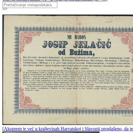
[Akoprem je već u kraljevinah Harvatskoj i Slavonii proglašeno, da je 