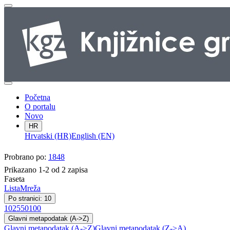
Početna
O portalu
Novo
HR
Hrvatski (HR)
English (EN)
Probrano po:
1848
Prikazano 1-2 od 2 zapisa
Faseta
Lista
Mreža
Po stranici: 10
10
25
50
100
Glavni metapodatak (A->Z)
Glavni metapodatak (A->Z)
Glavni metapodatak (Z->A)