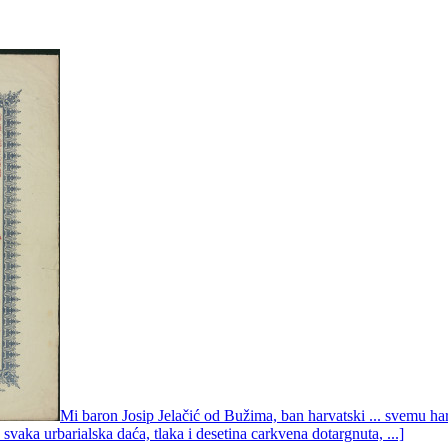
Mi baron Josip Jelačić od Bužima, ban harvatski ... svemu 
svaka urbarialska daća, tlaka i desetina carkvena dotargnuta, ...]