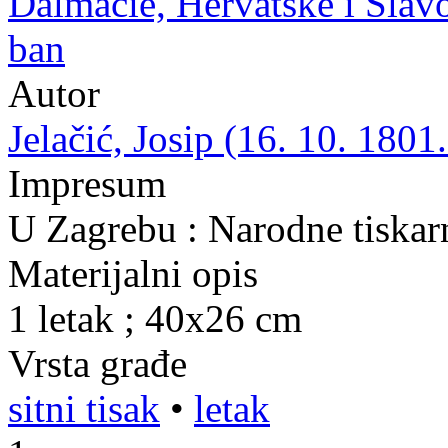
Dalmacie, Hervatske i Slavo
ban
Autor
Jelačić, Josip (16. 10. 1801.
Impresum
U Zagrebu : Narodne tiskar
Materijalni opis
1 letak ; 40x26 cm
Vrsta građe
sitni tisak
•
letak