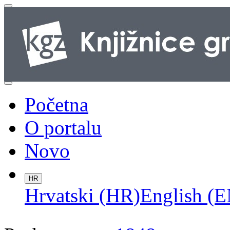
Početna
O portalu
Novo
HR
Hrvatski (HR)
English (E