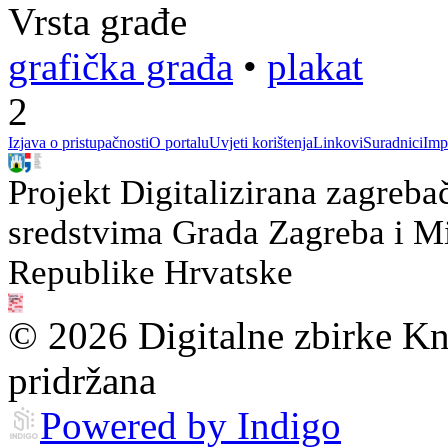
Vrsta građe
grafička građa
•
plakat
2
Izjava o pristupačnosti
O portalu
Uvjeti korištenja
Linkovi
Suradnici
Imp
Projekt Digitalizirana zagreba
sredstvima Grada Zagreba i Min
Republike Hrvatske
© 2026 Digitalne zbirke Kn
pridržana
Powered by Indigo