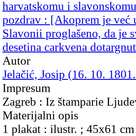
harvatskomu i slavonskomu
pozdrav : [Akoprem je već u
Slavonii proglašeno, da je s
desetina carkvena dotargnuta
Autor
Jelačić, Josip (16. 10. 1801.
Impresum
Zagreb : Iz štamparie Ljude
Materijalni opis
1 plakat : ilustr. ; 45x61 cm