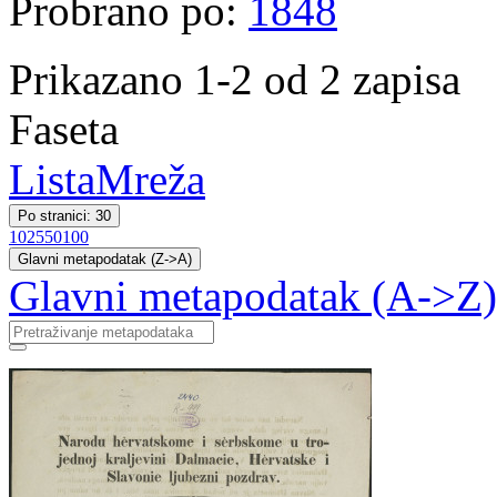
Probrano po:
1848
Prikazano 1-2 od 2 zapisa
Faseta
Lista
Mreža
Po stranici: 30
10
25
50
100
Glavni metapodatak (Z->A)
Glavni metapodatak (A->Z)