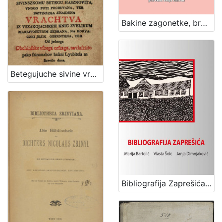
Bakine zagonetke, brojalice i priče / priredila Sanja Maričić
Betegujuche sivine vrachitel : to jeszt szuprot vszakojachkomu sivinszkomu betegu hasznovita, vnogo puti probuvana, ter isztinszka znaidena vrachtva / iz vszakojachkeh knig zvelikum marlivosztium zebrana, na horvaczki jezik obernyena, ter od jednoga obchinszke vszega orszaga, navlasztito pako sziromahov haszni lyubitela na szvetlo dana
Bibliografija Zaprešića / Marija Bartolić, Vlasta Šolc, Janja Dimnjaković