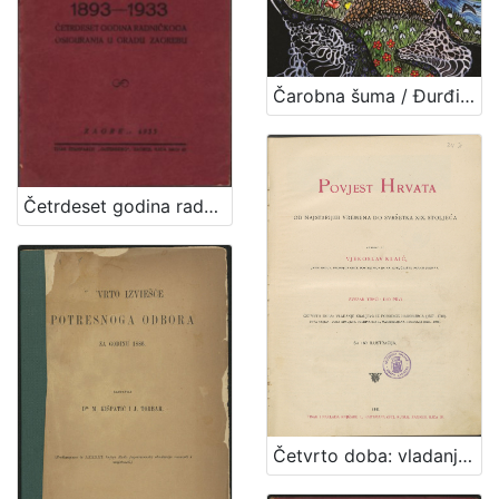
Čarobna šuma / Đurđica Haladi
Četrdeset godina radničkoga osiguranja u gradu Zagrebu : 1893-1933 / Ante Mudrinić
Četvrto doba: vladanje kraljeva iz porodice Habsburga : (1527-1740)