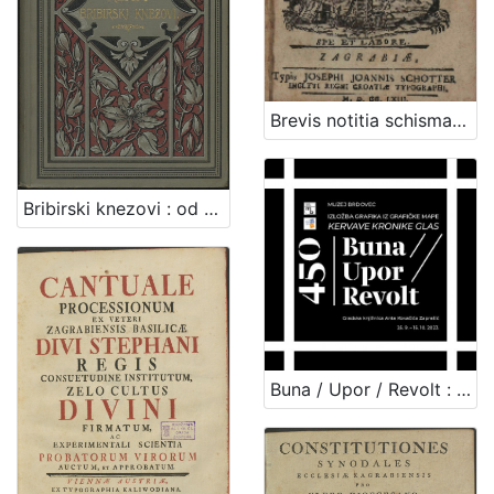
Brevis notitia schismatis Graeci, et controversiarum orientalium, in quaestiones didacticas, chronologico-historicas, et dogmaticas digesta / a p. Joan. Bapt. Simunics e Soc. Jesu. ; [Assertiones theologicas De sacramenti poenitentiae, extremae unctionis, ordinis, & matrimonii, in ... S.J. Academia Zagrabiensi publice propugnaret ... Andreas Novoszel Croata Ivanicsensis, ss. theologiae in tertium
Bribirski knezovi : od plemena Šubić do god. 1347. : sa jednom rodoslovnom tablicom / Vjekoslav Klaić
Buna / Upor / Revolt : izložba grafika iz grafičke mape Kervave kronike glas / urednica kataloga Silvija Limani