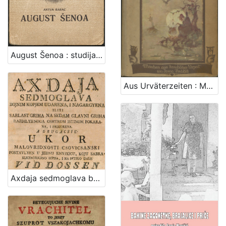
5
]
August Šenoa : studija / Antun Barac
Aus Urväterzeiten : Märchen aus kroatischer Urzeit / Ivana Berlitsch
Axdaja sedmoglava bojnim kopjem udarena, i nagargyena; iliti Sablast griha na sedam glavni griha razdilyenoga oshtrom istinom pokarana, i prikorena. A drugacsie: Ukor malovridnosti csovicsanski postavlyen u jednu knyixicu / koju sabra, slicsnoricsno izpisa, i na svitlo dade Vid Dossen Dalmatin od mora Velebitskoga, slavnoga biskupata zagrebskoga misnik, xupe dubovicske u viteshkoj slavonskoj brods