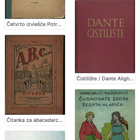
Četvrto izviešće Potresnoga odbora za godinu 1886. / sastavili M. Kišpatić i J. Torbar
Čistilište / Dante Alighieri ; preveo i protumačio Izidor Kršnjavi ; urešeno sa 17 slika Mirka Račkog
Čitanka za abecedarce / sastavio Franjo Anderlić