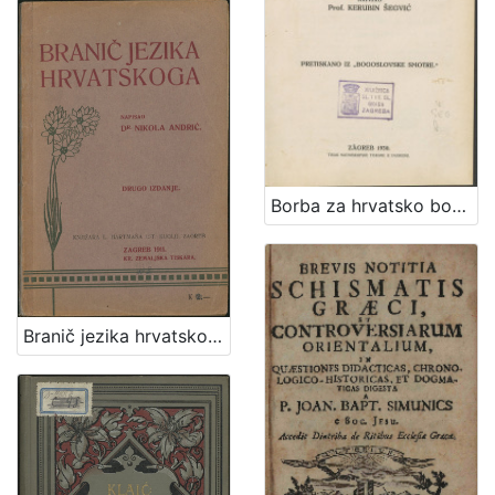
Borba za hrvatsko bogoslužje i Grgur Ninski ili Skižma u Hrvatskoj i Dalmaciji 1059-1075. / napisao Kerubin Šegvić
Branič jezika hrvatskoga / napisao Nikola Andrić