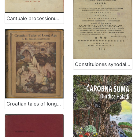
Cantuale processionum [pro ecclesia Zagrabiensi] ex veteri Zagrabiensis basilicae divi Stephani regis consuetudine institutum, zelo cultus divini firmatum, ac experimentali scientia probatorum virorum auctum, et approbatum
Constituiones synodales Ecclesiae Zagrabiensis pro clero dioecesano recusae et extractu notabiliorum pro jure ecclesiastico novissimo conciliorum ecclesiae Hungaricae e collectione Peterffiana adauctae / jussu et authoritate ... domini Maximiliani Verhovacz, divina providentia episcopi Zagrabiensis ...
Croatian tales of long ago / by Iv. Berlić-Mažuranić