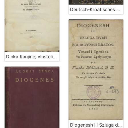
Deutsch-Kroatisches Wörterbuch / von Bogoslav Šulek
Dinka Ranjine, vlastelina dubrovačkoga Piesni razlike : pisane 1550-1563. : na novo preštampane
Diogenesh ili Szluga dveh zgublyeneh bratov : veszeli igrokaz vu peterom zpelyivanyu / po Tomashu Mikloushich P. Z. vu novem pogledu na vnogeh selyu na szvetlo dan