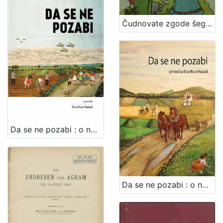
Čudnovate zgode šegrta Hlapića : pripovijest za djecu / napisala Ivana Brlić-Mažuranić ; sa slikama Naste Šenoa-Rojc
Da se ne pozabi : o narodnim običajima brdovečkog kraja : II. dio / priredila Đurđica Haladi ; [autori tekstova Đurđica Haladi... et al.]
Da se ne pozabi : o narodnim običajima brdovečkog kraja / priredila Đurđica Haladi ; [autori tekstova Smiljka Bukovina... et. al.]