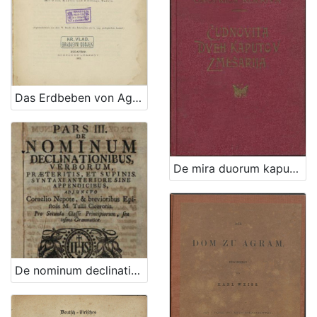
Das Erdbeben von Agram im Jahre 1880. / eingereicht von Max Hantken von Prudnik
De mira duorum kaputorum metamorphosi seu Čudnovita dveh kaputov zmešarija : in memoriam tristissimae illius sed demum feliciter perpessae ultimae anni noctis : 1873 / [Onofrius Kopriva]
De nominum declinationibus, verborum, praeteritis, et supinis : syntaxi anteriore sine appendicibus : pro secunda classe principiorum, seu infima grammaticae : adjuncto Cornelio Nepote, & brevioribus epistolis M. Tullii Ciceronis / Emmanualis Alvari e societate Jesu