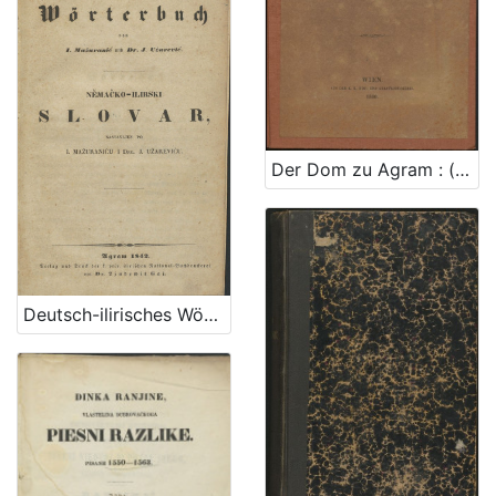
Der Dom zu Agram : (mit 1 Tafel und XXVII Holzschnitten) / beschrieben von Karl Weiss ; [autor crteža J. Lippert]
Deutsch-ilirisches Wörterbuch / sastavljen po I. Mažuraniću i J. Užareviću