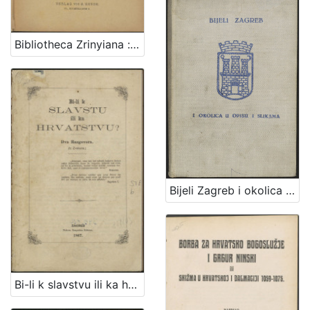
Bibliotheca Zrinyiana : die Bibliothek des Dichters Nicolaus Zrinyi : ein Beitrag zur Zrinyi-Literatur : mit literar-historischer Einleitung : mit dem Portrait des Dichters nach E. Widemann, einem Fascimile und einer Stammtafel
Bijeli Zagreb i okolica u opisu i slikama : sa malim rječnikom, praktičnim uputama, planom grada Zagreba i željezničkom kartom
Bi-li k slavstvu ili ka hrvatstvu? : dva razgovora