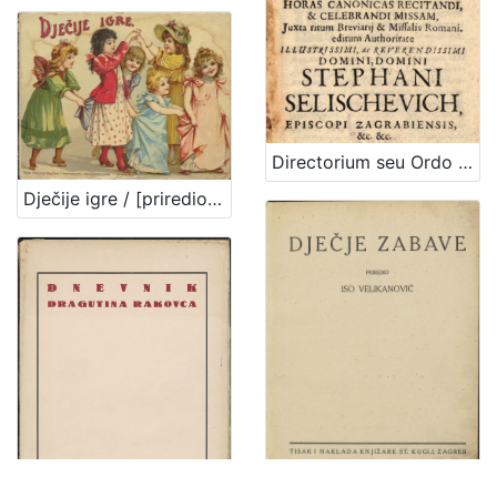
Directorium seu Ordo horas canonicas recitandi, & celebrandi Missam, juxta ritum Breviarij & Missalis Romani : In usum ejusdem Dioeceseos, cum propriis Sanctorum Patronorum festis. Pro anno Domini post bissextilem tertio
Dječije igre / [priredio J. V. Tenjac]