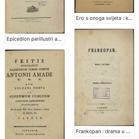
Ero s onoga svijeta : komična opera u tri čina / po narodnoj priči spjevao Milan Begović ; [uglazbio] Jakov Gotovac
Epicedion perillustri ac generoso ... Josipovich Stephano ... anno aetatis suae 28 inexpleto post diuturnam infirmitatem die 20 Februarii anno 1805 vivis erepto Zagrabiae / per Titum Brezovatsky praeb. tituli Sancti Joannis Baptistae adornatum
Frankopan : drama u pet činah / od Mirka Bogovića