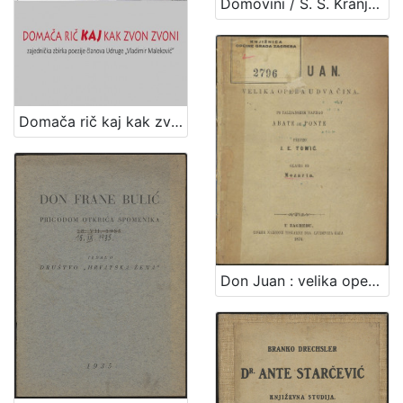
Domovini / S. S. Kranjčević ; ilustrirao Robert Auer
Domača rič kaj kak zvon zvoni / priredila Đurđica Haladi
Don Juan : velika opera u dva čina / po talijanskom napisao de Ponte ; preveo J. E. Tomić