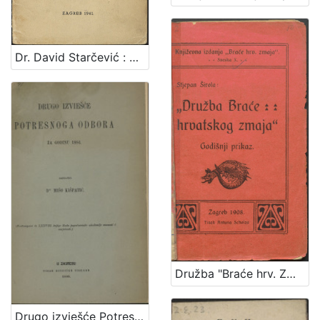
Dr. David Starčević : povodom 100-godišnjice njegova rođenja / napisao Rudolf Horvat
Družba "Braće hrv. Zmaja" : godišnji prikaz : čitan u glavnoj skupštini dne 29. travnja 1908 / Stjepan Širola
Drugo izviešće Potresnoga odbora za godinu 1884. / sastavio Mišo Kišpatić