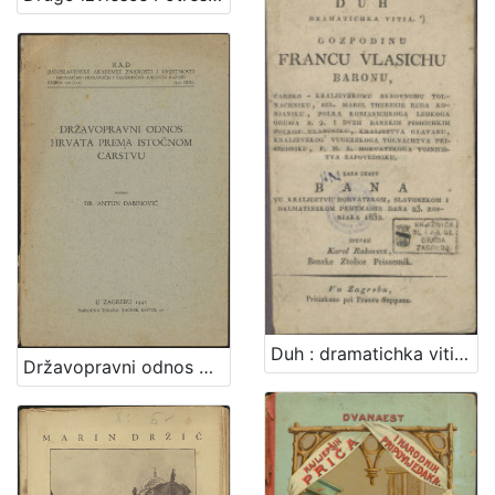
Duh : dramatichka vitia : gozpodinu Francu Vlasichu baronu, ... kada chazt bana vu kraljeztvu Horvatzkom, Slavonzkom i Dalmatinzkom prijemashe dana 23. rosnjaka 1832. / zpevah Karol Rakovecz, banzke ztolice priszesnik
Državopravni odnos Hrvata prema istočnom carstvu / napisao Antun Dabinović