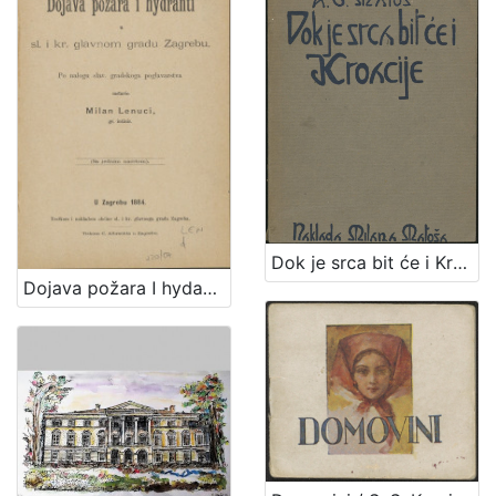
Dok je srca bit će i Kroacije / A. G. Matoš
Dojava požara I hydanti u sl i kr glavnom gradu Zagrebu / po nalogu slav. gradskoga poglavarstva sastavio Milan Lenuci