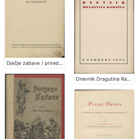
Dječje zabave / priredio Iso Velikanović
Dnevnik Dragutina Rakovca / priopćili E. Laszowski i V. Deželić st.