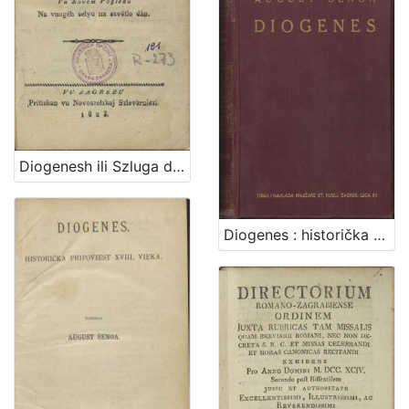
Diogenesh ili Szluga dveh zgublyeneh bratov : veszeli igrokaz vu peterom zpelyivanyu / po Tomashu Mikloushich P. Z. vu novem pogledu na vnogeh selyu na szvetlo dan
Diogenes : historička pripoviest XVIII. vieka / August Šenoa