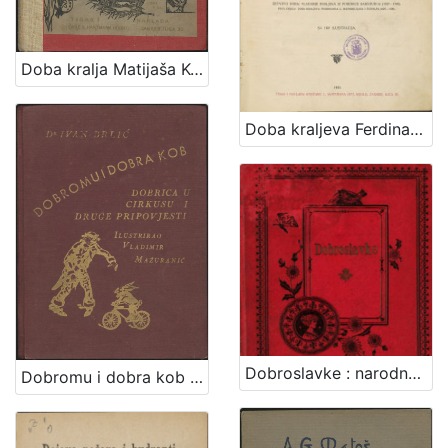
Doba kralja Matijaša Korvina i Jagelovića : (1458-1526) : sa 102 ilustracije
Doba kraljeva Ferdinanda I., Maksimilijana i Rudolfa : (1527-1608) : sa 160 ilustracija
Dobroslavke : narodne pripovijesti hrvatskoj mladeži / pribrao i priredio Franjo Bartuš
Dobromu i dobra kob / Ivan Brlić