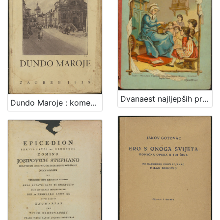
Dvanaest najljepših priča i narodnih pripovijedaka
Dundo Maroje : komedija u tri čina / Marin Držić ; za pozornicu priredio Marko Fotez