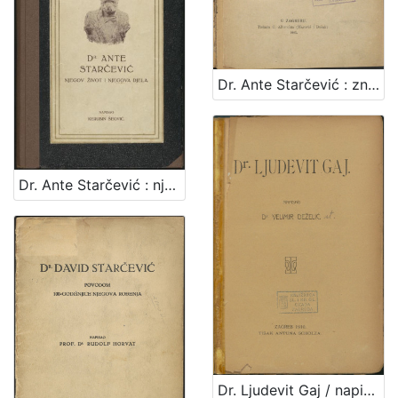
Dr. Ante Starčević : značajne crte o njemu / napisao F. Iveković
Dr. Ante Starčević : njegov život i njegova djela / Kerubin Šegvić
Dr. Ljudevit Gaj / napisao Velimir Deželić