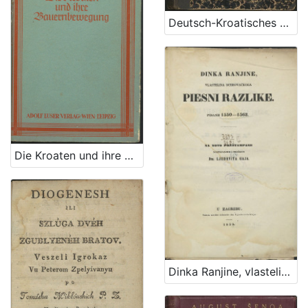
Deutsch-Kroatisches Wörterbuch / von Bogoslav Šulek
Die Kroaten und ihre Bauernbewegung / Petar Preradović ; [Lichtbildner Firšt, Kotzmann, Dabac]
Dinka Ranjine, vlastelina dubrovačkoga Piesni razlike : pisane 1550-1563. : na novo preštampane