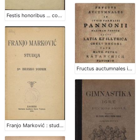
Festis honoribus ... comitis Antonii Amade ... dum solenni pompa in supremum comitem comitatus Zagrabiensis inauguraretur Zagrabiae XII. Kal. Aprilis anno M. DCCC. III. carmen / [dicatum per Titum Brezovatsky ...]
Fructus auctumnales in iugis Parnassi Pannonii maximam partem lecti Latia et Illyrica cheli decori / vate Math. Petro Katanchich Panonnio in Archigymn. Zagrab. schol. hum. professore
Franjo Marković : studija / Branko Vodnik