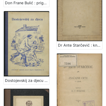
Don Frane Bulić : prigodom otkrića spomenika 28. VII. [ i. e. 15. IX] 1935. / [Marija Kumičić]
Dr Ante Starčević : književna studija iz doba apsolutizma Bachova / Branko Drechsler
Dostojevskij za djecu / preveo i priredio Iso Velikanović