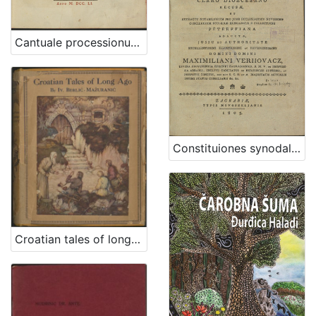
Cantuale processionum [pro ecclesia Zagrabiensi] ex veteri Zagrabiensis basilicae divi Stephani regis consuetudine institutum, zelo cultus divini firmatum, ac experimentali scientia probatorum virorum auctum, et approbatum
Constituiones synodales Ecclesiae Zagrabiensis pro clero dioecesano recusae et extractu notabiliorum pro jure ecclesiastico novissimo conciliorum ecclesiae Hungaricae e collectione Peterffiana adauctae / jussu et authoritate ... domini Maximiliani Verhovacz, divina providentia episcopi Zagrabiensis ...
Croatian tales of long ago / by Iv. Berlić-Mažuranić