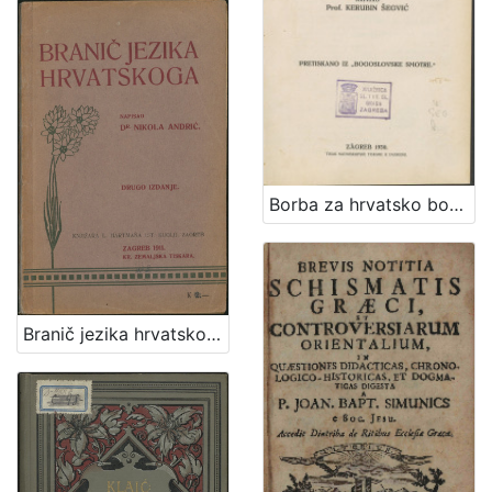
Borba za hrvatsko bogoslužje i Grgur Ninski ili Skižma u Hrvatskoj i Dalmaciji 1059-1075. / napisao Kerubin Šegvić
Branič jezika hrvatskoga / napisao Nikola Andrić