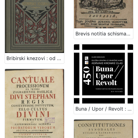
Brevis notitia schismatis Graeci, et controversiarum orientalium, in quaestiones didacticas, chronologico-historicas, et dogmaticas digesta / a p. Joan. Bapt. Simunics e Soc. Jesu. ; [Assertiones theologicas De sacramenti poenitentiae, extremae unctionis, ordinis, & matrimonii, in ... S.J. Academia Zagrabiensi publice propugnaret ... Andreas Novoszel Croata Ivanicsensis, ss. theologiae in tertium
Bribirski knezovi : od plemena Šubić do god. 1347. : sa jednom rodoslovnom tablicom / Vjekoslav Klaić
Buna / Upor / Revolt : izložba grafika iz grafičke mape Kervave kronike glas / urednica kataloga Silvija Limani