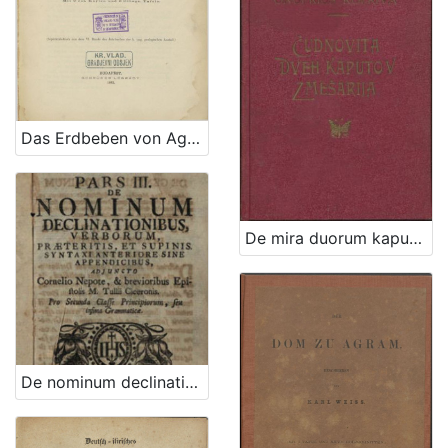
Das Erdbeben von Agram im Jahre 1880. / eingereicht von Max Hantken von Prudnik
De mira duorum kaputorum metamorphosi seu Čudnovita dveh kaputov zmešarija : in memoriam tristissimae illius sed demum feliciter perpessae ultimae anni noctis : 1873 / [Onofrius Kopriva]
De nominum declinationibus, verborum, praeteritis, et supinis : syntaxi anteriore sine appendicibus : pro secunda classe principiorum, seu infima grammaticae : adjuncto Cornelio Nepote, & brevioribus epistolis M. Tullii Ciceronis / Emmanualis Alvari e societate Jesu