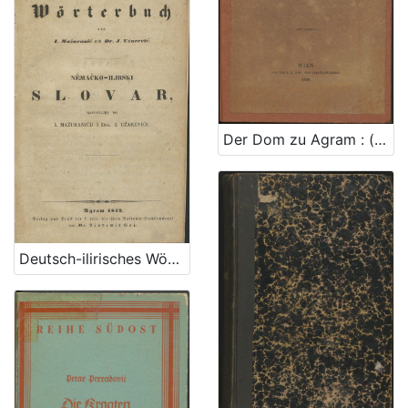
Der Dom zu Agram : (mit 1 Tafel und XXVII Holzschnitten) / beschrieben von Karl Weiss ; [autor crteža J. Lippert]
Deutsch-ilirisches Wörterbuch / sastavljen po I. Mažuraniću i J. Užareviću