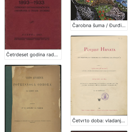
Čarobna šuma / Đurđica Haladi
Četrdeset godina radničkoga osiguranja u gradu Zagrebu : 1893-1933 / Ante Mudrinić
Četvrto doba: vladanje kraljeva iz porodice Habsburga : (1527-1740)