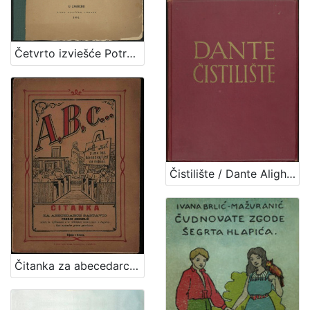
Četvrto izviešće Potresnoga odbora za godinu 1886. / sastavili M. Kišpatić i J. Torbar
Čistilište / Dante Alighieri ; preveo i protumačio Izidor Kršnjavi ; urešeno sa 17 slika Mirka Račkog
Čitanka za abecedarce / sastavio Franjo Anderlić