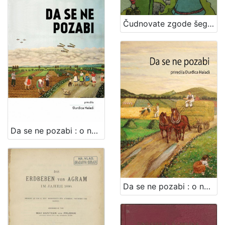
Čudnovate zgode šegrta Hlapića : pripovijest za djecu / napisala Ivana Brlić-Mažuranić ; sa slikama Naste Šenoa-Rojc
Da se ne pozabi : o narodnim običajima brdovečkog kraja : II. dio / priredila Đurđica Haladi ; [autori tekstova Đurđica Haladi... et al.]
Da se ne pozabi : o narodnim običajima brdovečkog kraja / priredila Đurđica Haladi ; [autori tekstova Smiljka Bukovina... et. al.]