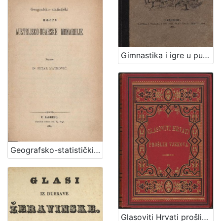
Gimnastika i igre u pučkoj školi / priredili Franjo Bučar i Viktor Rudolf
Geografsko-statistički nacrt Austrijsko-ugarske monarhije / napisao Petar Matković
Glasoviti Hrvati prošlih vjekova : niz životopisa : sa sedam slika / Ivan Kukuljević - Sakcinski