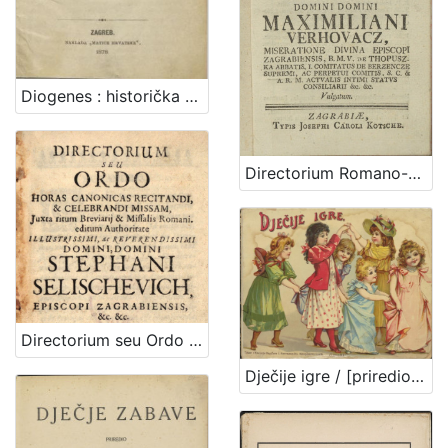
Diogenes : historička pripoviest XVIII. vieka / napisao August Šenoa
Directorium Romano-Zagrabiense ordinem juxta rubricas tam Missalis quam Breviarii Romani, nec non decreta s. r. c. et Missas celebrandi et horas canonicas recitandi : exhibens pro anno Domini M. DCC. XCIV. secundo post Bissextilem / jussu et authoritate ... Maximiliani Verhovacz, miseratione divina episcopi Zagrabiensis, ...
Directorium seu Ordo horas canonicas recitandi, & celebrandi Missam, juxta ritum Breviarij & Missalis Romani : In usum ejusdem Dioeceseos, cum propriis Sanctorum Patronorum festis. Pro anno Domini post bissextilem tertio
Dječije igre / [priredio J. V. Tenjac]