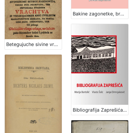
Bakine zagonetke, brojalice i priče / priredila Sanja Maričić
Betegujuche sivine vrachitel : to jeszt szuprot vszakojachkomu sivinszkomu betegu hasznovita, vnogo puti probuvana, ter isztinszka znaidena vrachtva / iz vszakojachkeh knig zvelikum marlivosztium zebrana, na horvaczki jezik obernyena, ter od jednoga obchinszke vszega orszaga, navlasztito pako sziromahov haszni lyubitela na szvetlo dana
Bibliografija Zaprešića / Marija Bartolić, Vlasta Šolc, Janja Dimnjaković