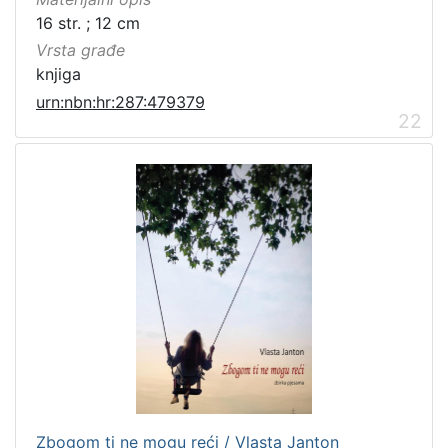
16 str. ; 12 cm
Vrsta građe
knjiga
urn:nbn:hr:287:479379
22
Zbogom ti ne mogu reći / Vlasta Janton