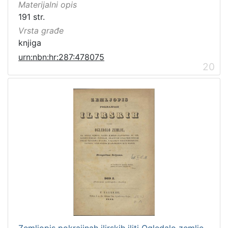
Materijalni opis
191 str.
Vrsta građe
knjiga
urn:nbn:hr:287:478075
20
Zemljopis pokrajinah ilirskih iliti Ogledalo zemlje,