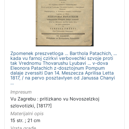
Zpomenek preszvetloga ... Barthola Patachich, ...
kada vu farnoj czirkvi verbovechki szvoje proti
tak Vrednomu Thovarushu Lyubavi ... v-dova
Eleonora Patachich z-dosztojnum Pompum
dalaje zverssiti Dan 14. Meszecza Aprilisa Letta
1817, / na pervo posztavlyen od Janussa Chanyi
...
Impresum
Vu Zagrebu : pritizkano vu Novoszelzkoj
szlovotizki, [1817?]
Materijalni opis
15 str. ; 21 cm
Vrsta građe