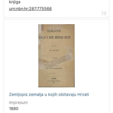
knjiga
urn:nbn:hr:287:775566
19
Zemljopis zemalja u kojih obitavaju Hrvati
Impresum
1880