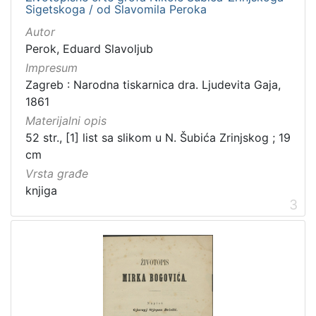
Ivana Brlić-Mažuranić - Prijevodi
10
Sigetskoga / od Slavomila Peroka
Sport
8
Autor
Perok, Eduard Slavoljub
Impresum
Zagreb : Narodna tiskarnica dra. Ljudevita Gaja,
[
1861
2
Materijalni opis
4
]
52 str., [1] list sa slikom u N. Šubića Zrinjskog ; 19
cm
Prava
Vrsta građe
Javno dobro
72
knjiga
Zaštićeno autorskim pravom
15
3
[
2
]
Vrsta