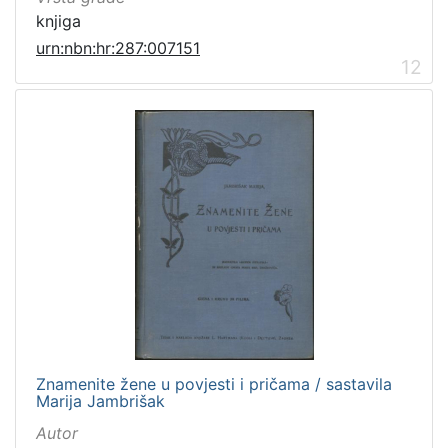
knjiga
urn:nbn:hr:287:007151
12
Znamenite žene u povjesti i pričama / sastavila
Marija Jambrišak
Autor