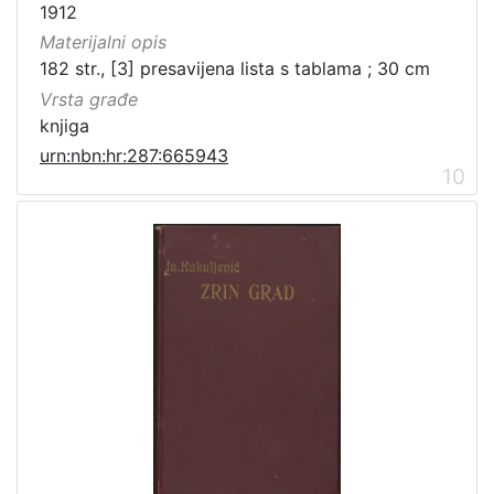
1912
Materijalni opis
182 str., [3] presavijena lista s tablama ; 30 cm
Vrsta građe
knjiga
urn:nbn:hr:287:665943
10