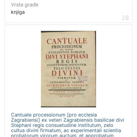
Vrsta građe
građe
knjiga
knjiga
198
28
[
1
]
Zbirka
Knjige
276
Knjige za djecu i mladež
44
Digitalna zbirka Zaprešića
17
Izdanja Knjižnica grada Zagreba - E-knjige
2
Sitni tisak
1
Cantuale processionum [pro ecclesia
Zagrabiensi] ex veteri Zagrabiensis basilicae divi
Stephani regis consuetudine institutum, zelo
cultus divini firmatum, ac experimentali scientia
probatorum virorum auctum, et approbatum
[