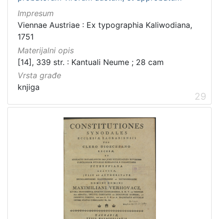
5
Impresum
]
Viennae Austriae : Ex typographia Kaliwodiana,
1751
Materijalni opis
[14], 339 str. : Kantuali Neume ; 28 cam
Vrsta građe
knjiga
29