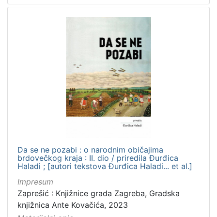
Da se ne pozabi : o narodnim običajima
brdovečkog kraja : II. dio / priredila Đurđica
Haladi ; [autori tekstova Đurđica Haladi... et al.]
Impresum
Zaprešić : Knjižnice grada Zagreba, Gradska
knjižnica Ante Kovačića, 2023