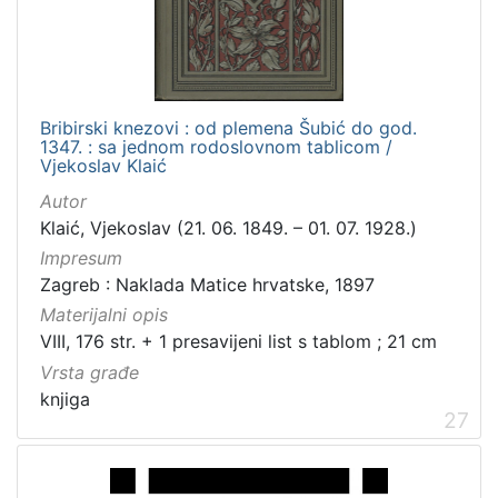
Zaprešić
12
[
Bribirski knezovi : od plemena Šubić do god.
2
1347. : sa jednom rodoslovnom tablicom /
]
Vjekoslav Klaić
Nakladnička
Autor
cjelina
Klaić, Vjekoslav (21. 06. 1849. – 01. 07. 1928.)
Digitalizirana zagrebačka baština
202
Impresum
Zagreb na pragu modernog doba
134
Zagreb : Naklada Matice hrvatske, 1897
Knjige za djecu i mladež
43
Materijalni opis
Ilirci
34
VIII, 176 str. + 1 presavijeni list s tablom ; 21 cm
Vrsta građe
Izdanja zagrebačkih tiskara 17. i 18. stoljeća
19
knjiga
Obitelji Šubić, Zrinski i Frankopan
17
27
Zaprešićki autori online
16
Za radnička prava
12