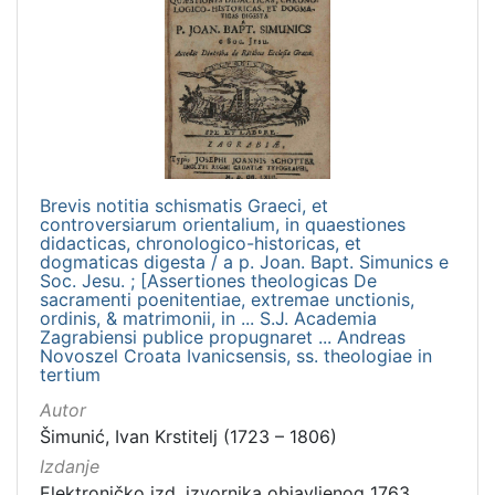
[
1
1
5
]
Izdavač
Knjižnice grada Zagreba
102
Gradska knjižnica Ante Kovačića
3
Brevis notitia schismatis Graeci, et
controversiarum orientalium, in quaestiones
didacticas, chronologico-historicas, et
dogmaticas digesta / a p. Joan. Bapt. Simunics e
Soc. Jesu. ; [Assertiones theologicas De
[
sacramenti poenitentiae, extremae unctionis,
ordinis, & matrimonii, in ... S.J. Academia
2
Zagrabiensi publice propugnaret ... Andreas
]
Novoszel Croata Ivanicsensis, ss. theologiae in
Jezik
tertium
hrvatski
101
Autor
Šimunić, Ivan Krstitelj (1723 – 1806)
latinski
12
Izdanje
njemački
12
Elektroničko izd. izvornika objavljenog 1763.