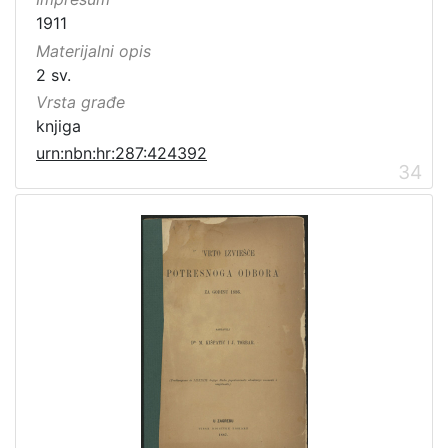
1911
Materijalni opis
2 sv.
Vrsta građe
knjiga
urn:nbn:hr:287:424392
34