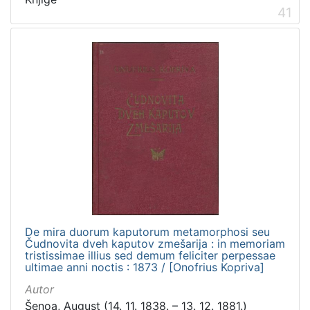
41
De mira duorum kaputorum metamorphosi seu
Čudnovita dveh kaputov zmešarija : in memoriam
tristissimae illius sed demum feliciter perpessae
ultimae anni noctis : 1873 / [Onofrius Kopriva]
Autor
Šenoa, August (14. 11. 1838. – 13. 12. 1881.)