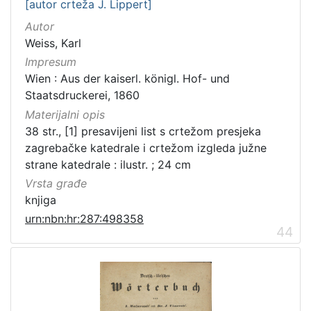
[autor crteža J. Lippert]
Autor
Weiss, Karl
Impresum
Wien : Aus der kaiserl. königl. Hof- und
Staatsdruckerei, 1860
Materijalni opis
38 str., [1] presavijeni list s crtežom presjeka
zagrebačke katedrale i crtežom izgleda južne
strane katedrale : ilustr. ; 24 cm
Vrsta građe
knjiga
urn:nbn:hr:287:498358
44