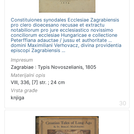
Constituiones synodales Ecclesiae Zagrabiensis
pro clero dioecesano recusae et extractu
notabiliorum pro jure ecclesiastico novissimo
conciliorum ecclesiae Hungaricae e collectione
Peterffiana adauctae / jussu et authoritate ...
domini Maximiliani Verhovacz, divina providentia
episcopi Zagrabiensis ...
Impresum
Zagrabiae : Typis Novoszelianis, 1805
Materijalni opis
VIII, 336, [7] str. ; 24 cm
Vrsta građe
knjiga
30