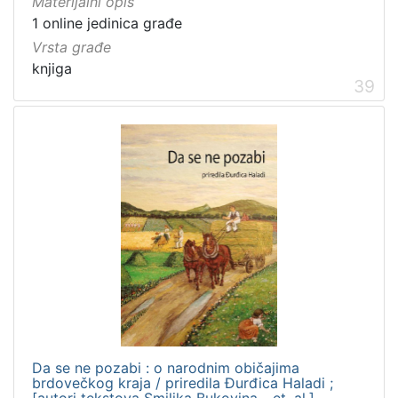
Materijalni opis
1 online jedinica građe
Vrsta građe
knjiga
39
Da se ne pozabi : o narodnim običajima
brdovečkog kraja / priredila Đurđica Haladi ;
[autori tekstova Smiljka Bukovina... et. al.]