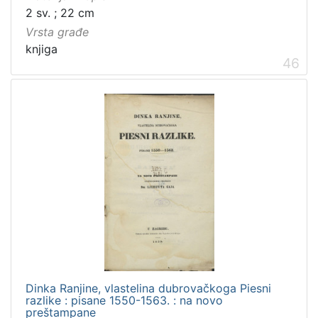
2 sv. ; 22 cm
Vrsta građe
knjiga
46
Dinka Ranjine, vlastelina dubrovačkoga Piesni
razlike : pisane 1550-1563. : na novo
preštampane