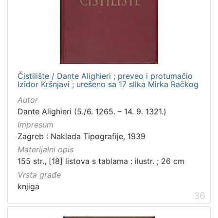
Čistilište / Dante Alighieri ; preveo i protumačio
Izidor Kršnjavi ; urešeno sa 17 slika Mirka Račkog
Autor
Dante Alighieri (5./6. 1265. – 14. 9. 1321.)
Impresum
Zagreb : Naklada Tipografije, 1939
Materijalni opis
155 str., [18] listova s tablama : ilustr. ; 26 cm
Vrsta građe
knjiga
36