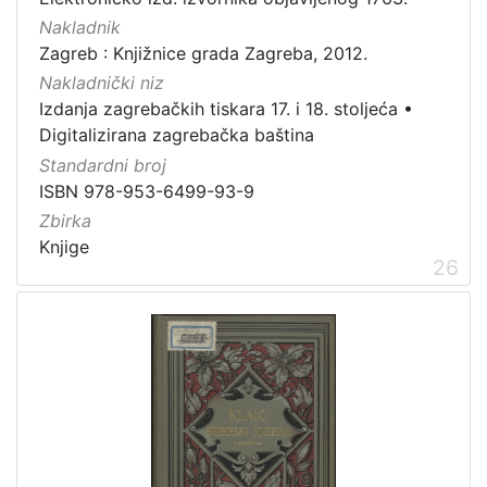
danski
2
Nakladnik
češki
2
Zagreb : Knjižnice grada Zagreba, 2012.
talijanski
2
Nakladnički niz
španjolski
2
Izdanja zagrebačkih tiskara 17. i 18. stoljeća
•
Digitalizirana zagrebačka baština
francuski
1
Standardni broj
engleski
1
ISBN 978-953-6499-93-9
švedski
1
Zbirka
Knjige
26
[
1
4
]
Mjesto
izdanja
Zagreb
182