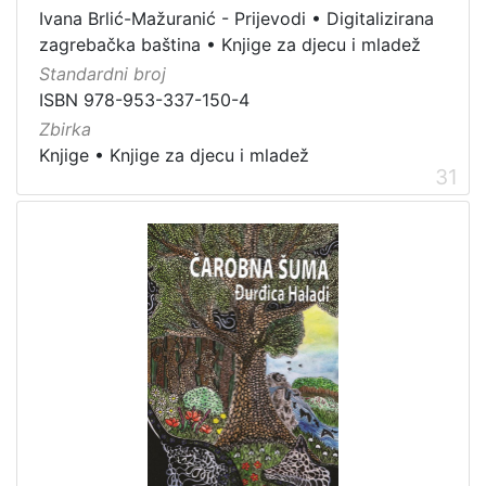
Ivana Brlić-Mažuranić - Prijevodi
•
Digitalizirana
zagrebačka baština
•
Knjige za djecu i mladež
Standardni broj
ISBN 978-953-337-150-4
Zbirka
Knjige
•
Knjige za djecu i mladež
31