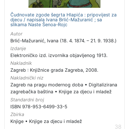
Čudnovate zgode šegrta Hlapića : pripovijest za
djecu / napisala Ivana Brlić-Mažuranić ; sa
slikama Naste Šenoa-Rojc
Autor
Brlić-Mažuranić, Ivana (18. 4. 1874. – 21. 9. 1938.)
Izdanje
Elektroničko izd. izvornika objavljenog 1913.
Nakladnik
Zagreb : Knjižnice grada Zagreba, 2008.
Nakladnički niz
Zagreb na pragu modernog doba
•
Digitalizirana
zagrebačka baština
•
Knjige za djecu i mladež
Standardni broj
ISBN 978-953-6499-33-5
Zbirka
Knjige
•
Knjige za djecu i mladež
38