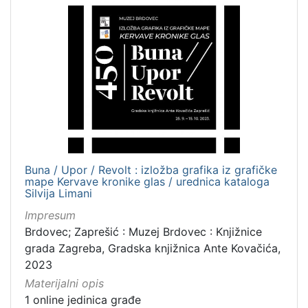
Ivana Brlić-Mažuranić - Prijevodi
10
Sport
8
[
2
4
]
Prava
Buna / Upor / Revolt : izložba grafika iz grafičke
Javno dobro
72
mape Kervave kronike glas / urednica kataloga
Zaštićeno autorskim pravom
15
Silvija Limani
Impresum
Brdovec; Zaprešić : Muzej Brdovec : Knjižnice
grada Zagreba, Gradska knjižnica Ante Kovačića,
[
2023
2
Materijalni opis
]
1 online jedinica građe
Vrsta