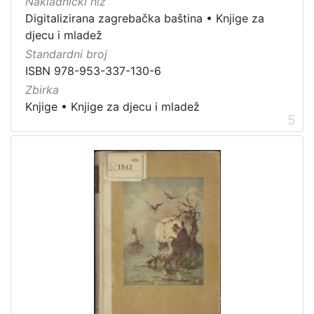
Nakladnički niz
Digitalizirana zagrebačka baština
•
Knjige za
djecu i mladež
Standardni broj
ISBN 978-953-337-130-6
Zbirka
Knjige
•
Knjige za djecu i mladež
5