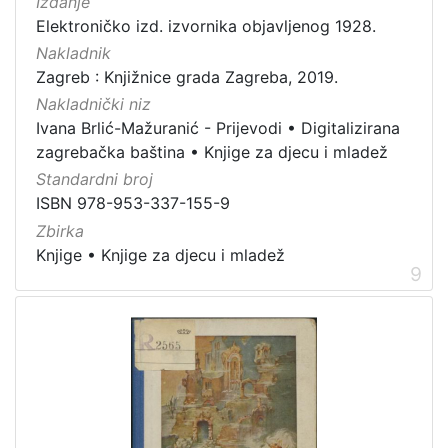
Izdanje
Elektroničko izd. izvornika objavljenog 1928.
Nakladnik
Zagreb : Knjižnice grada Zagreba, 2019.
Nakladnički niz
Ivana Brlić-Mažuranić - Prijevodi
•
Digitalizirana
zagrebačka baština
•
Knjige za djecu i mladež
Standardni broj
ISBN 978-953-337-155-9
Zbirka
Knjige
•
Knjige za djecu i mladež
9