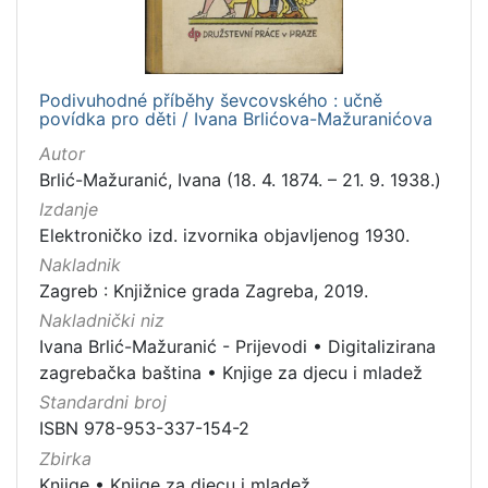
Podivuhodné příběhy ševcovského : učně
povídka pro děti / Ivana Brlićova-Mažuranićova
Autor
Brlić-Mažuranić, Ivana (18. 4. 1874. – 21. 9. 1938.)
Izdanje
Elektroničko izd. izvornika objavljenog 1930.
Nakladnik
Zagreb : Knjižnice grada Zagreba, 2019.
Nakladnički niz
Ivana Brlić-Mažuranić - Prijevodi
•
Digitalizirana
zagrebačka baština
•
Knjige za djecu i mladež
Standardni broj
ISBN 978-953-337-154-2
Zbirka
Knjige
•
Knjige za djecu i mladež