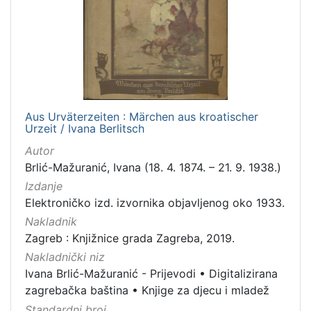
[
1
6
]
Izdavač
Knjižnice grada Zagreba
16
Aus Urväterzeiten : Märchen aus kroatischer
Urzeit / Ivana Berlitsch
Autor
[
1
Brlić-Mažuranić, Ivana (18. 4. 1874. – 21. 9. 1938.)
]
Izdanje
Jezik
Elektroničko izd. izvornika objavljenog oko 1933.
češki
2
Nakladnik
Zagreb : Knjižnice grada Zagreba, 2019.
danski
2
Nakladnički niz
njemački
1
Ivana Brlić-Mažuranić - Prijevodi
•
Digitalizirana
hrvatski
1
zagrebačka baština
•
Knjige za djecu i mladež
engleski
1
Standardni broj