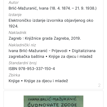
]
Autor
Nakladnička
Brlić-Mažuranić, Ivana (18. 4. 1874. – 21. 9. 1938.)
cjelina
Izdanje
Elektroničko izdanje izvornika objavljenog oko
Digitalizirana zagrebačka baština
16
1924.
Knjige za djecu i mladež
15
Nakladnik
Ivana Brlić-Mažuranić - Prijevodi
10
Zagreb : Knjižnice grada Zagreba, 2019.
Zagreb na pragu modernog doba
3
Nakladnički niz
Ivana Brlić-Mažuranić - Prijevodi
•
Digitalizirana
zagrebačka baština
•
Knjige za djecu i mladež
Standardni broj
[
ISBN 978-953-337-150-4
4
]
Zbirka
Prava
Knjige
•
Knjige za djecu i mladež
2
Zaštićeno autorskim pravom
10
Javno dobro
6