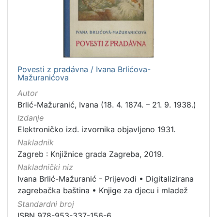
Povesti z pradávna / Ivana Brlićova-
Mažuranićova
Autor
Brlić-Mažuranić, Ivana (18. 4. 1874. – 21. 9. 1938.)
Izdanje
Elektroničko izd. izvornika objavljeno 1931.
Nakladnik
Zagreb : Knjižnice grada Zagreba, 2019.
Nakladnički niz
Ivana Brlić-Mažuranić - Prijevodi
•
Digitalizirana
zagrebačka baština
•
Knjige za djecu i mladež
Standardni broj
ISBN 978-953-337-156-6