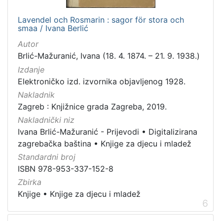
Lavendel och Rosmarin : sagor för stora och
smaa / Ivana Berlić
Autor
Brlić-Mažuranić, Ivana (18. 4. 1874. – 21. 9. 1938.)
Izdanje
Elektroničko izd. izvornika objavljenog 1928.
Nakladnik
Zagreb : Knjižnice grada Zagreba, 2019.
Nakladnički niz
Ivana Brlić-Mažuranić - Prijevodi
•
Digitalizirana
zagrebačka baština
•
Knjige za djecu i mladež
Standardni broj
ISBN 978-953-337-152-8
Zbirka
Knjige
•
Knjige za djecu i mladež
6