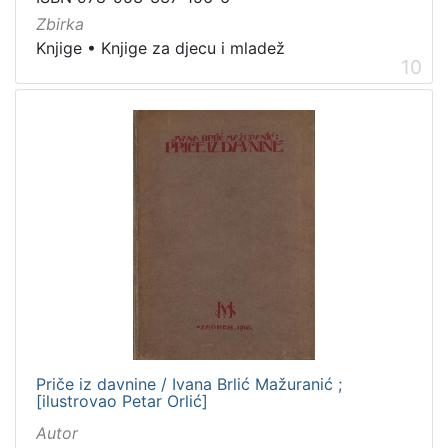
Zbirka
Knjige
•
Knjige za djecu i mladež
10
Priče iz davnine / Ivana Brlić Mažuranić ;
[ilustrovao Petar Orlić]
Autor