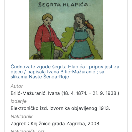
[
2
]
Vrsta
građe
knjiga
16
Čudnovate zgode šegrta Hlapića : pripovijest za
djecu / napisala Ivana Brlić-Mažuranić ; sa
[
slikama Naste Šenoa-Rojc
1
Autor
]
Brlić-Mažuranić, Ivana (18. 4. 1874. – 21. 9. 1938.)
Zbirka
Izdanje
Knjige
16
Elektroničko izd. izvornika objavljenog 1913.
Knjige za djecu i mladež
15
Nakladnik
Zagreb : Knjižnice grada Zagreba, 2008.
Nakladnički niz