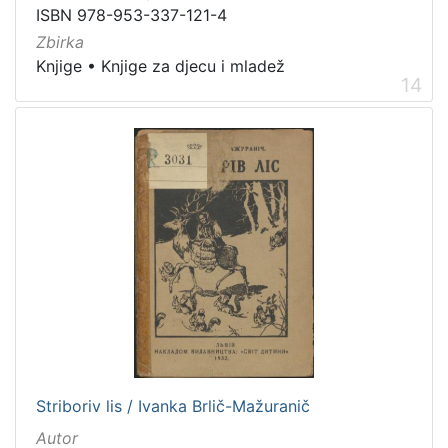
ISBN 978-953-337-121-4
Zbirka
Knjige
•
Knjige za djecu i mladež
14
Striboriv lis / Ivanka Brlič-Mažuranič
Autor