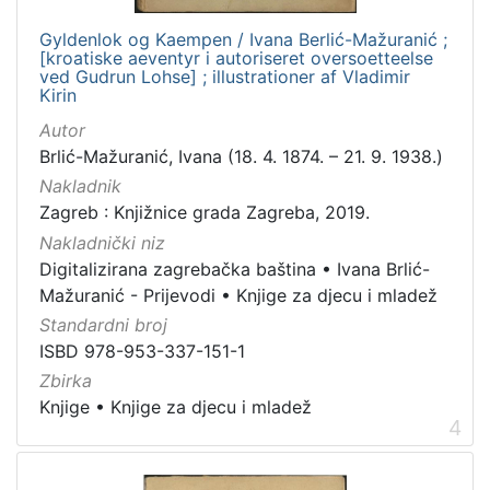
Gyldenlok og Kaempen / Ivana Berlić-Mažuranić ;
[kroatiske aeventyr i autoriseret oversoetteelse
ved Gudrun Lohse] ; illustrationer af Vladimir
Kirin
Autor
Brlić-Mažuranić, Ivana (18. 4. 1874. – 21. 9. 1938.)
Nakladnik
Zagreb : Knjižnice grada Zagreba, 2019.
Nakladnički niz
Digitalizirana zagrebačka baština
•
Ivana Brlić-
Mažuranić - Prijevodi
•
Knjige za djecu i mladež
Standardni broj
ISBD 978-953-337-151-1
Zbirka
Knjige
•
Knjige za djecu i mladež
4