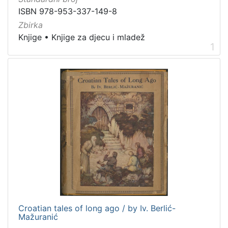
švedski
1
ISBN 978-953-337-149-8
slovački
1
Zbirka
Knjige
•
Knjige za djecu i mladež
ruski
1
1
ukrajinski
1
[
9
]
Mjesto
izdanja
Zagreb
16
Croatian tales of long ago / by Iv. Berlić-
[
Mažuranić
1