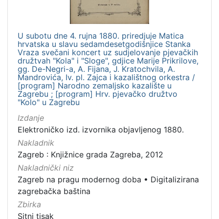
U subotu dne 4. rujna 1880. priredjuje Matica
hrvatska u slavu sedamdesetgodišnjice Stanka
Vraza svečani koncert uz sudjelovanje pjevačkih
družtvah "Kola" i "Sloge", gdjice Marije Prikrilove,
gg. De-Negri-a, A. Fijana, J. Kratochvila, A.
Mandrovića, Iv. pl. Zajca i kazalištnog orkestra /
[program] Narodno zemaljsko kazalište u
Zagrebu ; [program] Hrv. pjevačko družtvo
"Kolo" u Zagrebu
Izdanje
Elektroničko izd. izvornika objavljenog 1880.
Nakladnik
Zagreb : Knjižnice grada Zagreba, 2012
Nakladnički niz
Zagreb na pragu modernog doba
•
Digitalizirana
zagrebačka baština
Zbirka
Sitni tisak