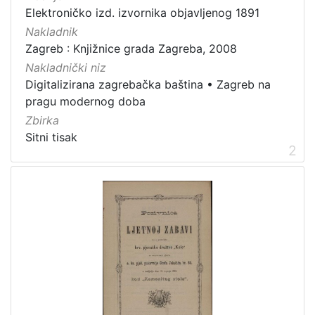
Elektroničko izd. izvornika objavljenog 1891
[
Nakladnik
8
Zagreb : Knjižnice grada Zagreba, 2008
]
Nakladnički niz
Prava
Digitalizirana zagrebačka baština
•
Zagreb na
Javno dobro
10
pragu modernog doba
Zbirka
Sitni tisak
2
[
1
]
Vrsta
građe
sitni tisak
24
knjiga
1