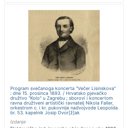
Program svečanoga koncerta "Večer Lisinskova"
: dne 15. prosinca 1893. / Hrvatsko pjevačko
družtvo "Kolo" u Zagrebu ; sborovi i koncertom
ravna družtveni artistički ravnatelj Nikola Faller,
orkestrom c. i kr. pukovnije nadvojvode Leopolda
br. 53. kapelnik Josip Dvor[ž]ak
Izdanje