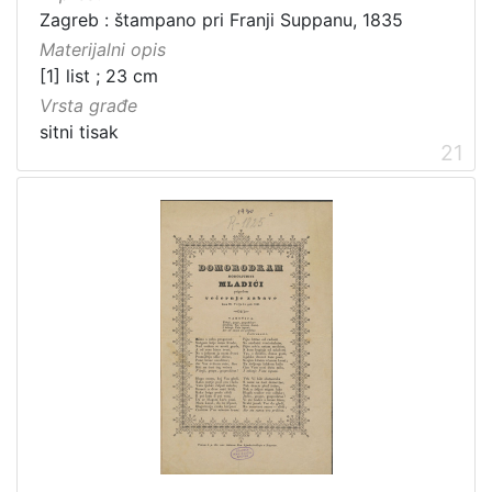
Zagreb : štampano pri Franji Suppanu, 1835
Materijalni opis
[1] list ; 23 cm
Vrsta građe
sitni tisak
21