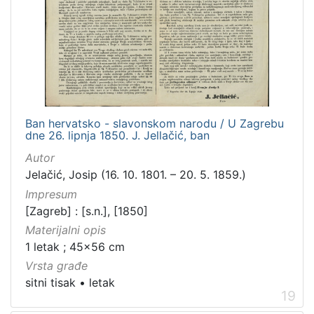
Ban hervatsko - slavonskom narodu / U Zagrebu
dne 26. lipnja 1850. J. Jellačić, ban
Autor
Jelačić, Josip (16. 10. 1801. – 20. 5. 1859.)
Impresum
[Zagreb] : [s.n.], [1850]
Materijalni opis
1 letak ; 45x56 cm
Vrsta građe
sitni tisak
•
letak
19