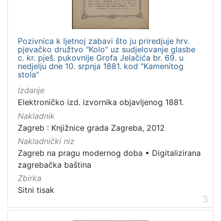
[
2
]
Pozivnica k ljetnoj zabavi što ju priredjuje hrv.
Zbirka
pjevačko družtvo "Kolo" uz sudjelovanje glasbe
Sitni tisak
58
c. kr. pješ. pukovnije Grofa Jelačića br. 69. u
nedjelju dne 10. srpnja 1881. kod "Kamenitog
Grafička građa
4
stola"
Izdanje
Elektroničko izd. izvornika objavljenog 1881.
Nakladnik
[
Zagreb : Knjižnice grada Zagreba, 2012
2
]
Nakladnički niz
Zagreb na pragu modernog doba
•
Digitalizirana
zagrebačka baština
Zbirka
Sitni tisak
3