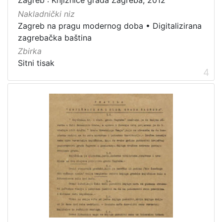
Zagreb : Knjižnice grada Zagreba, 2012
Nakladnički niz
Zagreb na pragu modernog doba
•
Digitalizirana
zagrebačka baština
Zbirka
Sitni tisak
4