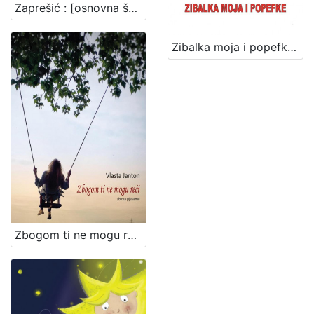
Zaprešić : [osnovna škola u Zaprešiću]
Zibalka moja i popefke / Ana Mikelec Gotal
Zbogom ti ne mogu reći / Vlasta Janton