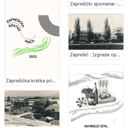
Zaprešićki spomenar : biserni kraluši seoske učiteljice / Paula Ilić
Zaprešić : [zgrada općine]
Zaprešićka kratka priča 2025. : nagrađene i pohvaljene priče