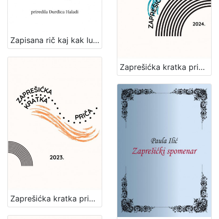
Zapisana rič kaj kak luč gori : zajednička zbirka poezije članova Udruge "Vladimir Maleković" / priredila Đurđica Haladi ; [tekstovi o pjesnicima Snježana Zrinjan]
Zaprešićka kratka priča 2024. : nagrađene i pohvaljene priče
Zaprešićka kratka priča 2023. : nagrađene i pohvaljene priče