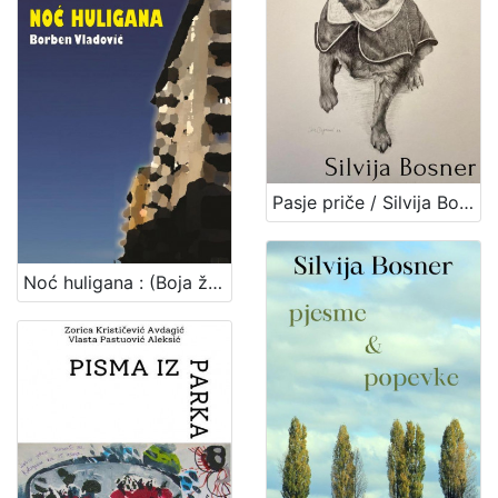
Pasje priče / Silvija Bosner
Noć huligana : (Boja željeznog oksida) : kratki roman / Borben Vladović