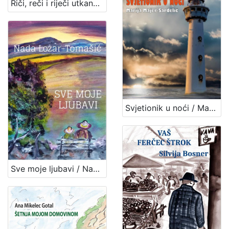
Riči, reči i riječi utkane u mozaik života : zajednička zbirka poezije članova Udruge "Vladimir Maleković" / priredila Đurđica Haladi ; pogovor Snježana Zrinjan
Svjetionik u noći / Marija Majer-Sardelić
Sve moje ljubavi / Nada Lozar-Tomašić