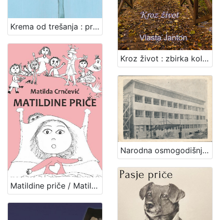
Krema od trešanja : priče za dušu za male i velike / Mihaela Žugec Saračević
Kroz život : zbirka kolumni / Vlasta Janton
Narodna osmogodišnja škola - Zaprešić
Matildine priče / Matilda Crnčević ; [priredila Sandra Crnčević ; pogovor Ivanka Tomić ; ilustracije Lucia Sabljić, Matilda Crnčević]