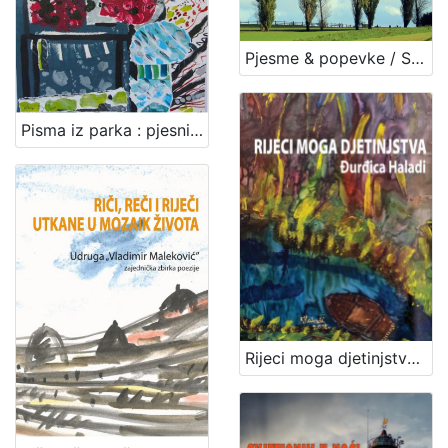
Pjesme & popevke / Silvija Bosner
Pisma iz parka : pjesničko-likovna zbirka / [autorica pjesama] Zorica Krističević Avdagić ; [autorica kolaža] Vlasta Pastuović Aleksić
Rijeci moga djetinjstva / Đurđica Haladi