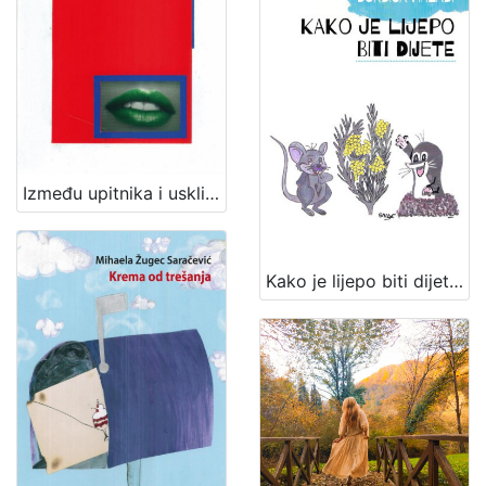
Između upitnika i uskličnika / Ljerka Vladović
Kako je lijepo biti dijete : zbirka pjesama za djecu / Đurđica Haladi ; [predgovor Snježana Zrinjan] ; [ilustracije Zlatko Haladi]