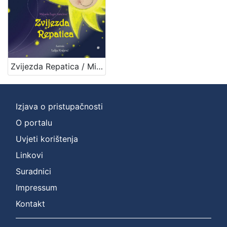
Zvijezda Repatica / Mihaela Žugec Saračević ; Lidija Kraljević
Izjava o pristupačnosti
O portalu
Uvjeti korištenja
Linkovi
Suradnici
Impressum
Kontakt