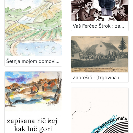
Vaš Ferčec Štrok : zaprešičko javno mnijenje s placa / Silvija Bosner
Šetnja mojom domovinom / Ana Mikelec Gotal ; ilustracije Andrea Štoos
Zaprešič : [trgovina i gostiona F. Ermann]