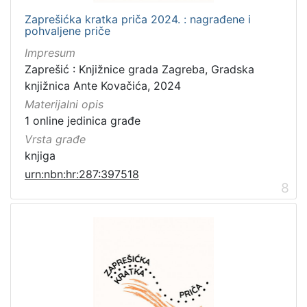
Zaprešićka kratka priča 2024. : nagrađene i
pohvaljene priče
Impresum
Zaprešić : Knjižnice grada Zagreba, Gradska
knjižnica Ante Kovačića, 2024
Materijalni opis
1 online jedinica građe
Vrsta građe
knjiga
urn:nbn:hr:287:397518
8