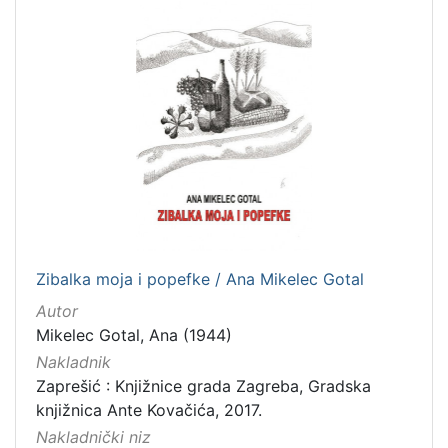
1
]
Mjesto
izdanja
Zaprešić
16
[
1
]
Nakladnička
Zibalka moja i popefke / Ana Mikelec Gotal
cjelina
Autor
Zaprešićki autori online
16
Mikelec Gotal, Ana (1944)
Digitalizirana zaprešićka baština
4
Nakladnik
Zaprešićka kultura online
1
Zaprešić : Knjižnice grada Zagreba, Gradska
knjižnica Ante Kovačića, 2017.
Nakladnički niz