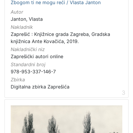
Zbogom ti ne mogu reći / Vlasta Janton
Autor
Janton, Vlasta
[
Nakladnik
3
]
Zaprešić : Knjižnice grada Zagreba, Gradska
knjižnica Ante Kovačića, 2019.
Zbirka
Nakladnički niz
Digitalna zbirka Zaprešića
21
Zaprešićki autori online
Standardni broj
978-953-337-146-7
[
Zbirka
1
Digitalna zbirka Zaprešića
]
3