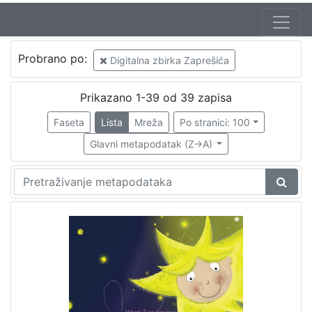
Autor
Probrano po:
Digitalna zbirka Zaprešića
Haladi, Đurđica
3
Mikelec Gotal, Ana (1944)
1
Prikazano 1-39 od 39 zapisa
Maričić, Sanja
1
Faseta
Lista
Mreža
Po stranici: 100
Pilić, Marija
1
Glavni metapodatak (Z->A)
Majer-Sardelić, Marija
1
Žigo, Lada
1
Bartolić, Marija
1
Šolc, Vlasta
1
Vladović, Borben
1
Detoni-Dujmić, Dunja
1