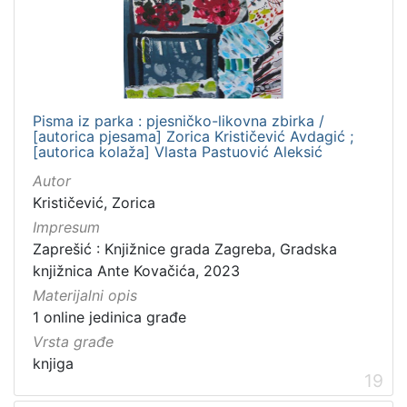
Pisma iz parka : pjesničko-likovna zbirka /
[autorica pjesama] Zorica Krističević Avdagić ;
[autorica kolaža] Vlasta Pastuović Aleksić
Autor
Krističević, Zorica
Impresum
Zaprešić : Knjižnice grada Zagreba, Gradska
knjižnica Ante Kovačića, 2023
Materijalni opis
1 online jedinica građe
Vrsta građe
knjiga
19