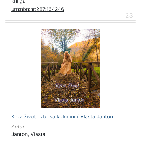
knjiga
urn:nbn:hr:287:164246
23
Kroz život : zbirka kolumni / Vlasta Janton
Autor
Janton, Vlasta