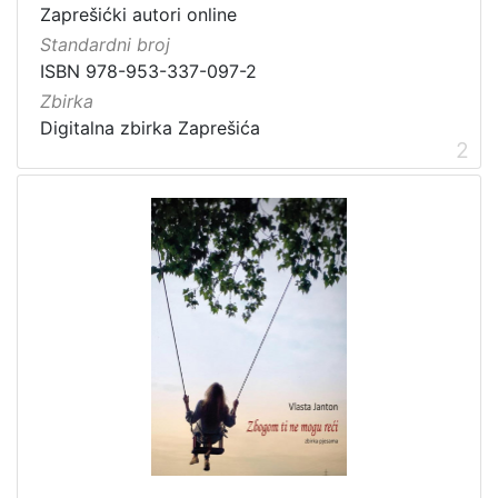
Zaprešićki autori online
[
Standardni broj
3
ISBN 978-953-337-097-2
]
Zbirka
Prava
Digitalna zbirka Zaprešića
Javno dobro
4
2
Zaštićeno autorskim pravom
1
[
2
]
Vrsta
građe
knjiga
12
grafička građa
4
razglednica
4