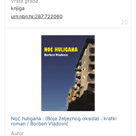
Vrsta građe
knjiga
urn:nbn:hr:287:722060
20
Noć huligana : (Boja željeznog oksida) : kratki
roman / Borben Vladović
Autor