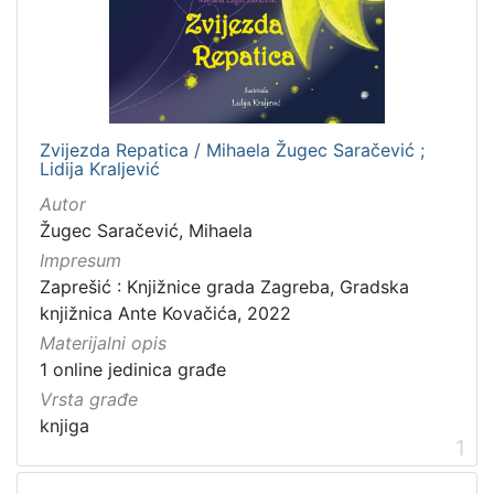
[
1
4
]
Izdavač
Gradska knjižnica Ante Kovačića
7
Zvijezda Repatica / Mihaela Žugec Saračević ;
Lidija Kraljević
Knjižnice grada Zagreba
3
Autor
Žugec Saračević, Mihaela
Impresum
[
Zaprešić : Knjižnice grada Zagreba, Gradska
2
knjižnica Ante Kovačića, 2022
]
Materijalni opis
Jezik
1 online jedinica građe
hrvatski
5
Vrsta građe
knjiga
1
[