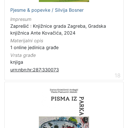
Pjesme & popevke / Silvija Bosner
Impresum
Zaprešić : Knjižnice grada Zagreba, Gradska
knjižnica Ante Kovačića, 2024
Materijalni opis
1 online jedinica građe
Vrsta građe
knjiga
urn:nbn:hr:287:330073
18