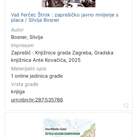
Vaš Ferčec Štrok : zaprešičko javno mnijenje s
placa / Silvija Bosner
Autor
Bosner, Silvija
Impresum
Zaprešić : Knjižnice grada Zagreba, Gradska
knjižnica Ante Kovačića, 2025
Materijalni opis
1 online jedinica građe
Vrsta građe
knjiga
urn:nbn:hr:287:535786
12