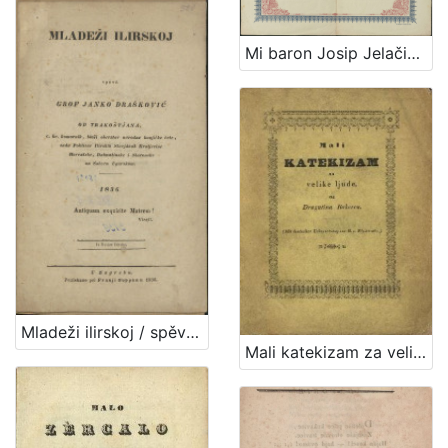
Mi baron Josip Jelačić od Bužima, ban harvatski ... svemu harvatskomu i slavonskomu narodu i puku od Boga pomoć i pozdrav : [Akoprem je već u kraljevinah Harvatskoj i Slavonii proglašeno, da je svaka urbarialska daća, tlaka i desetina carkvena dotargnuta, ...]
Mladeži ilirskoj / spěva Janko Drašković od Trakoštjana
Mali katekizam za velike ljude : (Mit deutscher Uebersetzung von R. v. Zlatarović.)/ od Dragutina Rakovca.