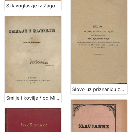
]
Szlavoglaszje iz Zagorja ... goszpodinu Stefanu Osegovichu od Barlabassevca : vu orszachkom zjedinjenih treh Kraljeztv Zbora v Zagrebu 24 rosnjaka 1832 zebranomu / vu narodni peszmici zpevah Ljudevit Gay, Viszokoga Ztola Banzkoga priszesni bilesnik
Slovo uz priznanicu zaslugah jedinodušno podieljenu dru. Ljudevitu Gaju od članovah sabora trojedne kraljevine Dalmacije, Hrvatske i Slavonije od 18. veljače 1866 s nastavkom od 10. svibnja 1867.
Smilje i kovilje / od Mirka Bogovića