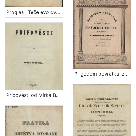
Proglas : Teče evo dvadeset i osma godina, kako smo s Narodnim novinama i Danicom ... / Dr. Ljudevit Gaj
Prigodom povratka iz Dalmacie dru. Ljudevitu Gaju u ime iskrenih narodnosti ilirske i njegovih prijateljah / čestituje Pavao Stoós
Pripověsti od Mirka Bogovića