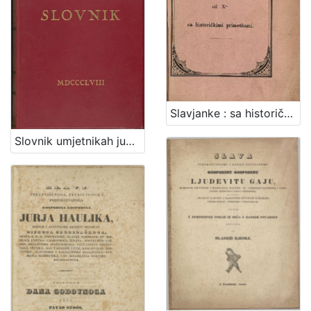
Slavjanke : sa historičkimi primetbami / od Xa.
Slovnik umjetnikah jugoslavenskih / od Ivana Kukuljevića Sakcinskoga