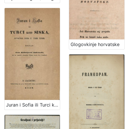
Glogovkinje horvatske
Juran i Sofia ili Turci kod Siska, junačka igra u trih činih / spisao Ivan Kukuljević Sakcinski. U Zagrebu, 1839.