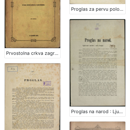
Proglas za pervu polovinu deveto-godišnjega tečaja 1843 Narodnih ilirskih novinah i Danice ilirske
Prvostolna crkva zagrebačka / od Ivana Kukuljevića Sakcinskog
Proglas na narod : Ljubezni narode! mila bratjo! / U Rumi na dan 28. serpnja 1849. Jelačić, ban