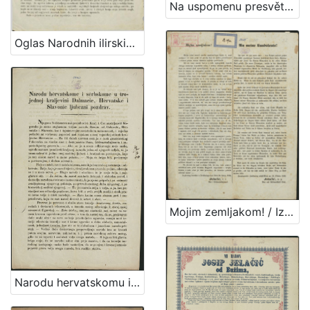
Na uspomenu presvětlomu gospodinu baronu Josipu Jelačiću Bužimskomu, perve banske narodne graničarske regimente pukovniku (P. N.) prigodom njegovog dolazka u Pokupsko / od Pavla Štoosa
Oglas Narodnih ilirskih novinah i Danice ilirske za godinu 1841 / Ljudevit Gaj
Mojim zemljakom! / Iz glavnog kvartira u Zvölfaxingu kod Beča 24. listop. 1848. Jelačić, v. r. ban i feldmaršallajtnant
Narodu hervatskomu i serbskome u trojednoj kraljevivi Dalmacie, Hervatske i Slavonie ljubezni pozdrav / Jelačić, ban