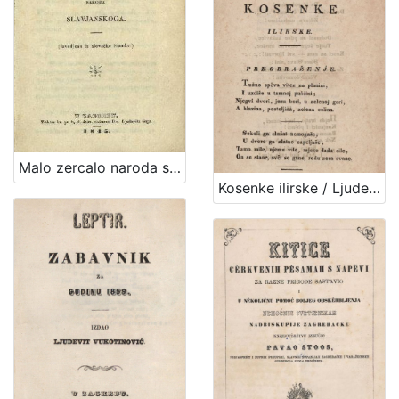
Malo zercalo naroda slavjanskoga : (izvadjeno iz slovačke čitanke) / [JKS].
Kosenke ilirske / Ljudevit Gay