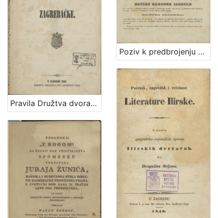
Poziv k predbrojenju za drugu polovinu VI. godišta Ilirskih Narodnih Novinah i Danice ilirske / Ljudevit Gaj
Pravila Družtva dvorane zagrebačke