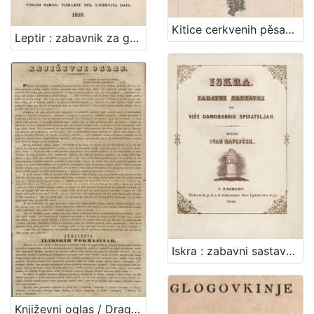
Kitice cerkvenih pěsamah s napěvi / za razne prigode sastavio Pavao Stoos
Leptir : zabavnik za godinu... / uredio Ljudevit Vukotinović
Iskra : zabavni sastavci od više domorodnih spisateljah
Književni oglas / Dragutin Seljan