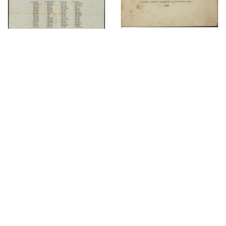
Frankopan : drama u pet činah / od Mirka Bogovića
Gradjani i prijatelji! / od strane poglavarstva slobodnog kralj. i glavnog grada Zagreba. U Zagrebu dne 8. travnja 1861.
Glasi iz dubrave Žeravinske : povjestice / od Stanka Vraza.
Deutsch-ilirisches Wörterbuch / sastavljen po I. Mažuraniću i J. Užareviću