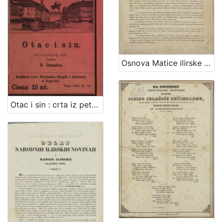
Osnova Matice ilirske / od ravniteljstva družtva čitaonice ilirske zagrebačke
Otac i sin : crta iz petnajstog vieka / pripovieda ju D. Demeter