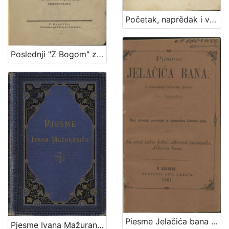
Početak, naprědak i vrědnost literature ilirske : s kratkim geografičko-statističkim opisom ilirskih deržavah / od Dragutina Seljan
Poslednji "Z Bogom" za zadnji dar priateljstva spomeniku pokojnoga Juraja Žunića,... / alduvan po Pavlu Štoosu,...
Piesme Jelačića bana / u stihomierju izvornika, preveo Demeter
Pjesme Ivana Mažuranića : sa slikom i autografom pjesnika ter sa fototipijom pjesnika na odru / izdao Vladimir Mažuranić.