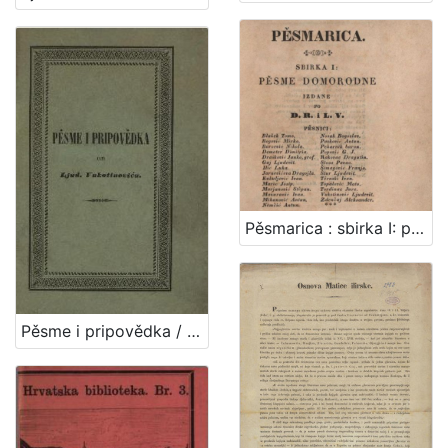
Pěsmarica : sbirka I: pěsme domorodne / izdane po D.R. i L.V.
Pěsme i pripovědka / od Ljud. Vukotinovića