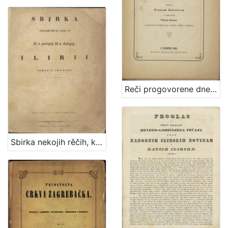
Reči progovorene dne 15-a svibnja godine 1868 prilikom zasnovanja narodne glumnice u Pragu / složene Franom Kurelcem a izgovorene Petrom Branim na koncertu hrvatskoga pev. družtva
Sbirka nekojih rěčih, koje su ili u gornjoj ili u dolnjoj Ilirii pomanje poznane / Redaktor, i V.: Dr. Ljudevit Gay