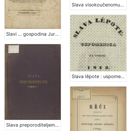
Slava visokoučenomu i mnogo počitanomu gospodinu Ljudevitu Gaju
Slavi ... gospodina Jurja Haulika, ... prigodom dana godovnoga / pěva Pavao Stoós, ...
Slava lěpote : uspomenica za godinu 1843. : [domorodkinjam od Gradjanskoga strělačkoga družtva na svom balu 23. veljače 1843 obdaržanom posvetjena]
Slava preporoditeljem / nacrt [naslovne stranice] Nikole Mašića