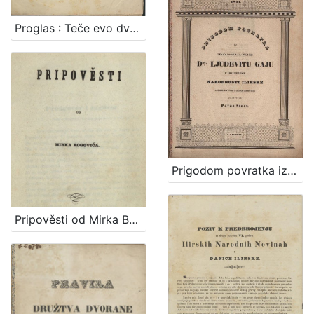
Proglas : Teče evo dvadeset i osma godina, kako smo s Narodnim novinama i Danicom ... / Dr. Ljudevit Gaj
Prigodom povratka iz Dalmacie dru. Ljudevitu Gaju u ime iskrenih narodnosti ilirske i njegovih prijateljah / čestituje Pavao Stoós
Pripověsti od Mirka Bogovića