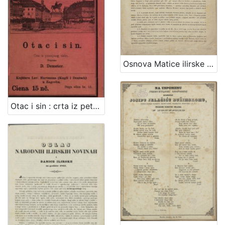
Osnova Matice ilirske / od ravniteljstva družtva čitaonice ilirske zagrebačke
Otac i sin : crta iz petnajstog vieka / pripovieda ju D. Demeter