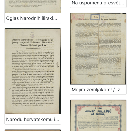
Na uspomenu presvětlomu gospodinu baronu Josipu Jelačiću Bužimskomu, perve banske narodne graničarske regimente pukovniku (P. N.) prigodom njegovog dolazka u Pokupsko / od Pavla Štoosa
Oglas Narodnih ilirskih novinah i Danice ilirske za godinu 1841 / Ljudevit Gaj
Mojim zemljakom! / Iz glavnog kvartira u Zvölfaxingu kod Beča 24. listop. 1848. Jelačić, v. r. ban i feldmaršallajtnant
Narodu hervatskomu i serbskome u trojednoj kraljevivi Dalmacie, Hervatske i Slavonie ljubezni pozdrav / Jelačić, ban