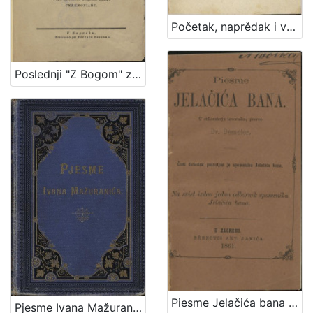
Početak, naprědak i vrědnost literature ilirske : s kratkim geografičko-statističkim opisom ilirskih deržavah / od Dragutina Seljan
Poslednji "Z Bogom" za zadnji dar priateljstva spomeniku pokojnoga Juraja Žunića,... / alduvan po Pavlu Štoosu,...
Piesme Jelačića bana / u stihomierju izvornika, preveo Demeter
Pjesme Ivana Mažuranića : sa slikom i autografom pjesnika ter sa fototipijom pjesnika na odru / izdao Vladimir Mažuranić.