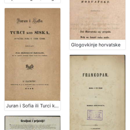
Glogovkinje horvatske
Juran i Sofia ili Turci kod Siska, junačka igra u trih činih / spisao Ivan Kukuljević Sakcinski. U Zagrebu, 1839.