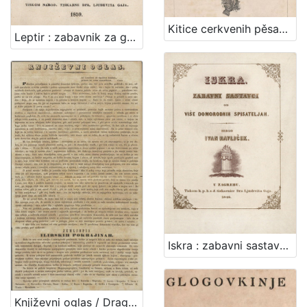
Kitice cerkvenih pěsamah s napěvi / za razne prigode sastavio Pavao Stoos
Leptir : zabavnik za godinu... / uredio Ljudevit Vukotinović
Iskra : zabavni sastavci od više domorodnih spisateljah
Književni oglas / Dragutin Seljan