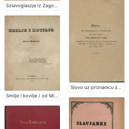
]
Szlavoglaszje iz Zagorja ... goszpodinu Stefanu Osegovichu od Barlabassevca : vu orszachkom zjedinjenih treh Kraljeztv Zbora v Zagrebu 24 rosnjaka 1832 zebranomu / vu narodni peszmici zpevah Ljudevit Gay, Viszokoga Ztola Banzkoga priszesni bilesnik
Slovo uz priznanicu zaslugah jedinodušno podieljenu dru. Ljudevitu Gaju od članovah sabora trojedne kraljevine Dalmacije, Hrvatske i Slavonije od 18. veljače 1866 s nastavkom od 10. svibnja 1867.
Smilje i kovilje / od Mirka Bogovića