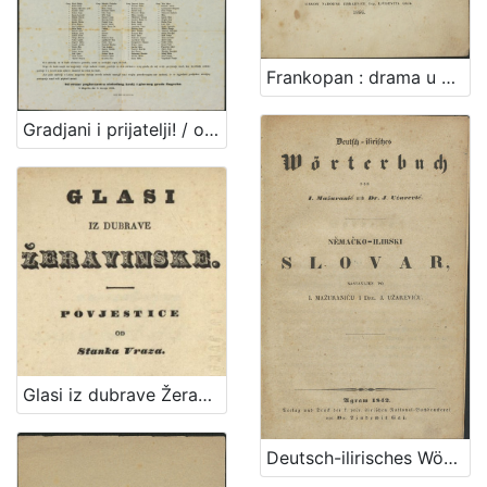
Frankopan : drama u pet činah / od Mirka Bogovića
Gradjani i prijatelji! / od strane poglavarstva slobodnog kralj. i glavnog grada Zagreba. U Zagrebu dne 8. travnja 1861.
Glasi iz dubrave Žeravinske : povjestice / od Stanka Vraza.
Deutsch-ilirisches Wörterbuch / sastavljen po I. Mažuraniću i J. Užareviću