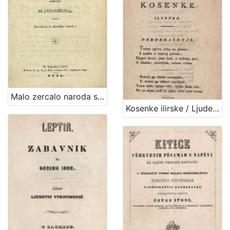
Malo zercalo naroda slavjanskoga : (izvadjeno iz slovačke čitanke) / [JKS].
Kosenke ilirske / Ljudevit Gay