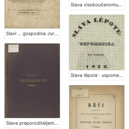
Slava visokoučenomu i mnogo počitanomu gospodinu Ljudevitu Gaju
Slavi ... gospodina Jurja Haulika, ... prigodom dana godovnoga / pěva Pavao Stoós, ...
Slava lěpote : uspomenica za godinu 1843. : [domorodkinjam od Gradjanskoga strělačkoga družtva na svom balu 23. veljače 1843 obdaržanom posvetjena]
Slava preporoditeljem / nacrt [naslovne stranice] Nikole Mašića