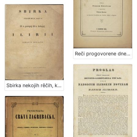
Reči progovorene dne 15-a svibnja godine 1868 prilikom zasnovanja narodne glumnice u Pragu / složene Franom Kurelcem a izgovorene Petrom Branim na koncertu hrvatskoga pev. družtva
Sbirka nekojih rěčih, koje su ili u gornjoj ili u dolnjoj Ilirii pomanje poznane / Redaktor, i V.: Dr. Ljudevit Gay