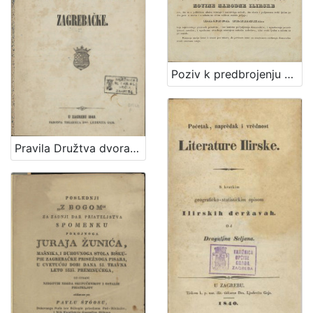
Poziv k predbrojenju za drugu polovinu VI. godišta Ilirskih Narodnih Novinah i Danice ilirske / Ljudevit Gaj
Pravila Družtva dvorane zagrebačke