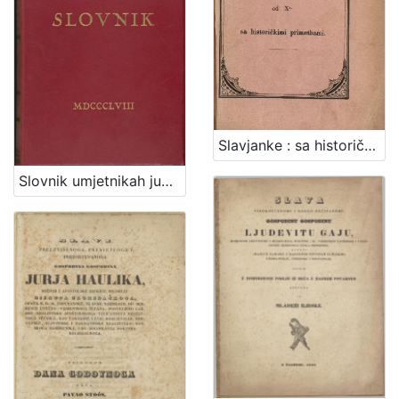
Slavjanke : sa historičkimi primetbami / od Xa.
Slovnik umjetnikah jugoslavenskih / od Ivana Kukuljevića Sakcinskoga