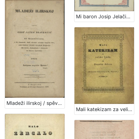
Mi baron Josip Jelačić od Bužima, ban harvatski ... svemu harvatskomu i slavonskomu narodu i puku od Boga pomoć i pozdrav : [Akoprem je već u kraljevinah Harvatskoj i Slavonii proglašeno, da je svaka urbarialska daća, tlaka i desetina carkvena dotargnuta, ...]
Mladeži ilirskoj / spěva Janko Drašković od Trakoštjana
Mali katekizam za velike ljude : (Mit deutscher Uebersetzung von R. v. Zlatarović.)/ od Dragutina Rakovca.