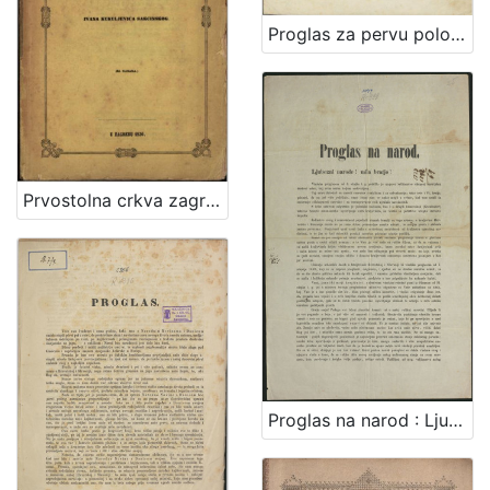
Proglas za pervu polovinu deveto-godišnjega tečaja 1843 Narodnih ilirskih novinah i Danice ilirske
Prvostolna crkva zagrebačka / od Ivana Kukuljevića Sakcinskog
Proglas na narod : Ljubezni narode! mila bratjo! / U Rumi na dan 28. serpnja 1849. Jelačić, ban