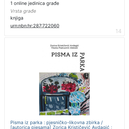
1 online jedinica građe
Vrsta građe
knjiga
urn:nbn:hr:287:722060
14
Pisma iz parka : pjesničko-likovna zbirka /
[autorica pjesama] Zorica Krističević Avdagić ;