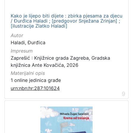
Kako je lijepo biti dijete : zbirka pjesama za djecu
/ Đurđica Haladi ; [predgovor Snježana Zrinjan] ;
[ilustracije Zlatko Haladi]
Autor
Haladi, Đurđica
Impresum
Zaprešić : Knjižnice grada Zagreba, Gradska
knjižnica Ante Kovačića, 2026
Materijalni opis
1 online jedinica građe
urn:nbn:hr:287:101624
9