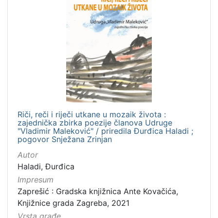
Riči, reči i riječi utkane u mozaik života :
zajednička zbirka poezije članova Udruge
"Vladimir Maleković" / priredila Đurđica Haladi ;
pogovor Snježana Zrinjan
Autor
Haladi, Đurđica
Impresum
Zaprešić : Gradska knjižnica Ante Kovačića,
Knjižnice grada Zagreba, 2021
Vrsta građe