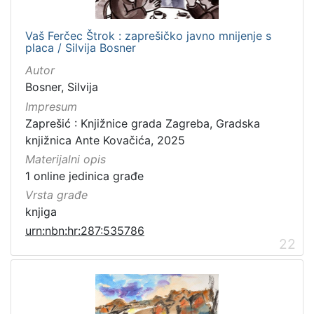
Vaš Ferčec Štrok : zaprešičko javno mnijenje s
placa / Silvija Bosner
Autor
Bosner, Silvija
Impresum
Zaprešić : Knjižnice grada Zagreba, Gradska
knjižnica Ante Kovačića, 2025
Materijalni opis
1 online jedinica građe
Vrsta građe
knjiga
urn:nbn:hr:287:535786
22