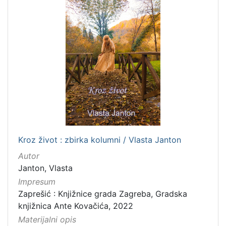
Kroz život : zbirka kolumni / Vlasta Janton
Autor
Janton, Vlasta
Impresum
Zaprešić : Knjižnice grada Zagreba, Gradska
knjižnica Ante Kovačića, 2022
Materijalni opis