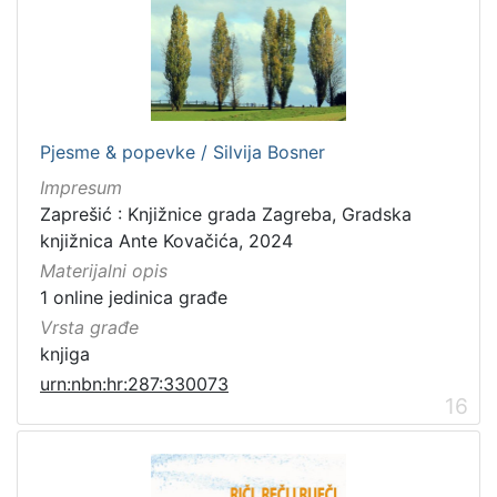
Pjesme & popevke / Silvija Bosner
Impresum
Zaprešić : Knjižnice grada Zagreba, Gradska
knjižnica Ante Kovačića, 2024
Materijalni opis
1 online jedinica građe
Vrsta građe
knjiga
urn:nbn:hr:287:330073
16