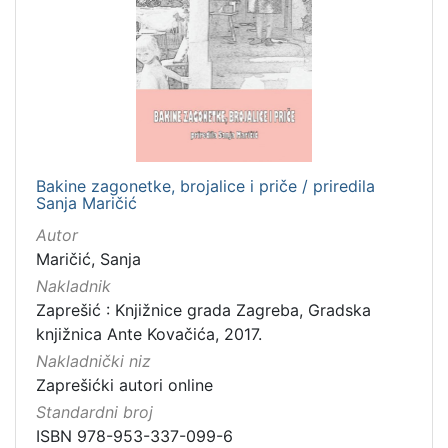
[
1
2
]
Izdavač
Knjižnice grada Zagreba
3
Gradska knjižnica Ante Kovačića
3
Bakine zagonetke, brojalice i priče / priredila
Sanja Maričić
Autor
[
Maričić, Sanja
2
Nakladnik
]
Zaprešić : Knjižnice grada Zagreba, Gradska
Jezik
knjižnica Ante Kovačića, 2017.
hrvatski
5
Nakladnički niz
Zaprešićki autori online
Standardni broj
[
ISBN 978-953-337-099-6