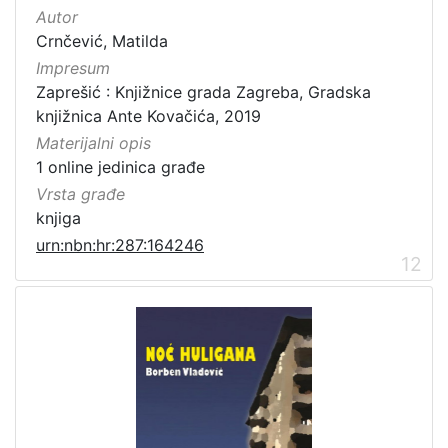
Autor
Crnčević, Matilda
Impresum
Zaprešić : Knjižnice grada Zagreba, Gradska
knjižnica Ante Kovačića, 2019
Materijalni opis
1 online jedinica građe
Vrsta građe
knjiga
urn:nbn:hr:287:164246
12