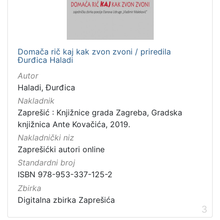
Digitalna zbirka Zaprešića
16
Domača rič kaj kak zvon zvoni / priredila
[
Đurđica Haladi
1
]
Autor
Haladi, Đurđica
Nakladnik
Zaprešić : Knjižnice grada Zagreba, Gradska
knjižnica Ante Kovačića, 2019.
Nakladnički niz
Zaprešićki autori online
Standardni broj
ISBN 978-953-337-125-2
Zbirka
Digitalna zbirka Zaprešića
3