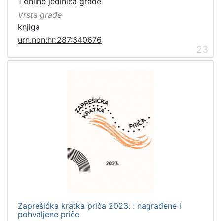
1 online jedinica građe
Vrsta građe
knjiga
urn:nbn:hr:287:340676
23
Zaprešićka kratka priča 2023. : nagrađene i
pohvaljene priče