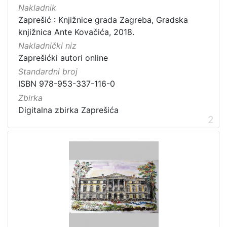
]
Nakladnik
Prava
Zaprešić : Knjižnice grada Zagreba, Gradska
knjižnica Ante Kovačića, 2018.
Zaštićeno autorskim pravom
1
Nakladnički niz
Zaprešićki autori online
Standardni broj
[
ISBN 978-953-337-116-0
1
Zbirka
]
Digitalna zbirka Zaprešića
Vrsta
2
građe
knjiga
11
[
1
]
Zbirka