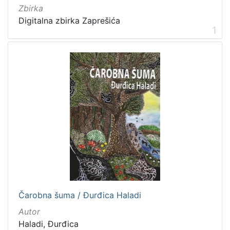
1
Zbirka
]
Digitalna zbirka Zaprešića
1
Mjesto
izdanja
Zaprešić
11
[
1
]
Nakladnička
cjelina
Zaprešićki autori online
16
Čarobna šuma / Đurđica Haladi
Autor
[
1
Haladi, Đurđica