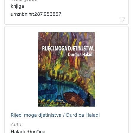
knjiga
urn:nbn:hr:287:953857
17
Rijeci moga djetinjstva / Đurđica Haladi
Autor
Haladi, Đurđica