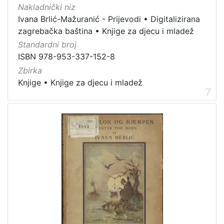
Nakladnički niz
Ivana Brlić-Mažuranić - Prijevodi
•
Digitalizirana
zagrebačka baština
•
Knjige za djecu i mladež
Standardni broj
ISBN 978-953-337-152-8
Zbirka
Knjige
•
Knjige za djecu i mladež
7