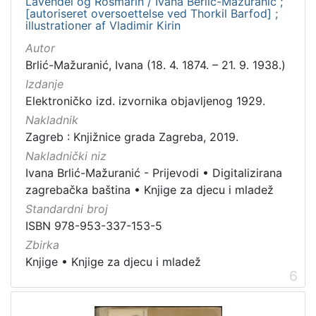
Lavendel og Rosmarin / Ivana Berlić-Mažuranić ;
[autoriseret oversoettelse ved Thorkil Barfod] ;
illustrationer af Vladimir Kirin
Autor
Brlić-Mažuranić, Ivana (18. 4. 1874. – 21. 9. 1938.)
Izdanje
Elektroničko izd. izvornika objavljenog 1929.
Nakladnik
Zagreb : Knjižnice grada Zagreba, 2019.
Nakladnički niz
Ivana Brlić-Mažuranić - Prijevodi
•
Digitalizirana
zagrebačka baština
•
Knjige za djecu i mladež
Standardni broj
ISBN 978-953-337-153-5
Zbirka
Knjige
•
Knjige za djecu i mladež
6