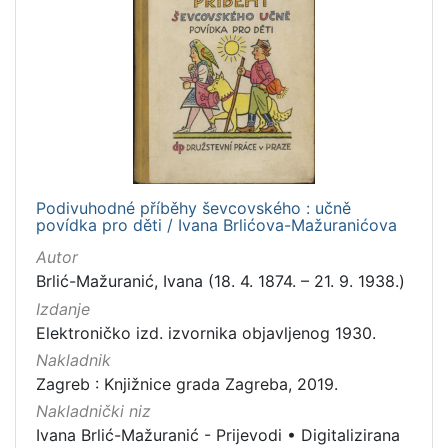
Podivuhodné příběhy ševcovského : učně
povídka pro děti / Ivana Brlićova-Mažuranićova
Autor
Brlić-Mažuranić, Ivana (18. 4. 1874. – 21. 9. 1938.)
Izdanje
Elektroničko izd. izvornika objavljenog 1930.
Nakladnik
Zagreb : Knjižnice grada Zagreba, 2019.
Nakladnički niz
Ivana Brlić-Mažuranić - Prijevodi
•
Digitalizirana