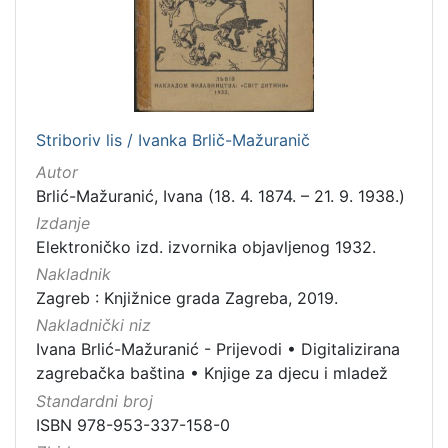
[
1
5
]
Izdavač
Knjižnice grada Zagreba
10
Striboriv lis / Ivanka Brlič-Mažuranič
Autor
Brlić-Mažuranić, Ivana (18. 4. 1874. – 21. 9. 1938.)
[
Izdanje
1
Elektroničko izd. izvornika objavljenog 1932.
]
Nakladnik
Jezik
Zagreb : Knjižnice grada Zagreba, 2019.
danski
2
Nakladnički niz
češki
2
Ivana Brlić-Mažuranić - Prijevodi
•
Digitalizirana
zagrebačka baština
•
Knjige za djecu i mladež
engleski
1
Standardni broj
švedski
1
ISBN 978-953-337-158-0
slovački
1