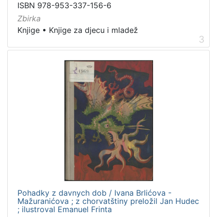
]
ISBN 978-953-337-156-6
Zbirka
Knjige
•
Knjige za djecu i mladež
3
Pohadky z davnych dob / Ivana Brlićova -
Mažuranićova ; z chorvatštiny preložil Jan Hudec
; ilustroval Emanuel Frinta