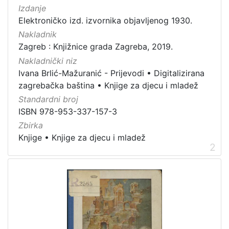
Nakladnička
Izdanje
cjelina
Elektroničko izd. izvornika objavljenog 1930.
Digitalizirana zagrebačka baština
10
Nakladnik
Knjige za djecu i mladež
10
Zagreb : Knjižnice grada Zagreba, 2019.
Ivana Brlić-Mažuranić - Prijevodi
10
Nakladnički niz
Ivana Brlić-Mažuranić - Prijevodi
•
Digitalizirana
zagrebačka baština
•
Knjige za djecu i mladež
Standardni broj
[
ISBN 978-953-337-157-3
3
Zbirka
]
Knjige
•
Knjige za djecu i mladež
Prava
2
Zaštićeno autorskim pravom
9
Javno dobro
1
[
2