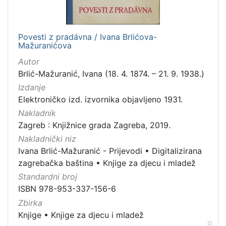
Povesti z pradávna / Ivana Brlićova-
Mažuranićova
Autor
Brlić-Mažuranić, Ivana (18. 4. 1874. – 21. 9. 1938.)
Izdanje
Elektroničko izd. izvornika objavljeno 1931.
Nakladnik
Zagreb : Knjižnice grada Zagreba, 2019.
Nakladnički niz
Ivana Brlić-Mažuranić - Prijevodi
•
Digitalizirana
zagrebačka baština
•
Knjige za djecu i mladež
Standardni broj
ISBN 978-953-337-156-6
Zbirka
Knjige
•
Knjige za djecu i mladež
8