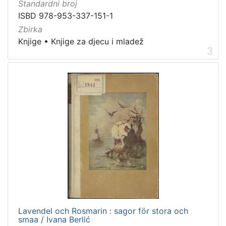
]
Standardni broj
ISBD 978-953-337-151-1
Zbirka
Knjige
•
Knjige za djecu i mladež
3
Lavendel och Rosmarin : sagor för stora och
smaa / Ivana Berlić