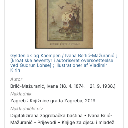
]
Vrsta
građe
knjiga
10
[
Gyldenlok og Kaempen / Ivana Berlić-Mažuranić ;
[kroatiske aeventyr i autoriseret oversoetteelse
1
ved Gudrun Lohse] ; illustrationer af Vladimir
]
Kirin
Zbirka
Autor
Knjige za djecu i mladež
10
Brlić-Mažuranić, Ivana (18. 4. 1874. – 21. 9. 1938.)
Knjige
10
Nakladnik
Zagreb : Knjižnice grada Zagreba, 2019.
Nakladnički niz
Digitalizirana zagrebačka baština
•
Ivana Brlić-
[
Mažuranić - Prijevodi
•
Knjige za djecu i mladež
2