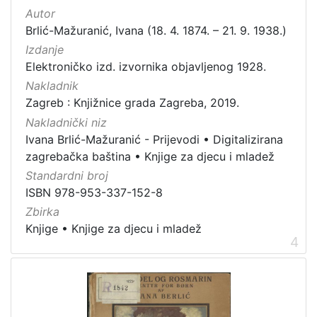
Autor
Brlić-Mažuranić, Ivana (18. 4. 1874. – 21. 9. 1938.)
Izdanje
Elektroničko izd. izvornika objavljenog 1928.
Nakladnik
Zagreb : Knjižnice grada Zagreba, 2019.
Nakladnički niz
Ivana Brlić-Mažuranić - Prijevodi
•
Digitalizirana
zagrebačka baština
•
Knjige za djecu i mladež
Standardni broj
ISBN 978-953-337-152-8
Zbirka
Knjige
•
Knjige za djecu i mladež
4