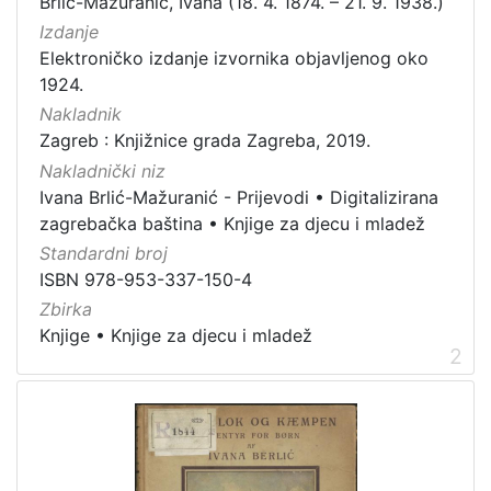
Brlić-Mažuranić, Ivana (18. 4. 1874. – 21. 9. 1938.)
Nakladnička
cjelina
Izdanje
Elektroničko izdanje izvornika objavljenog oko
Digitalizirana zagrebačka baština
10
1924.
Knjige za djecu i mladež
10
Nakladnik
Ivana Brlić-Mažuranić - Prijevodi
10
Zagreb : Knjižnice grada Zagreba, 2019.
Nakladnički niz
Ivana Brlić-Mažuranić - Prijevodi
•
Digitalizirana
zagrebačka baština
•
Knjige za djecu i mladež
[
3
Standardni broj
]
ISBN 978-953-337-150-4
Prava
Zbirka
Zaštićeno autorskim pravom
9
Knjige
•
Knjige za djecu i mladež
2
Javno dobro
1
[
2