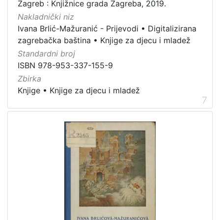
Zagreb : Knjižnice grada Zagreba, 2019.
Nakladnički niz
Ivana Brlić-Mažuranić - Prijevodi
•
Digitalizirana
zagrebačka baština
•
Knjige za djecu i mladež
Standardni broj
ISBN 978-953-337-155-9
Zbirka
Knjige
•
Knjige za djecu i mladež
7