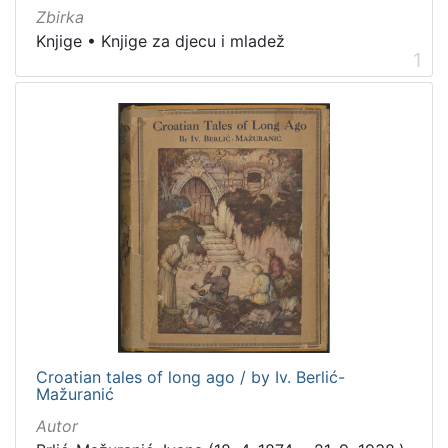
Zbirka
ruski
1
Knjige
•
Knjige za djecu i mladež
ukrajinski
1
1
njemački
1
[
8
]
Mjesto
izdanja
Zagreb
10
Croatian tales of long ago / by Iv. Berlić-
[
Mažuranić
1
]
Autor