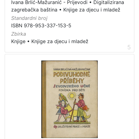
Ivana Brlić-Mažuranić - Prijevodi
•
Digitalizirana
zagrebačka baština
•
Knjige za djecu i mladež
Standardni broj
ISBN 978-953-337-153-5
Zbirka
Knjige
•
Knjige za djecu i mladež
5