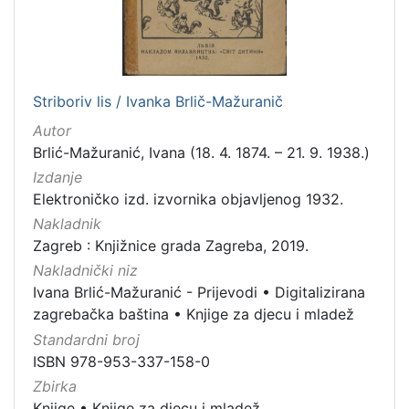
Striboriv lis / Ivanka Brlič-Mažuranič
Autor
Brlić-Mažuranić, Ivana (18. 4. 1874. – 21. 9. 1938.)
Izdanje
Elektroničko izd. izvornika objavljenog 1932.
Nakladnik
Zagreb : Knjižnice grada Zagreba, 2019.
Nakladnički niz
Ivana Brlić-Mažuranić - Prijevodi
•
Digitalizirana
zagrebačka baština
•
Knjige za djecu i mladež
Standardni broj
ISBN 978-953-337-158-0
Zbirka
Knjige
•
Knjige za djecu i mladež