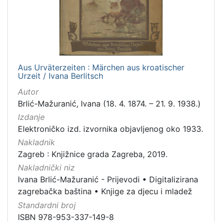
[
1
5
]
Izdavač
Knjižnice grada Zagreba
10
Aus Urväterzeiten : Märchen aus kroatischer
Urzeit / Ivana Berlitsch
Autor
Brlić-Mažuranić, Ivana (18. 4. 1874. – 21. 9. 1938.)
[
Izdanje
1
]
Elektroničko izd. izvornika objavljenog oko 1933.
Nakladnik
Jezik
Zagreb : Knjižnice grada Zagreba, 2019.
danski
2
Nakladnički niz
češki
2
Ivana Brlić-Mažuranić - Prijevodi
•
Digitalizirana
engleski
1
zagrebačka baština
•
Knjige za djecu i mladež
švedski
1
Standardni broj
slovački
1
ISBN 978-953-337-149-8