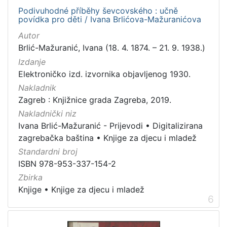
Podivuhodné příběhy ševcovského : učně
povídka pro děti / Ivana Brlićova-Mažuranićova
Autor
Brlić-Mažuranić, Ivana (18. 4. 1874. – 21. 9. 1938.)
Izdanje
Elektroničko izd. izvornika objavljenog 1930.
Nakladnik
Zagreb : Knjižnice grada Zagreba, 2019.
Nakladnički niz
Ivana Brlić-Mažuranić - Prijevodi
•
Digitalizirana
zagrebačka baština
•
Knjige za djecu i mladež
Standardni broj
ISBN 978-953-337-154-2
Zbirka
Knjige
•
Knjige za djecu i mladež
6