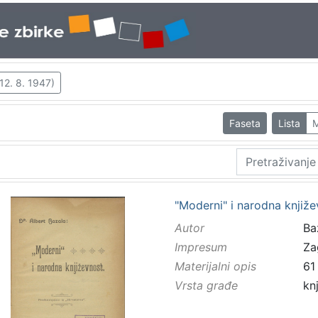
 12. 8. 1947)
Faseta
Lista
M
"Moderni" i narodna knjiže
Autor
Baz
Impresum
Za
Materijalni opis
61 
Vrsta građe
kn