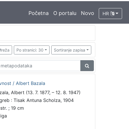
Početna
O portalu
Novo
HR
reža
Po stranici: 30
Sortiranje zapisa
vnost / Albert Bazala
ala, Albert (13. 7. 1877, – 12. 8. 1947)
greb : Tisak Antuna Scholza, 1904
str. ; 19 cm
jiga