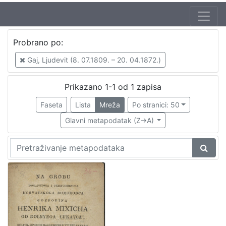
Probrano po:
Gaj, Ljudevit (8. 07.1809. – 20. 04.1872.)
Prikazano 1-1 od 1 zapisa
Faseta
Lista
Mreža
Po stranici: 50
Glavni metapodatak (Z->A)