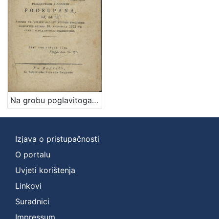
Na grobu poglavitoga i preizvishenoga horvatzkoga domorodca gozpodina Henrika Mixicha od Dolnyega Lukavca, ... koteri na veliku salozt verneh trojjedne domovine szinov 18. proszinca 1832 vu cvétu sitka szvoga preminushe / [G.]
Izjava o pristupačnosti
O portalu
Uvjeti korištenja
Linkovi
Suradnici
Impressum